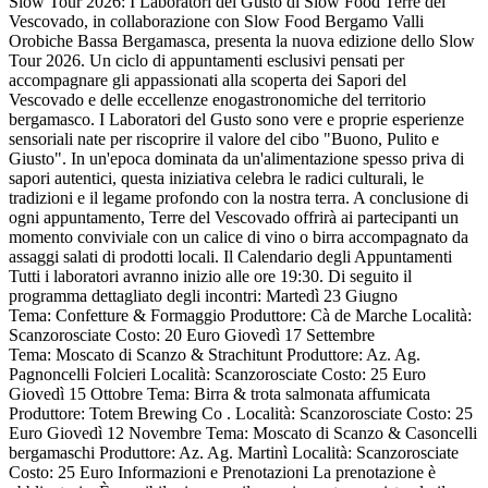
Slow Tour 2026: I Laboratori del Gusto di Slow Food Terre del
Vescovado, in collaborazione con Slow Food Bergamo Valli
Orobiche Bassa Bergamasca, presenta la nuova edizione dello Slow
Tour 2026. Un ciclo di appuntamenti esclusivi pensati per
accompagnare gli appassionati alla scoperta dei Sapori del
Vescovado e delle eccellenze enogastronomiche del territorio
bergamasco. I Laboratori del Gusto sono vere e proprie esperienze
sensoriali nate per riscoprire il valore del cibo "Buono, Pulito e
Giusto". In un'epoca dominata da un'alimentazione spesso priva di
sapori autentici, questa iniziativa celebra le radici culturali, le
tradizioni e il legame profondo con la nostra terra. A conclusione di
ogni appuntamento, Terre del Vescovado offrirà ai partecipanti un
momento conviviale con un calice di vino o birra accompagnato da
assaggi salati di prodotti locali. Il Calendario degli Appuntamenti
Tutti i laboratori avranno inizio alle ore 19:30. Di seguito il
programma dettagliato degli incontri: Martedì 23 Giugno
Tema: Confetture & Formaggio Produttore: Cà de Marche Località:
Scanzorosciate Costo: 20 Euro Giovedì 17 Settembre
Tema: Moscato di Scanzo & Strachitunt Produttore: Az. Ag.
Pagnoncelli Folcieri Località: Scanzorosciate Costo: 25 Euro
Giovedì 15 Ottobre Tema: Birra & trota salmonata affumicata
Produttore: Totem Brewing Co . Località: Scanzorosciate Costo: 25
Euro Giovedì 12 Novembre Tema: Moscato di Scanzo & Casoncelli
bergamaschi Produttore: Az. Ag. Martinì Località: Scanzorosciate
Costo: 25 Euro Informazioni e Prenotazioni La prenotazione è