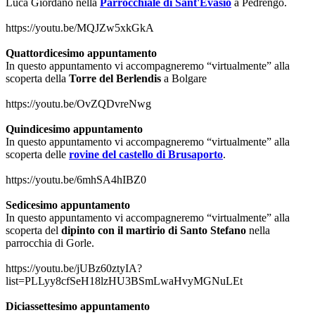
Luca Giordano nella
Parrocchiale di Sant'Evasio
a Pedrengo.
https://youtu.be/MQJZw5xkGkA
Quattordicesimo appuntamento
In questo appuntamento vi accompagneremo “virtualmente” alla
scoperta della
Torre del Berlendis
a Bolgare
https://youtu.be/OvZQDvreNwg
Quindicesimo appuntamento
In questo appuntamento vi accompagneremo “virtualmente” alla
scoperta delle
rovine del castello di Brusaporto
.
https://youtu.be/6mhSA4hIBZ0
Sedicesimo appuntamento
In questo appuntamento vi accompagneremo “virtualmente” alla
scoperta del
dipinto con il martirio di Santo Stefano
nella
parrocchia di Gorle.
https://youtu.be/jUBz60ztyIA?
list=PLLyy8cfSeH18lzHU3BSmLwaHvyMGNuLEt
Diciassettesimo appuntamento