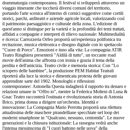
drammaturgia contemporanea. Il festival si svilupperà attraverso un
viaggio itinerante che toccherà diversi comuni del territorio,
portando l'arte scenica all'interno di cornici suggestive come cortili
storici, parchi, anfiteatri e aziende agricole locali, valorizzando così
il patrimonio paesaggistico e culturale della zona. L'edizione di
quest'anno si distingue per la varietà e la profondità dei temi trattati,
affidati a compagnie e interpreti di rilievo nazionale: Multimedialità
e ricerca: Carrozzeria Orfeo proporrà un'esperienza polifonica tra
recitazione, musica elettronica e disegno digitale con lo spettacolo
"Cuore di Porco". Emozioni e inno alla vita: La compagnia ATIR
Teatro Ringhiera presenterà "Aldilà di tutto", un toccante road
movie dell'anima che affronta con ironia e grazia il tema della
perdita e dell'amicizia. Teatro civile e memoria storica: Con "Lo
sciopero delle bambine", la produzione PEM Habitat Teatrali
riporterà alla luce la storica e dimenticata protesta delle giovani
apprendiste sarte del 1902. Monologhi e riflessioni
contemporanee: Antonella Questa indagherà il rapporto tra denaro e
relazioni umane in "Offro io", mentre la Federica Molteni di Luna &
Gnac Teatro racconterà l'ostinata e rivoluzionaria storia di Antonia
Brico, prima donna a dirigere un'orchestra. Identità e
innovazione: La Compagnia Mario Perrotta proporrà una rilettura
attualissima delle maschere pirandelliane specchiate nel loop dei
moderni smartphone in "Qualcuno, nessuno, centomila". Le nuove
generazioni e la chiusura istituzionale: La rassegna vedrà anche
l'intensa messinscena di "I cuori battono nelle uova" della