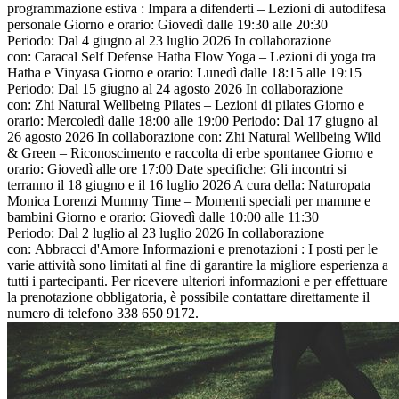
programmazione estiva : Impara a difenderti – Lezioni di autodifesa
personale Giorno e orario: Giovedì dalle 19:30 alle 20:30
Periodo: Dal 4 giugno al 23 luglio 2026 In collaborazione
con: Caracal Self Defense Hatha Flow Yoga – Lezioni di yoga tra
Hatha e Vinyasa Giorno e orario: Lunedì dalle 18:15 alle 19:15
Periodo: Dal 15 giugno al 24 agosto 2026 In collaborazione
con: Zhi Natural Wellbeing Pilates – Lezioni di pilates Giorno e
orario: Mercoledì dalle 18:00 alle 19:00 Periodo: Dal 17 giugno al
26 agosto 2026 In collaborazione con: Zhi Natural Wellbeing Wild
& Green – Riconoscimento e raccolta di erbe spontanee Giorno e
orario: Giovedì alle ore 17:00 Date specifiche: Gli incontri si
terranno il 18 giugno e il 16 luglio 2026 A cura della: Naturopata
Monica Lorenzi Mummy Time – Momenti speciali per mamme e
bambini Giorno e orario: Giovedì dalle 10:00 alle 11:30
Periodo: Dal 2 luglio al 23 luglio 2026 In collaborazione
con: Abbracci d'Amore Informazioni e prenotazioni : I posti per le
varie attività sono limitati al fine di garantire la migliore esperienza a
tutti i partecipanti. Per ricevere ulteriori informazioni e per effettuare
la prenotazione obbligatoria, è possibile contattare direttamente il
numero di telefono 338 650 9172.