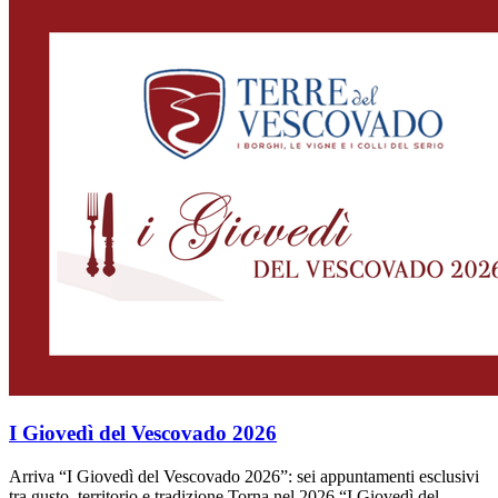
I Giovedì del Vescovado 2026
Arriva “I Giovedì del Vescovado 2026”: sei appuntamenti esclusivi
tra gusto, territorio e tradizione Torna nel 2026 “I Giovedì del