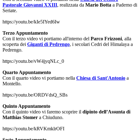
Pastorale Giovanni XXIII
, realizzata da
Mario Botta
a Paderno di
Seriate.
https://youtu.be/kIe5IYed6Iw
Terzo Appuntamento
Con il terzo video vi portiamo all'interno del
Parco Frizzoni
, alla
scoperta dei
Giganti di Pedrengo
, i secolari Cedri del Himalaya a
Pedrengo.
https://youtu.be/vW4jyqNLc_0
Quarto Appuntamento
Con il quarto video vi portiamo nella
Chiesa di Sant'Antonio
a
Montello.
https://youtu.be/ORDVdsQ_SBs
Quinto Appuntamento
Con il quinto video vi faremo scoprire il
dipinto dell’Assunta di
Matthias Stomer
a Chiuduno.
https://youtu.be/kRVKmklrOFI
Sesto Appuntamento