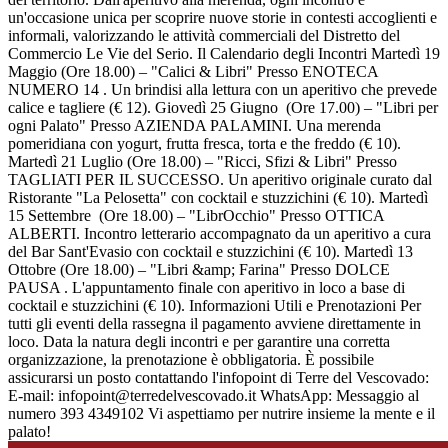
un'occasione unica per scoprire nuove storie in contesti accoglienti e
informali, valorizzando le attività commerciali del Distretto del
Commercio Le Vie del Serio. Il Calendario degli Incontri Martedì 19
Maggio (Ore 18.00) – "Calici & Libri" Presso ENOTECA
NUMERO 14 . Un brindisi alla lettura con un aperitivo che prevede
calice e tagliere (€ 12). Giovedì 25 Giugno (Ore 17.00) – "Libri per
ogni Palato" Presso AZIENDA PALAMINI. Una merenda
pomeridiana con yogurt, frutta fresca, torta e the freddo (€ 10).
Martedì 21 Luglio (Ore 18.00) – "Ricci, Sfizi & Libri" Presso
TAGLIATI PER IL SUCCESSO. Un aperitivo originale curato dal
Ristorante "La Pelosetta" con cocktail e stuzzichini (€ 10). Martedì
15 Settembre (Ore 18.00) – "LibrOcchio" Presso OTTICA
ALBERTI. Incontro letterario accompagnato da un aperitivo a cura
del Bar Sant'Evasio con cocktail e stuzzichini (€ 10). Martedì 13
Ottobre (Ore 18.00) – "Libri &amp; Farina" Presso DOLCE
PAUSA . L'appuntamento finale con aperitivo in loco a base di
cocktail e stuzzichini (€ 10). Informazioni Utili e Prenotazioni Per
tutti gli eventi della rassegna il pagamento avviene direttamente in
loco. Data la natura degli incontri e per garantire una corretta
organizzazione, la prenotazione è obbligatoria. È possibile
assicurarsi un posto contattando l'infopoint di Terre del Vescovado:
E-mail: infopoint@terredelvescovado.it WhatsApp: Messaggio al
numero 393 4349102 Vi aspettiamo per nutrire insieme la mente e il
palato!