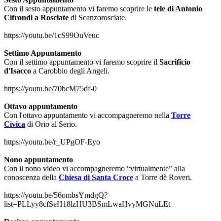
Con il sesto appuntamento vi faremo scoprire le
tele di Antonio
Cifrondi a Rosciate
di Scanzorosciate.
https://youtu.be/1cS99OuVeuc
Settimo Appuntamento
Con il settimo appuntamento vi faremo scoprire il
Sacrificio
d'Isacco
a Carobbio degli Angeli.
https://youtu.be/70bcM75df-0
Ottavo appuntamento
Con l'ottavo appuntamento vi accompagneremo nella
Torre
Civica
di Orio al Serio.
https://youtu.be/r_UPgOF-Eyo
Nono appuntamento
Con il nono video vi accompagneremo “virtualmente” alla
conoscenza della
Chiesa di Santa Croce
a Torre dè Roveri.
https://youtu.be/56ombsYmdgQ?
list=PLLyy8cfSeH18lzHU3BSmLwaHvyMGNuLEt