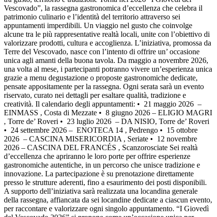
Vescovado”, la rassegna gastronomica d’eccellenza che celebra il
patrimonio culinario e l’identità del territorio attraverso sei
appuntamenti imperdibili. Un viaggio nel gusto che coinvolge
alcune tra le più rappresentative realtà locali, unite con l’obiettivo di
valorizzare prodotti, cultura e accoglienza. L’iniziativa, promossa da
Terre del Vescovado, nasce con l’intento di offrire un’ occasione
unica agli amanti della buona tavola. Da maggio a novembre 2026,
una volta al mese, i partecipanti potranno vivere un’esperienza unica
grazie a menu degustazione o proposte gastronomiche dedicate,
pensate appositamente per la rassegna. Ogni serata sarà un evento
riservato, curato nei dettagli per esaltare qualità, tradizione e
creatività. Il calendario degli appuntamenti: •⁠ ⁠ 21 maggio 2026 –
EINMASS , Costa di Mezzate •⁠ ⁠ 8 giugno 2026 – ELIGIO MAGRI
, Torre de’ Roveri •⁠ ⁠ 23 luglio 2026 – DA NISIO, Torre de’ Roveri
•⁠ ⁠ 24 settembre 2026 – ENOTECA 14 , Pedrengo •⁠ ⁠ 15 ottobre
2026 – CASCINA MISERICORDIA , Seriate •⁠ ⁠ 12 novembre
2026 – CASCINA DEL FRANCÉS , Scanzorosciate Sei realtà
d’eccellenza che apriranno le loro porte per offrire esperienze
gastronomiche autentiche, in un percorso che unisce tradizione e
innovazione. La partecipazione è su prenotazione direttamente
presso le strutture aderenti, fino a esaurimento dei posti disponibili.
A supporto dell’iniziativa sarà realizzata una locandina generale
della rassegna, affiancata da sei locandine dedicate a ciascun evento,
per raccontare e valorizzare ogni singolo appuntamento. “I Giovedì