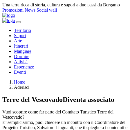
Una terra ricca di storia, cultura e sapori a due passi da Bergamo
Promozioni
News
Social wall
Territorio
Sapori
Arte
Itinerari
Mangiare
Dormire
Attività
Esperienze
Eventi
Home
Aderisci
Terre del Vescovado
Diventa associato
Vuoi scoprire come far parte del Comitato Turistico Terre del
Vescovado?
E’ semplicissimo, puoi chiedere un incontro con il Coordinatore del
Progetto Turistico, Salvatore Linguanti, che ti spiegherà i contenuti e