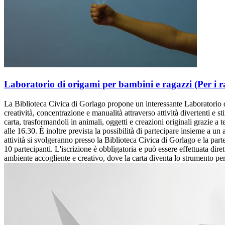
Laboratorio di origami per bambini e ragazzi (Per i ra
La Biblioteca Civica di Gorlago propone un interessante Laboratorio di
creatività, concentrazione e manualità attraverso attività divertenti e sti
carta, trasformandoli in animali, oggetti e creazioni originali grazie a t
alle 16.30. È inoltre prevista la possibilità di partecipare insieme a un a
attività si svolgeranno presso la Biblioteca Civica di Gorlago e la p
10 partecipanti. L'iscrizione è obbligatoria e può essere effettuata dir
ambiente accogliente e creativo, dove la carta diventa lo strumento per