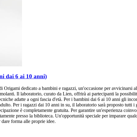
i dai 6 ai 10 anni)
 Origami dedicato a bambini e ragazzi, un'occasione per avvicinarsi all'
molanti. Il laboratorio, curato da Lien, offrirà ai partecipanti la possibil
ecniche adatte a ogni fascia d'età. Per i bambini dai 6 ai 10 anni gli incon
dulto. Per i ragazzi dai 10 anni in su, il laboratorio sarà proposto tutti i
artecipazione è completamente gratuita. Per garantire un'esperienza coin
ettamente presso la biblioteca. Un'opportunità speciale per imparare qual
 dare forma alle proprie idee.