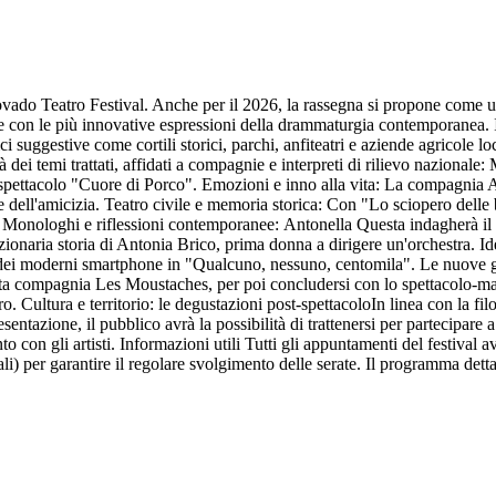
ovado Teatro Festival. Anche per il 2026, la rassegna si propone come un 
ale con le più innovative espressioni della drammaturgia contemporanea. Il
ici suggestive come cortili storici, parchi, anfiteatri e aziende agricole l
à dei temi trattati, affidati a compagnie e interpreti di rilievo nazional
lo spettacolo "Cuore di Porco". Emozioni e inno alla vita: La compagnia 
 e dell'amicizia. Teatro civile e memoria storica: Con "Lo sciopero delle
2. Monologhi e riflessioni contemporanee: Antonella Questa indagherà il 
zionaria storia di Antonia Brico, prima donna a dirigere un'orchestra.
op dei moderni smartphone in "Qualcuno, nessuno, centomila". Le nuove g
ata compagnia Les Moustaches, per poi concludersi con lo spettacolo-mani
Cultura e territorio: le degustazioni post-spettacoloIn linea con la filos
sentazione, il pubblico avrà la possibilità di trattenersi per partecipare 
nto con gli artisti. Informazioni utili Tutti gli appuntamenti del festival
ali) per garantire il regolare svolgimento delle serate. Il programma detta