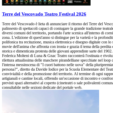
Terre del Vescovado Teatro Festival 2026
Terre del Vescovado è lieta di annunciare il ritorno del Terre del Vesc
palinsesto di spettacoli capaci di coniugare la grande tradizione teatr
diversi comuni del territorio, portando l'arte scenica all'interno di corn
zona. L'edizione di quest'anno si distingue per la varietà e la profondit
polifonica tra recitazione, musica elettronica e disegno digitale con 
movie dell'anima che affronta con ironia e grazia il tema della perdita
storica e dimenticata protesta delle giovani apprendiste sarte del 190
Federica Molteni di Luna & Gnac Teatro racconterà l'ostinata e rivolu
rilettura attualissima delle maschere pirandelliane specchiate nel lo
l'intensa messinscena di "I cuori battono nelle uova" della pluripremi
persona?", diretto da Davide Iodice per la Scuola Elementare del Teatro. 
convivialità e della promozione del territorio. Al termine di ogni rappre
artigianali e cantine locali, offrendo un'occasione di incontro e confro
previsti spazi alternativi al coperto (cineteatri o sale polivalenti comun
consultabile nelle sezioni dedicate del portale web.