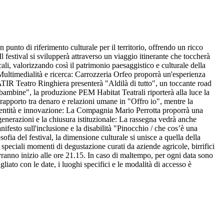
punto di riferimento culturale per il territorio, offrendo un ricco
 festival si svilupperà attraverso un viaggio itinerante che toccherà
ocali, valorizzando così il patrimonio paesaggistico e culturale della
e: Multimedialità e ricerca: Carrozzeria Orfeo proporrà un'esperienza
ATIR Teatro Ringhiera presenterà "Aldilà di tutto", un toccante road
 bambine", la produzione PEM Habitat Teatrali riporterà alla luce la
rapporto tra denaro e relazioni umane in "Offro io", mentre la
 Identità e innovazione: La Compagnia Mario Perrotta proporrà una
enerazioni e la chiusura istituzionale: La rassegna vedrà anche
festo sull'inclusione e la disabilità "Pinocchio / che cos’è una
ofia del festival, la dimensione culturale si unisce a quella della
a speciali momenti di degustazione curati da aziende agricole, birrifici
 avranno inizio alle ore 21.15. In caso di maltempo, per ogni data sono
gliato con le date, i luoghi specifici e le modalità di accesso è