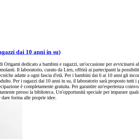
gazzi dai 10 anni in su)
 Origami dedicato a bambini e ragazzi, un'occasione per avvicinarsi all'
molanti. Il laboratorio, curato da Lien, offrirà ai partecipanti la possibil
ecniche adatte a ogni fascia d'età. Per i bambini dai 6 ai 10 anni gli incon
dulto. Per i ragazzi dai 10 anni in su, il laboratorio sarà proposto tutti i
artecipazione è completamente gratuita. Per garantire un'esperienza coin
ettamente presso la biblioteca. Un'opportunità speciale per imparare qual
 dare forma alle proprie idee.