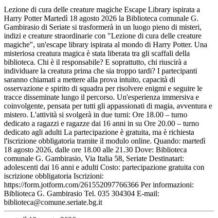
Lezione di cura delle creature magiche Escape Library ispirata a
Harry Potter Martedì 18 agosto 2026 la Biblioteca comunale G.
Gambirasio di Seriate si trasformerà in un luogo pieno di misteri,
indizi e creature straordinarie con "Lezione di cura delle creature
magiche", un'escape library ispirata al mondo di Harry Potter. Una
misteriosa creatura magica è stata liberata tra gli scaffali della
biblioteca. Chi è il responsabile? E soprattutto, chi riuscirà a
individuare la creatura prima che sia troppo tardi? I partecipanti
saranno chiamati a mettere alla prova intuito, capacità di
osservazione e spirito di squadra per risolvere enigmi e seguire le
tracce disseminate lungo il percorso. Un'esperienza immersiva e
coinvolgente, pensata per tutti gli appassionati di magia, avventura e
mistero. L'attività si svolgerà in due turni: Ore 18.00 – turno
dedicato a ragazzi e ragazze dai 16 anni in su Ore 20.00 – turno
dedicato agli adulti La partecipazione è gratuita, ma è richiesta
l'iscrizione obbligatoria tramite il modulo online. Quando: martedì
18 agosto 2026, dalle ore 18.00 alle 21.30 Dove: Biblioteca
comunale G. Gambirasio, Via Italia 58, Seriate Destinatari:
adolescenti dai 16 anni e adulti Costo: partecipazione gratuita con
iscrizione obbligatoria Iscrizioni:
https://form.jotform.com/261552097766366 Per informazioni:
Biblioteca G. Gambirasio Tel. 035 304304 E-mail:
biblioteca@comune.seriate.bg.it