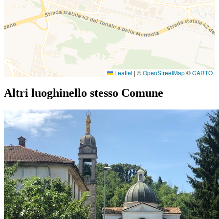
Leaflet
|
©
OpenStreetMap
©
CARTO
Altri luoghi
nello stesso Comune