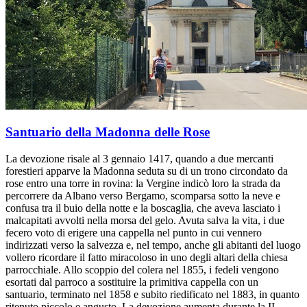
Santuario della Madonna delle Rose
La devozione risale al 3 gennaio 1417, quando a due mercanti
forestieri apparve la Madonna seduta su di un trono circondato da
rose entro una torre in rovina: la Vergine indicò loro la strada da
percorrere da Albano verso Bergamo, scomparsa sotto la neve e
confusa tra il buio della notte e la boscaglia, che aveva lasciato i
malcapitati avvolti nella morsa del gelo. Avuta salva la vita, i due
fecero voto di erigere una cappella nel punto in cui vennero
indirizzati verso la salvezza e, nel tempo, anche gli abitanti del luogo
vollero ricordare il fatto miracoloso in uno degli altari della chiesa
parrocchiale. Allo scoppio del colera nel 1855, i fedeli vengono
esortati dal parroco a sostituire la primitiva cappella con un
santuario, terminato nel 1858 e subito riedificato nel 1883, in quanto
ritenuto piccolo e angusto. La devozione aumenta durante la II