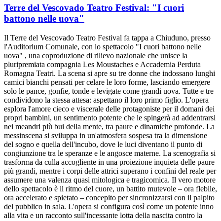
Terre del Vescovado Teatro Festival: "I cuori
battono nelle uova"
Il Terre del Vescovado Teatro Festival fa tappa a Chiuduno, presso
l'Auditorium Comunale, con lo spettacolo "I cuori battono nelle
uova" , una coproduzione di rilievo nazionale che unisce la
pluripremiata compagnia Les Moustaches e Accademia Perduta
Romagna Teatri. La scena si apre su tre donne che indossano lunghi
camici bianchi pensati per celare le loro forme, lasciando emergere
solo le pance, gonfie, tonde e levigate come grandi uova. Tutte e tre
condividono la stessa attesa: aspettano il loro primo figlio. L'opera
esplora l'amore cieco e viscerale delle protagoniste per il domani dei
propri bambini, un sentimento potente che le spingerà ad addentrarsi
nei meandri più bui della mente, tra paure e dinamiche profonde. La
messinscena si sviluppa in un'atmosfera sospesa tra la dimensione
del sogno e quella dell'incubo, dove le luci diventano il punto di
congiunzione tra le speranze e le angosce materne. La scenografia si
trasforma da culla accogliente in una proiezione inquieta delle paure
più grandi, mentre i corpi delle attrici superano i confini del reale per
assumere una valenza quasi mitologica e tragicomica. Il vero motore
dello spettacolo è il ritmo del cuore, un battito mutevole – ora flebile,
ora accelerato e spietato – concepito per sincronizzarsi con il palpito
del pubblico in sala. L'opera si configura così come un potente inno
alla vita e un racconto sull'incessante lotta della nascita contro la