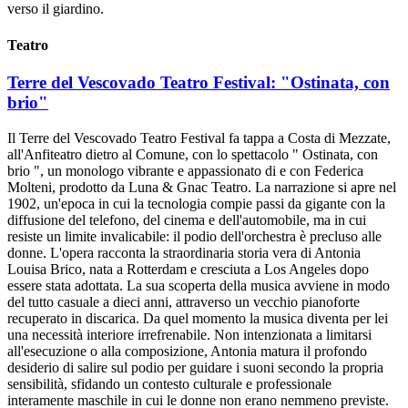
verso il giardino.
Teatro
Terre del Vescovado Teatro Festival: "Ostinata, con
brio"
Il Terre del Vescovado Teatro Festival fa tappa a Costa di Mezzate,
all'Anfiteatro dietro al Comune, con lo spettacolo " Ostinata, con
brio ", un monologo vibrante e appassionato di e con Federica
Molteni, prodotto da Luna & Gnac Teatro. La narrazione si apre nel
1902, un'epoca in cui la tecnologia compie passi da gigante con la
diffusione del telefono, del cinema e dell'automobile, ma in cui
resiste un limite invalicabile: il podio dell'orchestra è precluso alle
donne. L'opera racconta la straordinaria storia vera di Antonia
Louisa Brico, nata a Rotterdam e cresciuta a Los Angeles dopo
essere stata adottata. La sua scoperta della musica avviene in modo
del tutto casuale a dieci anni, attraverso un vecchio pianoforte
recuperato in discarica. Da quel momento la musica diventa per lei
una necessità interiore irrefrenabile. Non intenzionata a limitarsi
all'esecuzione o alla composizione, Antonia matura il profondo
desiderio di salire sul podio per guidare i suoni secondo la propria
sensibilità, sfidando un contesto culturale e professionale
interamente maschile in cui le donne non erano nemmeno previste.