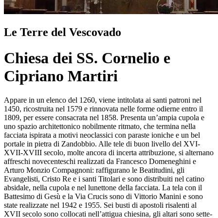
Le Terre del Vescovado
Chiesa dei SS. Cornelio e
Cipriano Martiri
Appare in un elenco del 1260, viene intitolata ai santi patroni nel
1450, ricostruita nel 1579 e rinnovata nelle forme odierne entro il
1809, per essere consacrata nel 1858. Presenta un’ampia cupola e
uno spazio architettonico nobilmente ritmato, che termina nella
facciata ispirata a motivi neoclassici con paraste ioniche e un bel
portale in pietra di Zandobbio. Alle tele di buon livello del XVI-
XVII-XVIII secolo, molte ancora di incerta attribuzione, si alternano
affreschi novecenteschi realizzati da Francesco Domeneghini e
Arturo Monzio Compagnoni: raffigurano le Beatitudini, gli
Evangelisti, Cristo Re e i santi Titolari e sono distribuiti nel catino
absidale, nella cupola e nel lunettone della facciata. La tela con il
Battesimo di Gesù e la Via Crucis sono di Vittorio Manini e sono
state realizzate nel 1942 e 1955. Sei busti di apostoli risalenti al
XVII secolo sono collocati nell’attigua chiesina, gli altari sono sette-