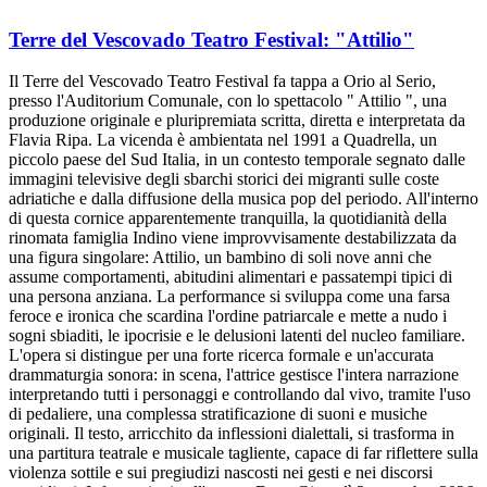
Terre del Vescovado Teatro Festival: "Attilio"
Il Terre del Vescovado Teatro Festival fa tappa a Orio al Serio,
presso l'Auditorium Comunale, con lo spettacolo " Attilio ", una
produzione originale e pluripremiata scritta, diretta e interpretata da
Flavia Ripa. La vicenda è ambientata nel 1991 a Quadrella, un
piccolo paese del Sud Italia, in un contesto temporale segnato dalle
immagini televisive degli sbarchi storici dei migranti sulle coste
adriatiche e dalla diffusione della musica pop del periodo. All'interno
di questa cornice apparentemente tranquilla, la quotidianità della
rinomata famiglia Indino viene improvvisamente destabilizzata da
una figura singolare: Attilio, un bambino di soli nove anni che
assume comportamenti, abitudini alimentari e passatempi tipici di
una persona anziana. La performance si sviluppa come una farsa
feroce e ironica che scardina l'ordine patriarcale e mette a nudo i
sogni sbiaditi, le ipocrisie e le delusioni latenti del nucleo familiare.
L'opera si distingue per una forte ricerca formale e un'accurata
drammaturgia sonora: in scena, l'attrice gestisce l'intera narrazione
interpretando tutti i personaggi e controllando dal vivo, tramite l'uso
di pedaliere, una complessa stratificazione di suoni e musiche
originali. Il testo, arricchito da inflessioni dialettali, si trasforma in
una partitura teatrale e musicale tagliente, capace di far riflettere sulla
violenza sottile e sui pregiudizi nascosti nei gesti e nei discorsi