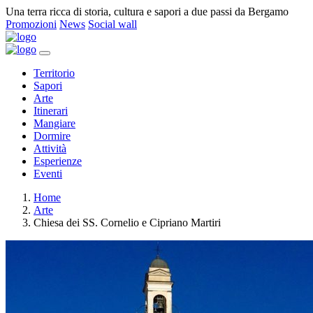
Una terra ricca di storia, cultura e sapori a due passi da Bergamo
Promozioni
News
Social wall
Territorio
Sapori
Arte
Itinerari
Mangiare
Dormire
Attività
Esperienze
Eventi
Home
Arte
Chiesa dei SS. Cornelio e Cipriano Martiri