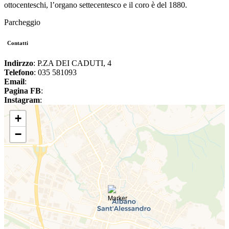
ottocenteschi, l’organo settecentesco e il coro è del 1880.
Parcheggio
Contatti
Indirzzo
: P.ZA DEI CADUTI, 4
Telefono
: 035 581093
Email
:
Pagina FB
:
Instagram
:
+
−