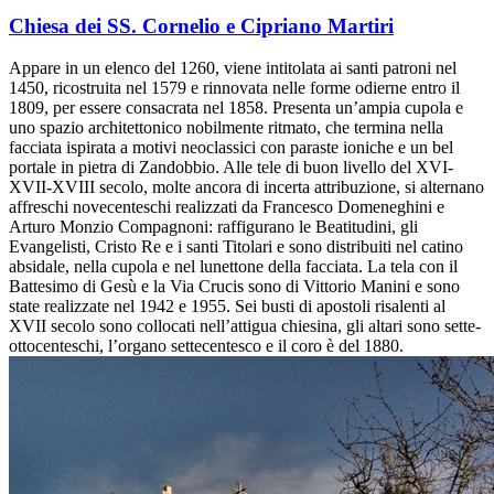
Chiesa dei SS. Cornelio e Cipriano Martiri
Appare in un elenco del 1260, viene intitolata ai santi patroni nel
1450, ricostruita nel 1579 e rinnovata nelle forme odierne entro il
1809, per essere consacrata nel 1858. Presenta un’ampia cupola e
uno spazio architettonico nobilmente ritmato, che termina nella
facciata ispirata a motivi neoclassici con paraste ioniche e un bel
portale in pietra di Zandobbio. Alle tele di buon livello del XVI-
XVII-XVIII secolo, molte ancora di incerta attribuzione, si alternano
affreschi novecenteschi realizzati da Francesco Domeneghini e
Arturo Monzio Compagnoni: raffigurano le Beatitudini, gli
Evangelisti, Cristo Re e i santi Titolari e sono distribuiti nel catino
absidale, nella cupola e nel lunettone della facciata. La tela con il
Battesimo di Gesù e la Via Crucis sono di Vittorio Manini e sono
state realizzate nel 1942 e 1955. Sei busti di apostoli risalenti al
XVII secolo sono collocati nell’attigua chiesina, gli altari sono sette-
ottocenteschi, l’organo settecentesco e il coro è del 1880.