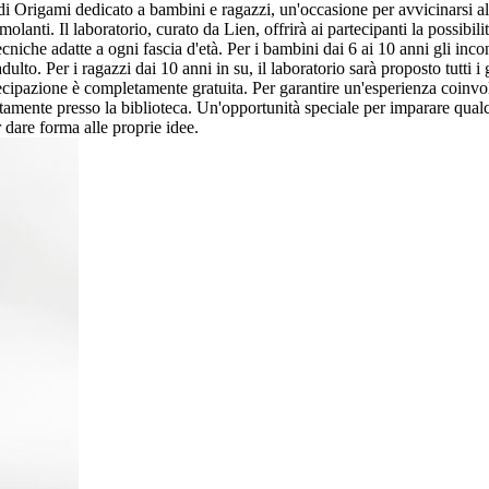
 Origami dedicato a bambini e ragazzi, un'occasione per avvicinarsi all'
molanti. Il laboratorio, curato da Lien, offrirà ai partecipanti la possibil
ecniche adatte a ogni fascia d'età. Per i bambini dai 6 ai 10 anni gli incon
dulto. Per i ragazzi dai 10 anni in su, il laboratorio sarà proposto tutti i
artecipazione è completamente gratuita. Per garantire un'esperienza coin
ettamente presso la biblioteca. Un'opportunità speciale per imparare qual
 dare forma alle proprie idee.