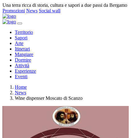
Una terra ricca di storia, cultura e sapori a due passi da Bergamo
Promozioni
News
Social wall
Territorio
Sapori
Arte
Itinerari
Mangiare
Dormire
Attività
Esperienze
Eventi
Home
News
Wine dispenser Moscato di Scanzo