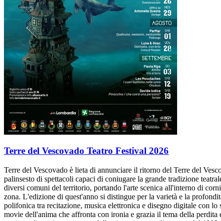
Terre del Vescovado Teatro Festival 2026
Terre del Vescovado è lieta di annunciare il ritorno del Terre del Vesc
palinsesto di spettacoli capaci di coniugare la grande tradizione teatr
diversi comuni del territorio, portando l'arte scenica all'interno di corn
zona. L'edizione di quest'anno si distingue per la varietà e la profondit
polifonica tra recitazione, musica elettronica e disegno digitale con 
movie dell'anima che affronta con ironia e grazia il tema della perdita