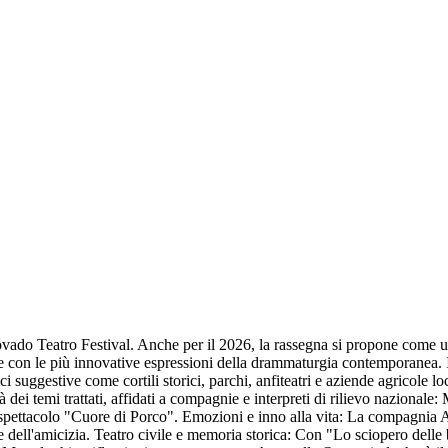
ovado Teatro Festival. Anche per il 2026, la rassegna si propone come un 
ale con le più innovative espressioni della drammaturgia contemporanea. Il
ici suggestive come cortili storici, parchi, anfiteatri e aziende agricole l
à dei temi trattati, affidati a compagnie e interpreti di rilievo nazional
lo spettacolo "Cuore di Porco". Emozioni e inno alla vita: La compagnia 
 e dell'amicizia. Teatro civile e memoria storica: Con "Lo sciopero delle