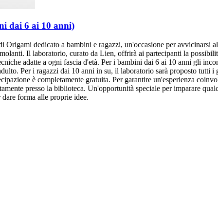
i dai 6 ai 10 anni)
 Origami dedicato a bambini e ragazzi, un'occasione per avvicinarsi all'
molanti. Il laboratorio, curato da Lien, offrirà ai partecipanti la possibil
ecniche adatte a ogni fascia d'età. Per i bambini dai 6 ai 10 anni gli incon
dulto. Per i ragazzi dai 10 anni in su, il laboratorio sarà proposto tutti i
artecipazione è completamente gratuita. Per garantire un'esperienza coin
ettamente presso la biblioteca. Un'opportunità speciale per imparare qual
 dare forma alle proprie idee.