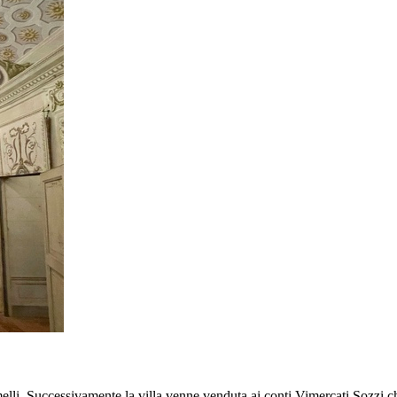
li. Successivamente la villa venne venduta ai conti Vimercati Sozzi che 