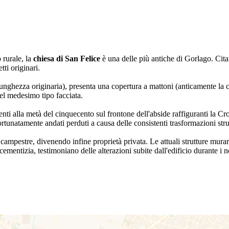
o rurale, la
chiesa di San Felice
è una delle più antiche di Gorlago. Cita
ti originari.
a lunghezza originaria), presenta una copertura a mattoni (anticamente la 
del medesimo tipo facciata.
enti alla metà del cinquecento sul frontone dell'abside raffiguranti la C
rtunatamente andati perduti a causa delle consistenti trasformazioni strutt
ampestre, divenendo infine proprietà privata. Le attuali strutture murarie
mentizia, testimoniano delle alterazioni subite dall'edificio durante i no