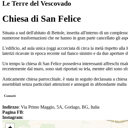
Le Terre del Vescovado
Chiesa di San Felice
Situata a sud dell'abitato di Bettole, inserita all'interno di un compless
numerose trasformazioni che ne hanno in gran parte cancellato gli aspet
L'edificio, ad aula unica (oggi accorciata di circa la metà rispetto all
laterizi ricavate in epoca recente sul fianco sinistro e da due aperture 
Un tempo la chiesa di San Felice possedeva interessanti affreschi risal
recentemente dal muro, sono stati riportati su tela, mentre altri sono sfo
Anticamente chiesa parrocchiale, è stata in seguito declassata a chiesa c
assemblati senza particolari attenzioni e annegati in abbondante malta ce
Contatti
Indirzzo
: Via Primo Maggio, 5A, Gorlago, BG, Italia
Pagina FB
:
Instagram
:
+