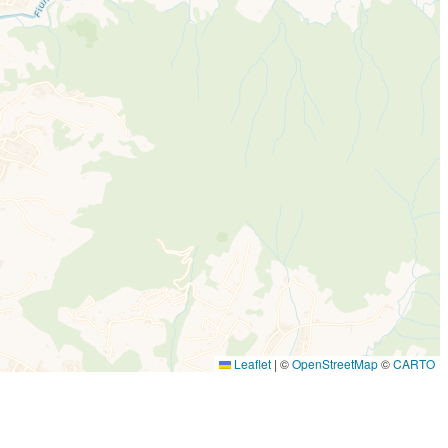
Leaflet
|
©
OpenStreetMap
©
CARTO