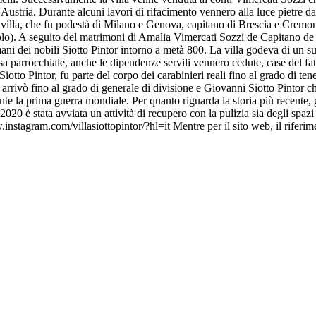
ustria. Durante alcuni lavori di rifacimento vennero alla luce pietre d
sta villa, che fu podestà di Milano e Genova, capitano di Brescia e Cremo
ecolo). A seguito del matrimoni di Amalia Vimercati Sozzi de Capitano de 
ani dei nobili Siotto Pintor intorno a metà 800. La villa godeva di un s
asa parrocchiale, anche le dipendenze servili vennero cedute, case del fa
otto Pintor, fu parte del corpo dei carabinieri reali fino al grado di te
 arrivò fino al grado di generale di divisione e Giovanni Siotto Pintor ch
e la prima guerra mondiale. Per quanto riguarda la storia più recente, gli 
0 è stata avviata un attività di recupero con la pulizia sia degli spazi 
nstagram.com/villasiottopintor/?hl=it Mentre per il sito web, il riferim