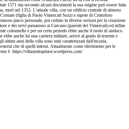
atate 1571 ma secondo alcuni documenti la sua origine può essere fatta
na, morì nel 1352. L'attuale villa, con un edificio centrale di almeno
Cornate (figlia di Paolo Vimercati Sozzi e nipote di Cristoforo
untuoso parco personale, poi ceduto in diverse sezioni per la creazione
ttore e dei servi passarono ai Carcano (parenti dei Vimercati) ed infine
nente colonnello e per un certo periodo ebbe anche il ruolo di sindaco
e ebbe anche lui una carriera militare, arrivò al grado di tenente e
ultimi anni della villa sono stati caratterizzati dall'incuria,
esterni che di quelli interni. Attualmente come riferimento per le
ento è https://villasiottopintor.wordpress.com/