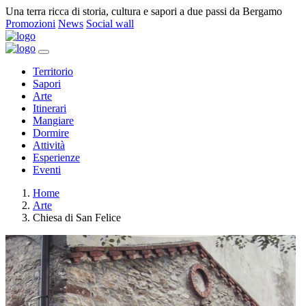
Una terra ricca di storia, cultura e sapori a due passi da Bergamo
Promozioni
News
Social wall
Territorio
Sapori
Arte
Itinerari
Mangiare
Dormire
Attività
Esperienze
Eventi
Home
Arte
Chiesa di San Felice