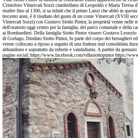
Cristoforo Vimercati Sozzi ciambellano di Leopoldo e Maria Teresa d'A
risalire fino al 1300, si sa infatti che il primo Lanzi che abitò in que
trecento anni, è il risultato del gusto di un conte Vimercati (XVIII s
Vimercati Sozzi) con Gustavo Siotto Pintor, la proprietà venne nelle m
dell'oratorio oggi centro per la famiglia, del parco comunale e della c
ai Bombardieri. Della famiglia Siotto Pintor vissero Gustavo Leonzio Si
di Gorlago, Diodato Siotto Pintor, fu parte del corpo dei bersaglieri ed
venne collocato a riposo a seguito di una frattura mal consolidata durant
abbandono e sopratutto da ruberie e vandalismo. A partire da gennaio 202
pagine social: https://www.facebook.com/villasiottopintor https://www.i