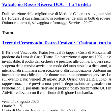
Valcalepio Rosso Riserva DOC - La Tordela
Dalla selezione delle migliori uve di Merlot e Cabernet sauvignon vin
La Tordela , il cui affinamento si protrae per tre anni in botti di rov
Ottimo con arrosti, selvaggina e formaggi. Servire a 20 C°.
Teatro
Terre del Vescovado Teatro Festival: "Ostinata, con b
Il Terre del Vescovado Teatro Festival fa tappa a Costa di Mezzate, al
prodotto da Luna & Gnac Teatro. La narrazione si apre nel 1902, un'epo
invalicabile: il podio dell'orchestra è precluso alle donne. L'opera ra
scoperta della musica avviene in modo del tutto casuale a dieci anni, 
intenzionata a limitarsi all'esecuzione o alla composizione, Antonia mat
interamente maschile in cui le donne non erano nemmeno previste. Lo sp
sull'evento Data: Venerdì 28 agosto 2026 Orario: Ore 21.15 Luogo: An
rappresentazione è prevista una speciale degustazione artigianale a cu
Prenotazioni È possibile riservare il proprio posto direttamente QUI In
Attività realizzata con il contributo di Regione Lombardia.
venerdì 28 agosto 2026
Orario 21.15
Costa di Mezzate, Bergamo, Lombardia, 24060, Italia