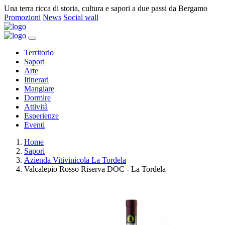
Una terra ricca di storia, cultura e sapori a due passi da Bergamo
Promozioni
News
Social wall
Territorio
Sapori
Arte
Itinerari
Mangiare
Dormire
Attività
Esperienze
Eventi
Home
Sapori
Azienda Vitivinicola La Tordela
Valcalepio Rosso Riserva DOC - La Tordela