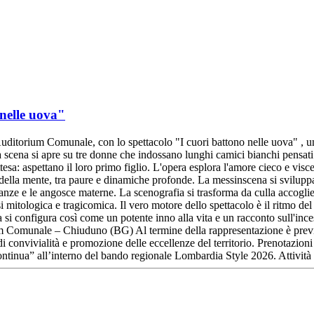
 nelle uova"
Auditorium Comunale, con lo spettacolo "I cuori battono nelle uova" , u
a si apre su tre donne che indossano lunghi camici bianchi pensati pe
esa: aspettano il loro primo figlio. L'opera esplora l'amore cieco e visc
 della mente, tra paure e dinamiche profonde. La messinscena si svilupp
ranze e le angosce materne. La scenografia si trasforma da culla accoglie
i mitologica e tragicomica. Il vero motore dello spettacolo è il ritmo del 
a si configura così come un potente inno alla vita e un racconto sull'ince
omunale – Chiuduno (BG) Al termine della rappresentazione è prevista 
convivialità e promozione delle eccellenze del territorio. Prenotazioni 
 continua” all’interno del bando regionale Lombardia Style 2026. Attivit