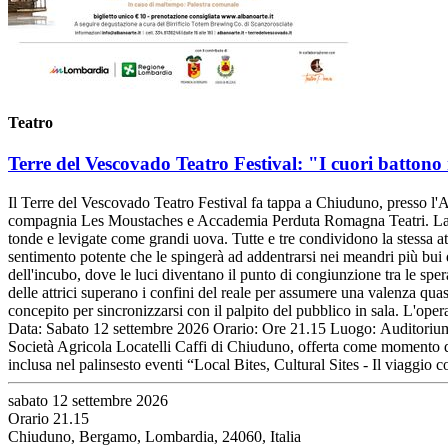
Teatro
Terre del Vescovado Teatro Festival: "I cuori battono
Il Terre del Vescovado Teatro Festival fa tappa a Chiuduno, presso l'
compagnia Les Moustaches e Accademia Perduta Romagna Teatri. La scen
tonde e levigate come grandi uova. Tutte e tre condividono la stessa att
sentimento potente che le spingerà ad addentrarsi nei meandri più bui
dell'incubo, dove le luci diventano il punto di congiunzione tra le spe
delle attrici superano i confini del reale per assumere una valenza quas
concepito per sincronizzarsi con il palpito del pubblico in sala. L'oper
Data: Sabato 12 settembre 2026 Orario: Ore 21.15 Luogo: Auditorium C
Società Agricola Locatelli Caffi di Chiuduno, offerta come momento di 
inclusa nel palinsesto eventi “Local Bites, Cultural Sites - Il viaggio
sabato 12 settembre 2026
Orario 21.15
Chiuduno, Bergamo, Lombardia, 24060, Italia