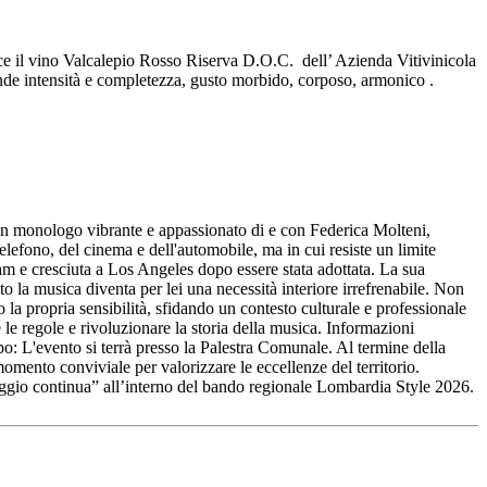
ce il vino Valcalepio Rosso Riserva D.O.C. dell’ Azienda Vitivinicola
grande intensità e completezza, gusto morbido, corposo, armonico .
, un monologo vibrante e appassionato di e con Federica Molteni,
lefono, del cinema e dell'automobile, ma in cui resiste un limite
dam e cresciuta a Los Angeles dopo essere stata adottata. La sua
 la musica diventa per lei una necessità interiore irrefrenabile. Non
 la propria sensibilità, sfidando un contesto culturale e professionale
le regole e rivoluzionare la storia della musica. Informazioni
 L'evento si terrà presso la Palestra Comunale. Al termine della
mento conviviale per valorizzare le eccellenze del territorio.
viaggio continua” all’interno del bando regionale Lombardia Style 2026.