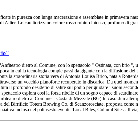
ificate in purezza con lunga macerazione e assemblate in primavera nas
ere di Allier. Lo caratterizzano colore rosso rubino intenso, profumo di 
rio"
l'Anfiteatro dietro al Comune, con lo spettacolo " Ostinata, con brio "
ca in cui la tecnologia compie passi da gigante con la diffusione del te
cconta la straordinaria storia vera di Antonia Louisa Brico, nata a Rotter
attraverso un vecchio pianoforte recuperato in discarica. Da quel momento
ura il profondo desiderio di salire sul podio per guidare i suoni secondo
ettacolo esplora così la forza ribelle di un sogno capace di scardinare 
fiteatro dietro al Comune – Costa di Mezzate (BG) In caso di maltempo:
ra del Birrificio Totem Brewing Co. di Scanzorosciate, proposta come mo
iziativa inclusa nel palinsesto eventi “Local Bites, Cultural Sites - Il 