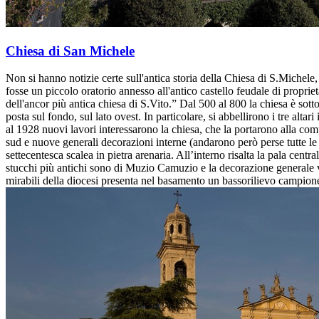
Chiesa di San Michele
Non si hanno notizie certe sull'antica storia della Chiesa di S.Michele
fosse un piccolo oratorio annesso all'antico castello feudale di proprie
dell'ancor più antica chiesa di S.Vito.” Dal 500 al 800 la chiesa è sot
posta sul fondo, sul lato ovest. In particolare, si abbellirono i tre alt
al 1928 nuovi lavori interessarono la chiesa, che la portarono alla co
sud e nuove generali decorazioni interne (andarono però perse tutte le 
settecentesca scalea in pietra arenaria. All’interno risalta la pala centr
stucchi più antichi sono di Muzio Camuzio e la decorazione generale vi
mirabili della diocesi presenta nel basamento un bassorilievo campi