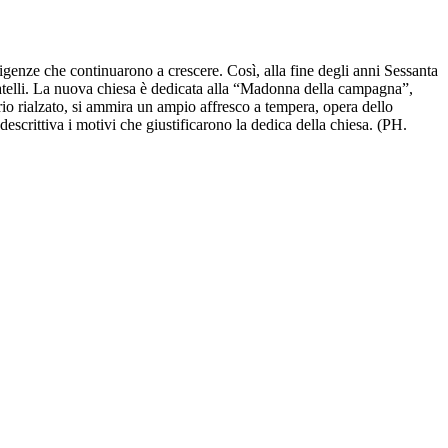
esigenze che continuarono a crescere. Così, alla fine degli anni Sessanta
catelli. La nuova chiesa è dedicata alla “Madonna della campagna”,
terio rialzato, si ammira un ampio affresco a tempera, opera dello
escrittiva i motivi che giustificarono la dedica della chiesa. (PH.