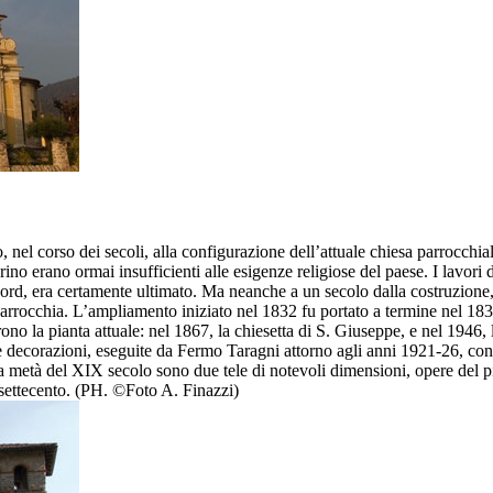
 nel corso dei secoli, alla configurazione dell’attuale chiesa parrocchia
ino erano ormai insufficienti alle esigenze religiose del paese. I lavor
nord, era certamente ultimato. Ma neanche a un secolo dalla costruzione,
 parrocchia. L’ampliamento iniziato nel 1832 fu portato a termine nel 1838
rono la pianta attuale: nel 1867, la chiesetta di S. Giuseppe, e nel 1946,
Le decorazioni, eseguite da Fermo Taragni attorno agli anni 1921-26, cont
ma metà del XIX secolo sono due tele di notevoli dimensioni, opere del p
l settecento. (PH. ©Foto A. Finazzi)