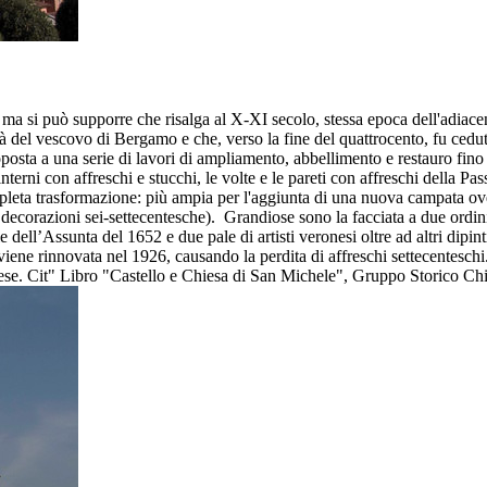
, ma si può supporre che risalga al X-XI secolo, stessa epoca dell'adiace
tà del vescovo di Bergamo e che, verso la fine del quattrocento, fu ceduta
toposta a una serie di lavori di ampliamento, abbellimento e restauro fino
ari interni con affreschi e stucchi, le volte e le pareti con affreschi del
mpleta trasformazione: più ampia per l'aggiunta di una nuova campata ove
decorazioni sei-settecentesche). Grandiose sono la facciata a due ordini 
ale dell’Assunta del 1652 e due pale di artisti veronesi oltre ad altri dipi
ene rinnovata nel 1926, causando la perdita di affreschi settecenteschi.
onese. Cit" Libro "Castello e Chiesa di San Michele", Gruppo Storico 