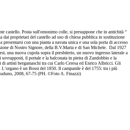
nte castello. Posta sull'omonimo colle, si presuppone che in antichità “
 dai proprietari del castello ad uso di chiesa pubblica in sostituzione
 a presentarsi con una pianta a navata unica e una sola porta di accesso
la Passione di Nostro Signore, della B.V.Maria e di San Michele. Dal 1927
st, una nuova cupola sopra il presbiterio, un nuovo ingresso laterale a
sovrapposti, il portale e la balconata in pietra di Zandobbio e la
nti di artisti bergamaschi tra cui Carlo Ceresa ed Enrico Albricci. Gli
 L’organo è un Bossi del 1850. Il campanile è del 1755: tra i più
Chiuduno, 2008, 67-75 (PH. ©Foto A. Finazzi)