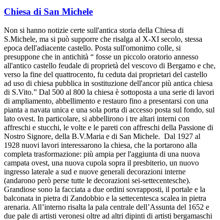
Chiesa di San Michele
Non si hanno notizie certe sull'antica storia della Chiesa di
S.Michele, ma si può supporre che risalga al X-XI secolo, stessa
epoca dell'adiacente castello. Posta sull'omonimo colle, si
presuppone che in antichità “ fosse un piccolo oratorio annesso
all'antico castello feudale di proprietà del vescovo di Bergamo e che,
verso la fine del quattrocento, fu ceduta dai proprietari del castello
ad uso di chiesa pubblica in sostituzione dell'ancor più antica chiesa
di S.Vito.” Dal 500 al 800 la chiesa è sottoposta a una serie di lavori
di ampliamento, abbellimento e restauro fino a presentarsi con una
pianta a navata unica e una sola porta di accesso posta sul fondo, sul
lato ovest. In particolare, si abbellirono i tre altari interni con
affreschi e stucchi, le volte e le pareti con affreschi della Passione di
Nostro Signore, della B.V.Maria e di San Michele. Dal 1927 al
1928 nuovi lavori interessarono la chiesa, che la portarono alla
completa trasformazione: più ampia per l'aggiunta di una nuova
campata ovest, una nuova cupola sopra il presbiterio, un nuovo
ingresso laterale a sud e nuove generali decorazioni interne
(andarono però perse tutte le decorazioni sei-settecentesche).
Grandiose sono la facciata a due ordini sovrapposti, il portale e la
balconata in pietra di Zandobbio e la settecentesca scalea in pietra
arenaria. All’interno risalta la pala centrale dell’Assunta del 1652 e
due pale di artisti veronesi oltre ad altri dipinti di artisti bergamaschi