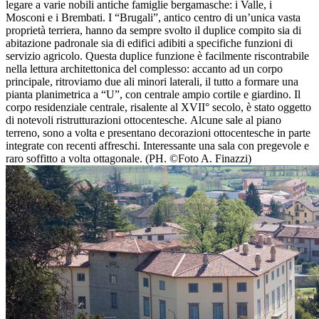
legare a varie nobili antiche famiglie bergamasche: i Valle, i
Mosconi e i Brembati. I “Brugali”, antico centro di un’unica vasta
proprietà terriera, hanno da sempre svolto il duplice compito sia di
abitazione padronale sia di edifici adibiti a specifiche funzioni di
servizio agricolo. Questa duplice funzione è facilmente riscontrabile
nella lettura architettonica del complesso: accanto ad un corpo
principale, ritroviamo due ali minori laterali, il tutto a formare una
pianta planimetrica a “U”, con centrale ampio cortile e giardino. Il
corpo residenziale centrale, risalente al XVII° secolo, è stato oggetto
di notevoli ristrutturazioni ottocentesche. Alcune sale al piano
terreno, sono a volta e presentano decorazioni ottocentesche in parte
integrate con recenti affreschi. Interessante una sala con pregevole e
raro soffitto a volta ottagonale. (PH. ©Foto A. Finazzi)