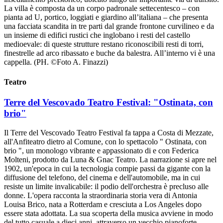
La villa è composta da un corpo padronale settecentesco – con
pianta ad U, portico, loggiati e giardino all’italiana – che presenta
una facciata scandita in tre parti dal grande frontone curvilineo e da
un insieme di edifici rustici che inglobano i resti del castello
medioevale: di queste strutture restano riconoscibili resti di torri,
finestrelle ad arco ribassato e buche da balestra. All’interno vi è una
cappella. (PH. ©Foto A. Finazzi)
Teatro
Terre del Vescovado Teatro Festival: "Ostinata, con
brio"
Il Terre del Vescovado Teatro Festival fa tappa a Costa di Mezzate,
all'Anfiteatro dietro al Comune, con lo spettacolo " Ostinata, con
brio ", un monologo vibrante e appassionato di e con Federica
Molteni, prodotto da Luna & Gnac Teatro. La narrazione si apre nel
1902, un'epoca in cui la tecnologia compie passi da gigante con la
diffusione del telefono, del cinema e dell'automobile, ma in cui
resiste un limite invalicabile: il podio dell'orchestra è precluso alle
donne. L'opera racconta la straordinaria storia vera di Antonia
Louisa Brico, nata a Rotterdam e cresciuta a Los Angeles dopo
essere stata adottata. La sua scoperta della musica avviene in modo
del tutto casuale a dieci anni, attraverso un vecchio pianoforte