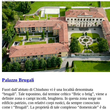
Palazzo Brugali
Fuori dall’abitato di Chiuduno vi è una località denominata
“brugali”. Tale toponimo, dal termine celtico “Brüc o brüg”, viene a
definire zona o campi incolti, brughiera. In questa zona sorge un
edificio patrizio, con relativi corpi rustici, da sempre conosciuto
come i “Brugali”. La proprietà di tale complesso “domenicale” è da