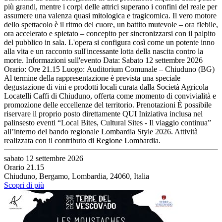
più grandi, mentre i corpi delle attrici superano i confini del reale per
assumere una valenza quasi mitologica e tragicomica. Il vero motore
dello spettacolo è il ritmo del cuore, un battito mutevole – ora flebile,
ora accelerato e spietato – concepito per sincronizzarsi con il palpito
del pubblico in sala. L'opera si configura così come un potente inno
alla vita e un racconto sull'incessante lotta della nascita contro la
morte. Informazioni sull'evento Data: Sabato 12 settembre 2026
Orario: Ore 21.15 Luogo: Auditorium Comunale – Chiuduno (BG)
Al termine della rappresentazione è prevista una speciale
degustazione di vini e prodotti locali curata dalla Società Agricola
Locatelli Caffi di Chiuduno, offerta come momento di convivialità e
promozione delle eccellenze del territorio. Prenotazioni È possibile
riservare il proprio posto direttamente QUI Iniziativa inclusa nel
palinsesto eventi “Local Bites, Cultural Sites - Il viaggio continua”
all’interno del bando regionale Lombardia Style 2026. Attività
realizzata con il contributo di Regione Lombardia.
sabato 12 settembre 2026
Orario 21.15
Chiuduno, Bergamo, Lombardia, 24060, Italia
Scopri di più