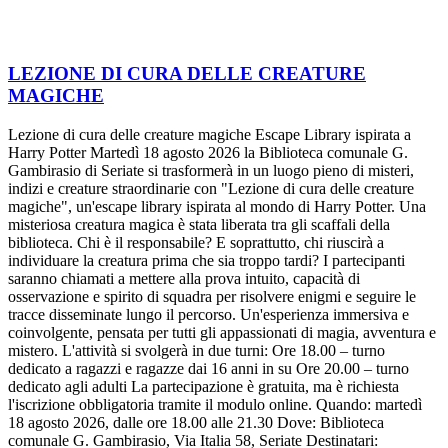
LEZIONE DI CURA DELLE CREATURE
MAGICHE
Lezione di cura delle creature magiche Escape Library ispirata a
Harry Potter Martedì 18 agosto 2026 la Biblioteca comunale G.
Gambirasio di Seriate si trasformerà in un luogo pieno di misteri,
indizi e creature straordinarie con "Lezione di cura delle creature
magiche", un'escape library ispirata al mondo di Harry Potter. Una
misteriosa creatura magica è stata liberata tra gli scaffali della
biblioteca. Chi è il responsabile? E soprattutto, chi riuscirà a
individuare la creatura prima che sia troppo tardi? I partecipanti
saranno chiamati a mettere alla prova intuito, capacità di
osservazione e spirito di squadra per risolvere enigmi e seguire le
tracce disseminate lungo il percorso. Un'esperienza immersiva e
coinvolgente, pensata per tutti gli appassionati di magia, avventura e
mistero. L'attività si svolgerà in due turni: Ore 18.00 – turno
dedicato a ragazzi e ragazze dai 16 anni in su Ore 20.00 – turno
dedicato agli adulti La partecipazione è gratuita, ma è richiesta
l'iscrizione obbligatoria tramite il modulo online. Quando: martedì
18 agosto 2026, dalle ore 18.00 alle 21.30 Dove: Biblioteca
comunale G. Gambirasio, Via Italia 58, Seriate Destinatari: