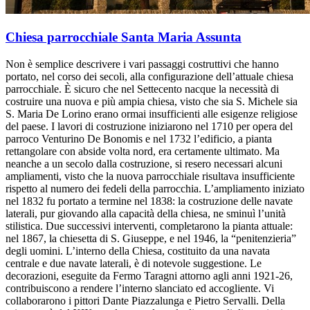
Chiesa parrocchiale Santa Maria Assunta
Non è semplice descrivere i vari passaggi costruttivi che hanno
portato, nel corso dei secoli, alla configurazione dell’attuale chiesa
parrocchiale. È sicuro che nel Settecento nacque la necessità di
costruire una nuova e più ampia chiesa, visto che sia S. Michele sia
S. Maria De Lorino erano ormai insufficienti alle esigenze religiose
del paese. I lavori di costruzione iniziarono nel 1710 per opera del
parroco Venturino De Bonomis e nel 1732 l’edificio, a pianta
rettangolare con abside volta nord, era certamente ultimato. Ma
neanche a un secolo dalla costruzione, si resero necessari alcuni
ampliamenti, visto che la nuova parrocchiale risultava insufficiente
rispetto al numero dei fedeli della parrocchia. L’ampliamento iniziato
nel 1832 fu portato a termine nel 1838: la costruzione delle navate
laterali, pur giovando alla capacità della chiesa, ne sminuì l’unità
stilistica. Due successivi interventi, completarono la pianta attuale:
nel 1867, la chiesetta di S. Giuseppe, e nel 1946, la “penitenzieria”
degli uomini. L’interno della Chiesa, costituito da una navata
centrale e due navate laterali, è di notevole suggestione. Le
decorazioni, eseguite da Fermo Taragni attorno agli anni 1921-26,
contribuiscono a rendere l’interno slanciato ed accogliente. Vi
collaborarono i pittori Dante Piazzalunga e Pietro Servalli. Della