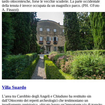
tardo ottocentesche, forse le vecchie scuderie. La parte occidentale
della tenuta è invece occupata da un magnifico parco. (PH. ©Foto
A. Finazzi)
Villa Suardo
L’area tra Carobbio degli Angeli e Chiuduno ha restituito sin
dall’Ottocento dei reperti archeologici che testimoniano un
insediamento preistorico, ubicato lungo un’importante via di transito.