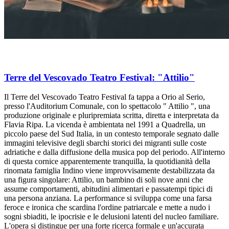
Terre del Vescovado Teatro Festival: "Attilio"
Il Terre del Vescovado Teatro Festival fa tappa a Orio al Serio,
presso l'Auditorium Comunale, con lo spettacolo " Attilio ", una
produzione originale e pluripremiata scritta, diretta e interpretata da
Flavia Ripa. La vicenda è ambientata nel 1991 a Quadrella, un
piccolo paese del Sud Italia, in un contesto temporale segnato dalle
immagini televisive degli sbarchi storici dei migranti sulle coste
adriatiche e dalla diffusione della musica pop del periodo. All'interno
di questa cornice apparentemente tranquilla, la quotidianità della
rinomata famiglia Indino viene improvvisamente destabilizzata da
una figura singolare: Attilio, un bambino di soli nove anni che
assume comportamenti, abitudini alimentari e passatempi tipici di
una persona anziana. La performance si sviluppa come una farsa
feroce e ironica che scardina l'ordine patriarcale e mette a nudo i
sogni sbiaditi, le ipocrisie e le delusioni latenti del nucleo familiare.
L'opera si distingue per una forte ricerca formale e un'accurata