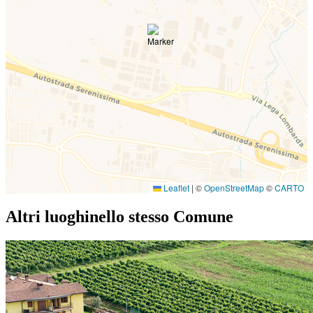
Leaflet
|
©
OpenStreetMap
©
CARTO
Altri luoghi
nello stesso Comune