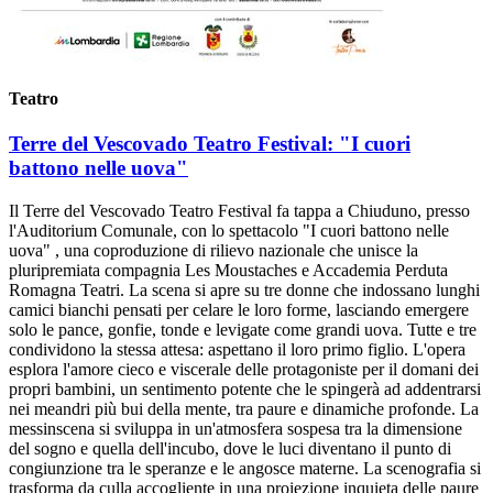
Teatro
Terre del Vescovado Teatro Festival: "I cuori
battono nelle uova"
Il Terre del Vescovado Teatro Festival fa tappa a Chiuduno, presso
l'Auditorium Comunale, con lo spettacolo "I cuori battono nelle
uova" , una coproduzione di rilievo nazionale che unisce la
pluripremiata compagnia Les Moustaches e Accademia Perduta
Romagna Teatri. La scena si apre su tre donne che indossano lunghi
camici bianchi pensati per celare le loro forme, lasciando emergere
solo le pance, gonfie, tonde e levigate come grandi uova. Tutte e tre
condividono la stessa attesa: aspettano il loro primo figlio. L'opera
esplora l'amore cieco e viscerale delle protagoniste per il domani dei
propri bambini, un sentimento potente che le spingerà ad addentrarsi
nei meandri più bui della mente, tra paure e dinamiche profonde. La
messinscena si sviluppa in un'atmosfera sospesa tra la dimensione
del sogno e quella dell'incubo, dove le luci diventano il punto di
congiunzione tra le speranze e le angosce materne. La scenografia si
trasforma da culla accogliente in una proiezione inquieta delle paure