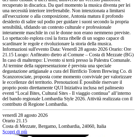
recuperato in discarica. Da quel momento la musica diventa per lei
una necessità interiore irrefrenabile. Non intenzionata a limitarsi
all'esecuzione o alla composizione, Antonia matura il profondo
desiderio di salire sul podio per guidare i suoni secondo la propria
sensibilità, sfidando un contesto culturale e professionale
interamente maschile in cui le donne non erano nemmeno previste.
Lo spettacolo esplora così la forza ribelle di un sogno capace di
scardinare le regole e rivoluzionare la storia della musica.
Informazioni sull'evento Data: Venerdì 28 agosto 2026 Orario: Ore
21.15 Luogo: Anfiteatro dietro al Comune – Costa di Mezzate (BG)
In caso di maltempo: L'evento si terrà presso la Palestra Comunale.
Al termine della rappresentazione è prevista una speciale
degustazione artigianale a cura del Birrificio Totem Brewing Co. di
Scanzorosciate, proposta come momento conviviale per valorizzare
le eccellenze del territorio. Prenotazioni È possibile riservare il
proprio posto direttamente QUI Iniziativa inclusa nel palinsesto
eventi “Local Bites, Cultural Sites - Il viaggio continua” all’interno
del bando regionale Lombardia Style 2026. Attività realizzata con il
contributo di Regione Lombardia.
venerdì 28 agosto 2026
Orario 21.15
Costa di Mezzate, Bergamo, Lombardia, 24060, Italia
Scopri di più