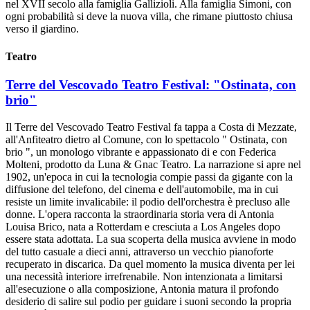
nel XVII secolo alla famiglia Gallizioli. Alla famiglia Simoni, con
ogni probabilità si deve la nuova villa, che rimane piuttosto chiusa
verso il giardino.
Teatro
Terre del Vescovado Teatro Festival: "Ostinata, con
brio"
Il Terre del Vescovado Teatro Festival fa tappa a Costa di Mezzate,
all'Anfiteatro dietro al Comune, con lo spettacolo " Ostinata, con
brio ", un monologo vibrante e appassionato di e con Federica
Molteni, prodotto da Luna & Gnac Teatro. La narrazione si apre nel
1902, un'epoca in cui la tecnologia compie passi da gigante con la
diffusione del telefono, del cinema e dell'automobile, ma in cui
resiste un limite invalicabile: il podio dell'orchestra è precluso alle
donne. L'opera racconta la straordinaria storia vera di Antonia
Louisa Brico, nata a Rotterdam e cresciuta a Los Angeles dopo
essere stata adottata. La sua scoperta della musica avviene in modo
del tutto casuale a dieci anni, attraverso un vecchio pianoforte
recuperato in discarica. Da quel momento la musica diventa per lei
una necessità interiore irrefrenabile. Non intenzionata a limitarsi
all'esecuzione o alla composizione, Antonia matura il profondo
desiderio di salire sul podio per guidare i suoni secondo la propria