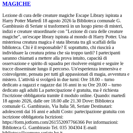
MAGICHE
Lezione di cura delle creature magiche Escape Library ispirata a
Harry Potter Martedì 18 agosto 2026 la Biblioteca comunale G.
Gambirasio di Seriate si trasformerà in un luogo pieno di misteri,
indizi e creature straordinarie con "Lezione di cura delle creature
magiche", un'escape library ispirata al mondo di Harry Potter. Una
misteriosa creatura magica è stata liberata tra gli scaffali della
biblioteca. Chi è il responsabile? E soprattutto, chi riuscirà a
individuare la creatura prima che sia troppo tardi? I partecipanti
saranno chiamati a mettere alla prova intuito, capacità di
osservazione e spirito di squadra per risolvere enigmi e seguire le
tracce disseminate lungo il percorso. Un'esperienza immersiva e
coinvolgente, pensata per tutti gli appassionati di magia, avventura e
mistero. L'attività si svolgerà in due turni: Ore 18.00 – turno
dedicato a ragazzi e ragazze dai 16 anni in su Ore 20.00 – turno
dedicato agli adulti La partecipazione è gratuita, ma è richiesta
l'iscrizione obbligatoria tramite il modulo online. Quando: martedì
18 agosto 2026, dalle ore 18.00 alle 21.30 Dove: Biblioteca
comunale G. Gambirasio, Via Italia 58, Seriate Destinatari:
adolescenti dai 16 anni e adulti Costo: partecipazione gratuita con
iscrizione obbligatoria Iscrizioni:
https://form.jotform.com/261552097766366 Per informazioni:
Biblioteca G. Gambirasio Tel. 035 304304 E-mail:
biblioteca@comune.seriate.bg.it