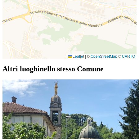
Leaflet
|
©
OpenStreetMap
©
CARTO
Altri luoghi
nello stesso Comune