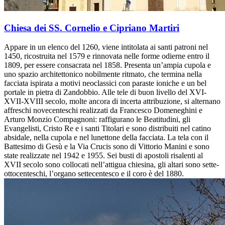
Chiesa dei SS. Cornelio e Cipriano Martiri
Appare in un elenco del 1260, viene intitolata ai santi patroni nel
1450, ricostruita nel 1579 e rinnovata nelle forme odierne entro il
1809, per essere consacrata nel 1858. Presenta un’ampia cupola e
uno spazio architettonico nobilmente ritmato, che termina nella
facciata ispirata a motivi neoclassici con paraste ioniche e un bel
portale in pietra di Zandobbio. Alle tele di buon livello del XVI-
XVII-XVIII secolo, molte ancora di incerta attribuzione, si alternano
affreschi novecenteschi realizzati da Francesco Domeneghini e
Arturo Monzio Compagnoni: raffigurano le Beatitudini, gli
Evangelisti, Cristo Re e i santi Titolari e sono distribuiti nel catino
absidale, nella cupola e nel lunettone della facciata. La tela con il
Battesimo di Gesù e la Via Crucis sono di Vittorio Manini e sono
state realizzate nel 1942 e 1955. Sei busti di apostoli risalenti al
XVII secolo sono collocati nell’attigua chiesina, gli altari sono sette-
ottocenteschi, l’organo settecentesco e il coro è del 1880.