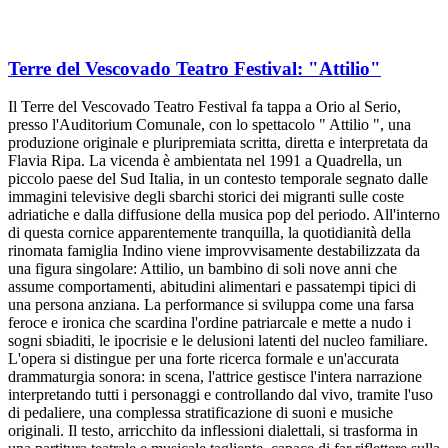
Terre del Vescovado Teatro Festival: "Attilio"
Il Terre del Vescovado Teatro Festival fa tappa a Orio al Serio,
presso l'Auditorium Comunale, con lo spettacolo " Attilio ", una
produzione originale e pluripremiata scritta, diretta e interpretata da
Flavia Ripa. La vicenda è ambientata nel 1991 a Quadrella, un
piccolo paese del Sud Italia, in un contesto temporale segnato dalle
immagini televisive degli sbarchi storici dei migranti sulle coste
adriatiche e dalla diffusione della musica pop del periodo. All'interno
di questa cornice apparentemente tranquilla, la quotidianità della
rinomata famiglia Indino viene improvvisamente destabilizzata da
una figura singolare: Attilio, un bambino di soli nove anni che
assume comportamenti, abitudini alimentari e passatempi tipici di
una persona anziana. La performance si sviluppa come una farsa
feroce e ironica che scardina l'ordine patriarcale e mette a nudo i
sogni sbiaditi, le ipocrisie e le delusioni latenti del nucleo familiare.
L'opera si distingue per una forte ricerca formale e un'accurata
drammaturgia sonora: in scena, l'attrice gestisce l'intera narrazione
interpretando tutti i personaggi e controllando dal vivo, tramite l'uso
di pedaliere, una complessa stratificazione di suoni e musiche
originali. Il testo, arricchito da inflessioni dialettali, si trasforma in