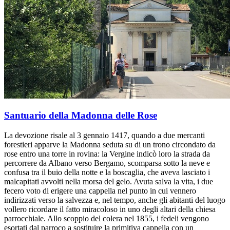
Santuario della Madonna delle Rose
La devozione risale al 3 gennaio 1417, quando a due mercanti
forestieri apparve la Madonna seduta su di un trono circondato da
rose entro una torre in rovina: la Vergine indicò loro la strada da
percorrere da Albano verso Bergamo, scomparsa sotto la neve e
confusa tra il buio della notte e la boscaglia, che aveva lasciato i
malcapitati avvolti nella morsa del gelo. Avuta salva la vita, i due
fecero voto di erigere una cappella nel punto in cui vennero
indirizzati verso la salvezza e, nel tempo, anche gli abitanti del luogo
vollero ricordare il fatto miracoloso in uno degli altari della chiesa
parrocchiale. Allo scoppio del colera nel 1855, i fedeli vengono
esortati dal parroco a sostituire la primitiva cappella con un