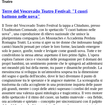
Teatro
Terre del Vescovado Teatro Festival: "I cuori
battono nelle uova"
Il Terre del Vescovado Teatro Festival fa tappa a Chiuduno, presso
l'Auditorium Comunale, con lo spettacolo "I cuori battono nelle
uova" , una coproduzione di rilievo nazionale che unisce la
pluripremiata compagnia Les Moustaches e Accademia Perduta
Romagna Teatri. La scena si apre su tre donne che indossano lunghi
camici bianchi pensati per celare le loro forme, lasciando emergere
solo le pance, gonfie, tonde e levigate come grandi uova. Tutte e tre
condividono la stessa attesa: aspettano il loro primo figlio. L'opera
esplora l'amore cieco e viscerale delle protagoniste per il domani dei
propri bambini, un sentimento potente che le spingerà ad addentrarsi
nei meandri più bui della mente, tra paure e dinamiche profonde. La
messinscena si sviluppa in un'atmosfera sospesa tra la dimensione
del sogno e quella dell'incubo, dove le luci diventano il punto di
congiunzione tra le speranze e le angosce materne. La scenografia si
trasforma da culla accogliente in una proiezione inquieta delle paure
più grandi, mentre i corpi delle attrici superano i confini del reale per
assumere una valenza quasi mitologica e tragicomica. Il vero motore
dello spettacolo è il ritmo del cuore, un battito mutevole – ora flebile,
ora accelerato e spietato – concepito per sincronizzarsi con il palpito