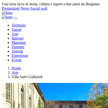
Una terra ricca di storia, cultura e sapori a due passi da Bergamo
Promozioni
News
Social wall
Territorio
Sapori
Arte
Itinerari
Mangiare
Dormire
Attività
Esperienze
Eventi
Home
Arte
Villa Salvi Gallizioli