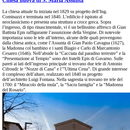
Chiesa nuova di S. Maria Assunta
La chiesa attuale fu iniziata nel 1829 su progetto dell’Ing.
Cominazzi e terminata nel 1840. L’edificio è ispirato al
neoclassicismo e presenta una struttura a croce greca. Sopra
l’ingresso, di tipo rinascimentale, vi è un bellissimo affresco di Gian
Battista Epis raffigurante l’assunzione della Vergine. Di notevole
importanza sono le tele all’interno, alcune delle quali provengono
dalla chiesa antica, come l’Assunta di Gian Paolo Cavagna (1627),
la Madonna col bambino e i santi Biagio e Carlo di Marcantonio
Cesareo (1646). Nell’abside la “Cacciata dal paradiso terrestre” e la
“Presentazione al Tempio” sono dei fratelli Epis di Gavarno. Sulle
pareti ai lati dell’ingresso principale si trovano due tele di Antonio
Cifrondi: le “Nozze di Cana” e l’”Ultima Cena”. Di grande interesse
il complesso dell’altare, realizzato nel 1840 su progetto
dell’architetto Luigi Fontana. Nella sagrestia si trovano tre tele del
1700: il “Miracolo della mula”, la “Sacra famiglia” e la “Madonna
del Rosario”.