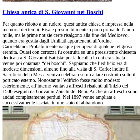
Chiesa antica di S. Giovanni nei Boschi
Per quanto ridotto a un rudere, quest’antica chiesa è impressa nella
memoria dei tempi. Risale presumibilmente a poco prima dell’anno
mille, ma le prime notizie certe risalgono alla fine del Medioevo,
quando era gestita dagli Umiliati appartenenti all’ordine
Carmelitano. Probabilmente nacque per opera di qualche religioso
eremita. Quasi con certezza fu costruita su una preesistente chiesetta
dedicata a S. Giovanni Battista; per la località in cui era situata
venne poi chiamata “dei boschi”. Sappiamo che l’edificio era di
modeste dimensioni, almeno fino alla visita di S. Carlo; inoltre il
Sacrificio della Messa veniva celebrato su un altare costruito sotto il
porticato esterno. Nonostante l’edificio fosse molto modesto
esteriormente, all’interno vantava affreschi risalenti all’inizio del
1500 eseguiti da Giovanni Zanchi del Beur. Anche gli affreschi sono
andati completamente perduti. Nel 1897 venne ampliata e
successivamente lasciata in uno stato di abbandono.