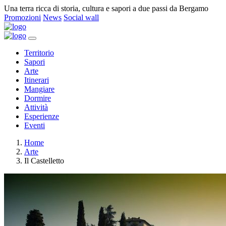
Una terra ricca di storia, cultura e sapori a due passi da Bergamo
Promozioni
News
Social wall
Territorio
Sapori
Arte
Itinerari
Mangiare
Dormire
Attività
Esperienze
Eventi
Home
Arte
Il Castelletto