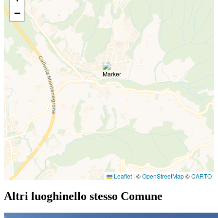
−
Leaflet
|
©
OpenStreetMap
©
CARTO
Altri luoghi
nello stesso Comune