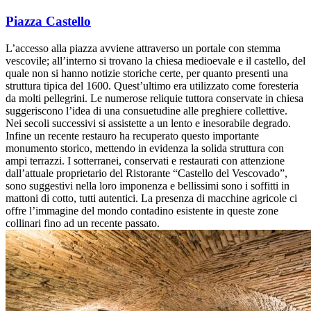
Piazza Castello
L’accesso alla piazza avviene attraverso un portale con stemma
vescovile; all’interno si trovano la chiesa medioevale e il castello, del
quale non si hanno notizie storiche certe, per quanto presenti una
struttura tipica del 1600. Quest’ultimo era utilizzato come foresteria
da molti pellegrini. Le numerose reliquie tuttora conservate in chiesa
suggeriscono l’idea di una consuetudine alle preghiere collettive.
Nei secoli successivi si assistette a un lento e inesorabile degrado.
Infine un recente restauro ha recuperato questo importante
monumento storico, mettendo in evidenza la solida struttura con
ampi terrazzi. I sotterranei, conservati e restaurati con attenzione
dall’attuale proprietario del Ristorante “Castello del Vescovado”,
sono suggestivi nella loro imponenza e bellissimi sono i soffitti in
mattoni di cotto, tutti autentici. La presenza di macchine agricole ci
offre l’immagine del mondo contadino esistente in queste zone
collinari fino ad un recente passato.