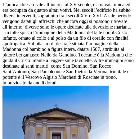
L’antica chiesa risale all’incirca al XV secolo, è a navata unica ed
era occupata da quattro altari votivi. Nei secoli l’edificio ha subito
diversi interventi, soprattutto tra i secoli XV e XVI. A tale periodo
vengono datati gli affreschi che ancora oggi si possono ritrovare
all’interno; diverse sono le opere dedicate alla devozione mariana.
Tra tutte spicca l’immagine della Madonna del latte con il Cristo
infante, ornato al collo e al polso da un filo di corallo con finalità
apotropaica. Sul pilastro di destra è situata l’immagine della
Madonna col bambino a figura intera, datata 1507, attribuita al
pittore bergamasco Nello da Gandino. Toccante è la Madonna che
guida il Cristo infante a leggere sulle tavolette. Altre immagini sono
destinate ai santi martiri, come San Domino, San Rocco,
Sant’Antonio, San Pantaleone e San Pietro da Verona; trionfale e
potente è il Vescovo Algisio Marchesi di Rosciate in trono,
impreziosito da anelli dorati.