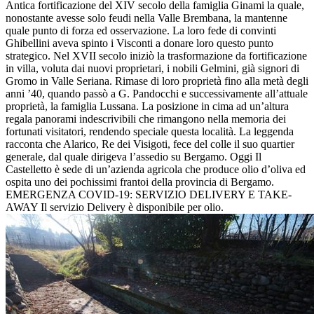
Antica fortificazione del XIV secolo della famiglia Ginami la quale,
nonostante avesse solo feudi nella Valle Brembana, la mantenne
quale punto di forza ed osservazione. La loro fede di convinti
Ghibellini aveva spinto i Visconti a donare loro questo punto
strategico. Nel XVII secolo iniziò la trasformazione da fortificazione
in villa, voluta dai nuovi proprietari, i nobili Gelmini, già signori di
Gromo in Valle Seriana. Rimase di loro proprietà fino alla metà degli
anni ’40, quando passò a G. Pandocchi e successivamente all’attuale
proprietà, la famiglia Lussana. La posizione in cima ad un’altura
regala panorami indescrivibili che rimangono nella memoria dei
fortunati visitatori, rendendo speciale questa località. La leggenda
racconta che Alarico, Re dei Visigoti, fece del colle il suo quartier
generale, dal quale dirigeva l’assedio su Bergamo. Oggi Il
Castelletto è sede di un’azienda agricola che produce olio d’oliva ed
ospita uno dei pochissimi frantoi della provincia di Bergamo.
EMERGENZA COVID-19: SERVIZIO DELIVERY E TAKE-
AWAY Il servizio Delivery è disponibile per olio.