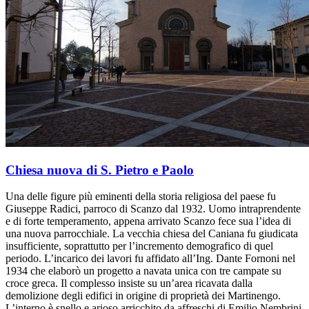
Chiesa nuova di S. Pietro e Paolo
Una delle figure più eminenti della storia religiosa del paese fu
Giuseppe Radici, parroco di Scanzo dal 1932. Uomo intraprendente
e di forte temperamento, appena arrivato Scanzo fece sua l’idea di
una nuova parrocchiale. La vecchia chiesa del Caniana fu giudicata
insufficiente, soprattutto per l’incremento demografico di quel
periodo. L’incarico dei lavori fu affidato all’Ing. Dante Fornoni nel
1934 che elaborò un progetto a navata unica con tre campate su
croce greca. Il complesso insiste su un’area ricavata dalla
demolizione degli edifici in origine di proprietà dei Martinengo.
L’interno è snello e arioso arricchito da affreschi di Emilio Nembrini