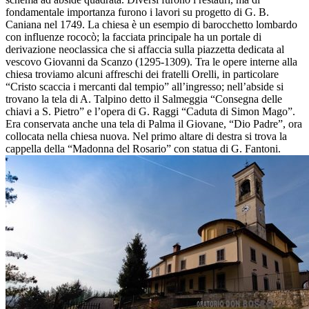
fondamentale importanza furono i lavori su progetto di G. B.
Caniana nel 1749. La chiesa è un esempio di barocchetto lombardo
con influenze rococò; la facciata principale ha un portale di
derivazione neoclassica che si affaccia sulla piazzetta dedicata al
vescovo Giovanni da Scanzo (1295-1309). Tra le opere interne alla
chiesa troviamo alcuni affreschi dei fratelli Orelli, in particolare
“Cristo scaccia i mercanti dal tempio” all’ingresso; nell’abside si
trovano la tela di A. Talpino detto il Salmeggia “Consegna delle
chiavi a S. Pietro” e l’opera di G. Raggi “Caduta di Simon Mago”.
Era conservata anche una tela di Palma il Giovane, “Dio Padre”, ora
collocata nella chiesa nuova. Nel primo altare di destra si trova la
cappella della “Madonna del Rosario” con statua di G. Fantoni.