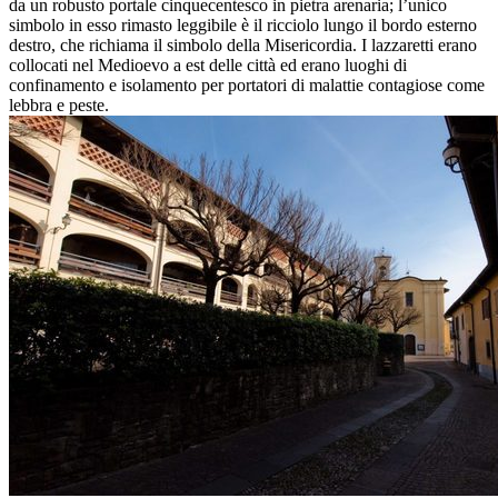
da un robusto portale cinquecentesco in pietra arenaria; l’unico
simbolo in esso rimasto leggibile è il ricciolo lungo il bordo esterno
destro, che richiama il simbolo della Misericordia. I lazzaretti erano
collocati nel Medioevo a est delle città ed erano luoghi di
confinamento e isolamento per portatori di malattie contagiose come
lebbra e peste.