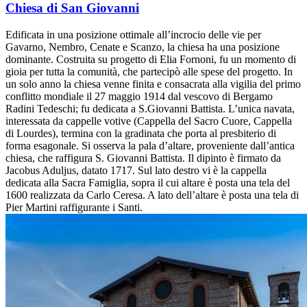
Chiesa di San Giovanni
Edificata in una posizione ottimale all’incrocio delle vie per
Gavarno, Nembro, Cenate e Scanzo, la chiesa ha una posizione
dominante. Costruita su progetto di Elia Fornoni, fu un momento di
gioia per tutta la comunità, che partecipò alle spese del progetto. In
un solo anno la chiesa venne finita e consacrata alla vigilia del primo
conflitto mondiale il 27 maggio 1914 dal vescovo di Bergamo
Radini Tedeschi; fu dedicata a S.Giovanni Battista. L’unica navata,
interessata da cappelle votive (Cappella del Sacro Cuore, Cappella
di Lourdes), termina con la gradinata che porta al presbiterio di
forma esagonale. Si osserva la pala d’altare, proveniente dall’antica
chiesa, che raffigura S. Giovanni Battista. Il dipinto è firmato da
Jacobus Aduljus, datato 1717. Sul lato destro vi è la cappella
dedicata alla Sacra Famiglia, sopra il cui altare è posta una tela del
1600 realizzata da Carlo Ceresa. A lato dell’altare è posta una tela di
Pier Martini raffigurante i Santi.