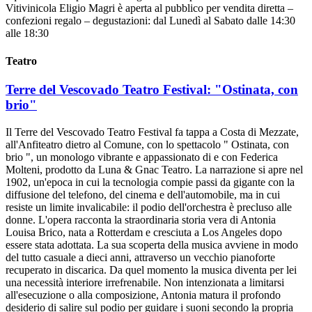
Vitivinicola Eligio Magri è aperta al pubblico per vendita diretta –
confezioni regalo – degustazioni: dal Lunedì al Sabato dalle 14:30
alle 18:30
Teatro
Terre del Vescovado Teatro Festival: "Ostinata, con
brio"
Il Terre del Vescovado Teatro Festival fa tappa a Costa di Mezzate,
all'Anfiteatro dietro al Comune, con lo spettacolo " Ostinata, con
brio ", un monologo vibrante e appassionato di e con Federica
Molteni, prodotto da Luna & Gnac Teatro. La narrazione si apre nel
1902, un'epoca in cui la tecnologia compie passi da gigante con la
diffusione del telefono, del cinema e dell'automobile, ma in cui
resiste un limite invalicabile: il podio dell'orchestra è precluso alle
donne. L'opera racconta la straordinaria storia vera di Antonia
Louisa Brico, nata a Rotterdam e cresciuta a Los Angeles dopo
essere stata adottata. La sua scoperta della musica avviene in modo
del tutto casuale a dieci anni, attraverso un vecchio pianoforte
recuperato in discarica. Da quel momento la musica diventa per lei
una necessità interiore irrefrenabile. Non intenzionata a limitarsi
all'esecuzione o alla composizione, Antonia matura il profondo
desiderio di salire sul podio per guidare i suoni secondo la propria