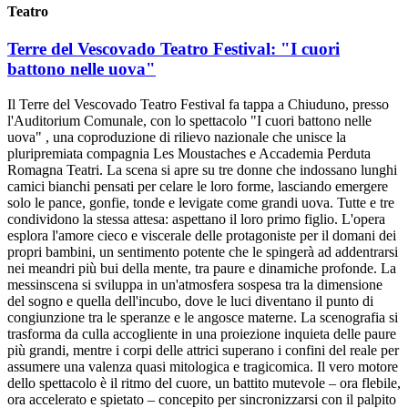
Teatro
Terre del Vescovado Teatro Festival: "I cuori
battono nelle uova"
Il Terre del Vescovado Teatro Festival fa tappa a Chiuduno, presso
l'Auditorium Comunale, con lo spettacolo "I cuori battono nelle
uova" , una coproduzione di rilievo nazionale che unisce la
pluripremiata compagnia Les Moustaches e Accademia Perduta
Romagna Teatri. La scena si apre su tre donne che indossano lunghi
camici bianchi pensati per celare le loro forme, lasciando emergere
solo le pance, gonfie, tonde e levigate come grandi uova. Tutte e tre
condividono la stessa attesa: aspettano il loro primo figlio. L'opera
esplora l'amore cieco e viscerale delle protagoniste per il domani dei
propri bambini, un sentimento potente che le spingerà ad addentrarsi
nei meandri più bui della mente, tra paure e dinamiche profonde. La
messinscena si sviluppa in un'atmosfera sospesa tra la dimensione
del sogno e quella dell'incubo, dove le luci diventano il punto di
congiunzione tra le speranze e le angosce materne. La scenografia si
trasforma da culla accogliente in una proiezione inquieta delle paure
più grandi, mentre i corpi delle attrici superano i confini del reale per
assumere una valenza quasi mitologica e tragicomica. Il vero motore
dello spettacolo è il ritmo del cuore, un battito mutevole – ora flebile,
ora accelerato e spietato – concepito per sincronizzarsi con il palpito