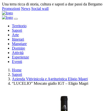
Una terra ricca di storia, cultura e sapori a due passi da Bergamo
Promozioni
News
Social wall
Territorio
Sapori
Arte
Itinerari
Mangiare
Dormire
Attività
Esperienze
Eventi
Home
Sapori
Azienda Vitivinicola e Agrituristica Eligio Magri
“LUCELIO” Moscato giallo IGT – Eligio Magri