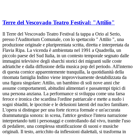
Terre del Vescovado Teatro Festival: "Attilio"
Il Terre del Vescovado Teatro Festival fa tappa a Orio al Serio,
presso l'Auditorium Comunale, con lo spettacolo " Attilio ", una
produzione originale e pluripremiata scritta, diretta e interpretata da
Flavia Ripa. La vicenda è ambientata nel 1991 a Quadrella, un
piccolo paese del Sud Italia, in un contesto temporale segnato dalle
immagini televisive degli sbarchi storici dei migranti sulle coste
adriatiche e dalla diffusione della musica pop del periodo. All'interno
di questa cornice apparentemente tranquilla, la quotidianità della
rinomata famiglia Indino viene improvvisamente destabilizzata da
una figura singolare: Attilio, un bambino di soli nove anni che
assume comportamenti, abitudini alimentari e passatempi tipici di
una persona anziana. La performance si sviluppa come una farsa
feroce e ironica che scardina l'ordine patriarcale e mette a nudo i
sogni sbiaditi, le ipocrisie e le delusioni latenti del nucleo familiare.
L'opera si distingue per una forte ricerca formale e un'accurata
drammaturgia sonora: in scena, l'attrice gestisce l'intera narrazione
interpretando tutti i personaggi e controllando dal vivo, tramite l'uso
di pedaliere, una complessa stratificazione di suoni e musiche
originali. Il testo, arricchito da inflessioni dialettali, si trasforma in