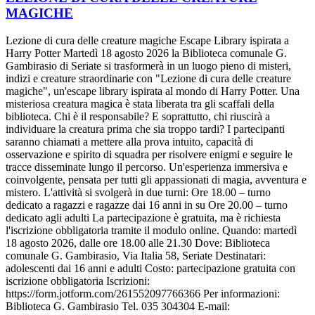
MAGICHE
Lezione di cura delle creature magiche Escape Library ispirata a
Harry Potter Martedì 18 agosto 2026 la Biblioteca comunale G.
Gambirasio di Seriate si trasformerà in un luogo pieno di misteri,
indizi e creature straordinarie con "Lezione di cura delle creature
magiche", un'escape library ispirata al mondo di Harry Potter. Una
misteriosa creatura magica è stata liberata tra gli scaffali della
biblioteca. Chi è il responsabile? E soprattutto, chi riuscirà a
individuare la creatura prima che sia troppo tardi? I partecipanti
saranno chiamati a mettere alla prova intuito, capacità di
osservazione e spirito di squadra per risolvere enigmi e seguire le
tracce disseminate lungo il percorso. Un'esperienza immersiva e
coinvolgente, pensata per tutti gli appassionati di magia, avventura e
mistero. L'attività si svolgerà in due turni: Ore 18.00 – turno
dedicato a ragazzi e ragazze dai 16 anni in su Ore 20.00 – turno
dedicato agli adulti La partecipazione è gratuita, ma è richiesta
l'iscrizione obbligatoria tramite il modulo online. Quando: martedì
18 agosto 2026, dalle ore 18.00 alle 21.30 Dove: Biblioteca
comunale G. Gambirasio, Via Italia 58, Seriate Destinatari:
adolescenti dai 16 anni e adulti Costo: partecipazione gratuita con
iscrizione obbligatoria Iscrizioni:
https://form.jotform.com/261552097766366 Per informazioni:
Biblioteca G. Gambirasio Tel. 035 304304 E-mail: