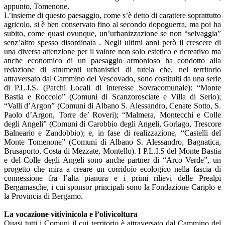
appunto, Tomenone.
L’insieme di questo paesaggio, come s’è detto di carattere soprattutto
agricolo, si è ben conservato fino al secondo dopoguerra, ma poi ha
subito, come quasi ovunque, un’urbanizzazione se non “selvaggia”
senz’altro spesso disordinata . Negli ultimi anni però il crescere di
una diversa attenzione per il valore non solo estetico e ricreativo ma
anche economico di un paesaggio armonioso ha condotto alla
redazione di strumenti urbanistici di tutela che, nel territorio
attraversato dal Cammino del Vescovado, sono costituiti da una serie
di P.L.I.S. (Parchi Locali di Interesse Sovracomunale): “Monte
Bastia e Roccolo” (Comuni di Scanzorosciate e Villa di Serio);
“Valli d’Argon” (Comuni di Albano S. Alessandro, Cenate Sotto, S.
Paolo d’Argon, Torre de’ Roveri); “Malmera, Montecchi e Colle
degli Angeli” (Comuni di Carobbio degli Angeli, Gorlago, Trescore
Balneario e Zandobbio); e, in fase di realizzazione, “Castelli del
Monte Tomenone” (Comuni di Albano S. Alessandro, Bagnatica,
Brusaporto, Costa di Mezzate, Montello). I P.L.I.S del Monte Bastia
e del Colle degli Angeli sono anche partner di “Arco Verde”, un
progetto che mira a creare un corridoio ecologico nella fascia di
connessione fra l’alta pianura e i primi rilievi delle Prealpi
Bergamasche, i cui sponsor principali sono la Fondazione Cariplo e
la Provincia di Bergamo.
La vocazione vitivinicola e l’olivicoltura
Quasi tutti i Comuni il cui territorio è attraversato dal Cammino del