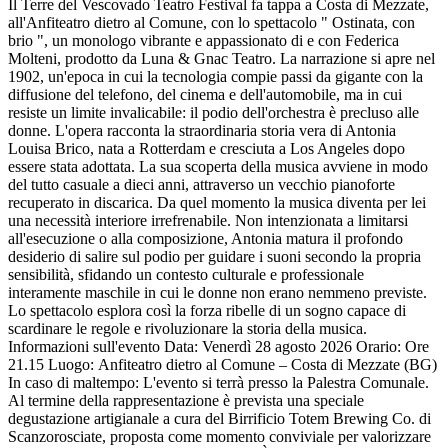
Il Terre del Vescovado Teatro Festival fa tappa a Costa di Mezzate,
all'Anfiteatro dietro al Comune, con lo spettacolo " Ostinata, con
brio ", un monologo vibrante e appassionato di e con Federica
Molteni, prodotto da Luna & Gnac Teatro. La narrazione si apre nel
1902, un'epoca in cui la tecnologia compie passi da gigante con la
diffusione del telefono, del cinema e dell'automobile, ma in cui
resiste un limite invalicabile: il podio dell'orchestra è precluso alle
donne. L'opera racconta la straordinaria storia vera di Antonia
Louisa Brico, nata a Rotterdam e cresciuta a Los Angeles dopo
essere stata adottata. La sua scoperta della musica avviene in modo
del tutto casuale a dieci anni, attraverso un vecchio pianoforte
recuperato in discarica. Da quel momento la musica diventa per lei
una necessità interiore irrefrenabile. Non intenzionata a limitarsi
all'esecuzione o alla composizione, Antonia matura il profondo
desiderio di salire sul podio per guidare i suoni secondo la propria
sensibilità, sfidando un contesto culturale e professionale
interamente maschile in cui le donne non erano nemmeno previste.
Lo spettacolo esplora così la forza ribelle di un sogno capace di
scardinare le regole e rivoluzionare la storia della musica.
Informazioni sull'evento Data: Venerdì 28 agosto 2026 Orario: Ore
21.15 Luogo: Anfiteatro dietro al Comune – Costa di Mezzate (BG)
In caso di maltempo: L'evento si terrà presso la Palestra Comunale.
Al termine della rappresentazione è prevista una speciale
degustazione artigianale a cura del Birrificio Totem Brewing Co. di
Scanzorosciate, proposta come momento conviviale per valorizzare