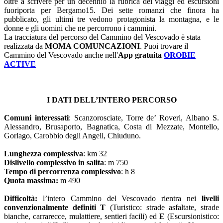
oltre a scrivere per un decennio la rubrica dei viaggi ed escursioni
fuoriporta per Bergamo15. Dei sette romanzi che finora ha
pubblicato, gli ultimi tre vedono protagonista la montagna, e le
donne e gli uomini che ne percorrono i cammini.
La tracciatura del percorso del Cammino del Vescovado è stata
realizzata da
MOMA COMUNCAZIONI
. Puoi trovare il
Cammino del Vescovado anche nell'
App gratuita
OROBIE
ACTIVE
I DATI DELL’INTERO PERCORSO
Comuni interessati
: Scanzorosciate, Torre de’ Roveri, Albano S.
Alessandro, Brusaporto, Bagnatica, Costa di Mezzate, Montello,
Gorlago, Carobbio degli Angeli, Chiuduno.
Lunghezza complessiva
: km 32
Dislivello complessivo in salita
: m 750
Tempo di percorrenza complessivo
: h 8
Quota massima:
m 490
Difficoltà:
l’intero Cammino del Vescovado rientra nei
livelli
convenzionalmente definiti T
(Turistico: strade asfaltate, strade
bianche, carrarecce, mulattiere, sentieri facili) ed
E
(Escursionistico: