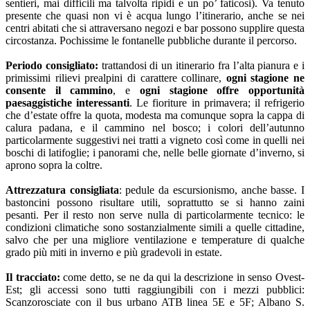
sentieri, mai difficili ma talvolta ripidi e un po’ faticosi). Va tenuto
presente che quasi non vi è acqua lungo l’itinerario, anche se nei
centri abitati che si attraversano negozi e bar possono supplire questa
circostanza. Pochissime le fontanelle pubbliche durante il percorso.
Periodo consigliato:
trattandosi di un itinerario fra l’alta pianura e i
primissimi rilievi prealpini di carattere collinare,
ogni stagione ne
consente il cammino
, e
ogni stagione offre opportunità
paesaggistiche interessanti
. Le fioriture in primavera; il refrigerio
che d’estate offre la quota, modesta ma comunque sopra la cappa di
calura padana, e il cammino nel bosco; i colori dell’autunno
particolarmente suggestivi nei tratti a vigneto così come in quelli nei
boschi di latifoglie; i panorami che, nelle belle giornate d’inverno, si
aprono sopra la coltre.
Attrezzatura consigliata
: pedule da escursionismo, anche basse. I
bastoncini possono risultare utili, soprattutto se si hanno zaini
pesanti. Per il resto non serve nulla di particolarmente tecnico: le
condizioni climatiche sono sostanzialmente simili a quelle cittadine,
salvo che per una migliore ventilazione e temperature di qualche
grado più miti in inverno e più gradevoli in estate.
Il tracciato:
come detto, se ne da qui la descrizione in senso Ovest-
Est; gli accessi sono tutti raggiungibili con i mezzi pubblici:
Scanzorosciate con il bus urbano ATB linea 5E e 5F; Albano S.