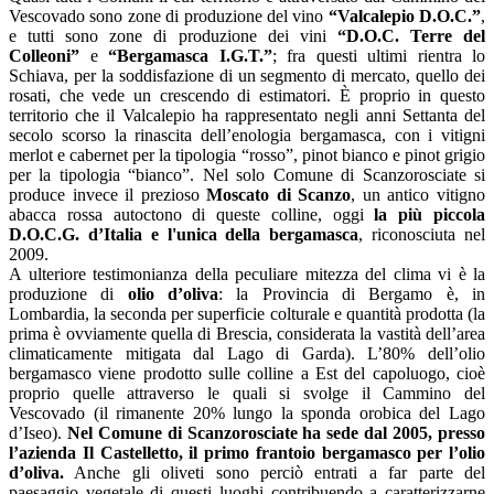
Vescovado sono zone di produzione del vino
“Valcalepio D.O.C.”
,
e tutti sono zone di produzione dei vini
“D.O.C. Terre del
Colleoni”
e
“Bergamasca I.G.T.”
; fra questi ultimi rientra lo
Schiava, per la soddisfazione di un segmento di mercato, quello dei
rosati, che vede un crescendo di estimatori. È proprio in questo
territorio che il Valcalepio ha rappresentato negli anni Settanta del
secolo scorso la rinascita dell’enologia bergamasca, con i vitigni
merlot e cabernet per la tipologia “rosso”, pinot bianco e pinot grigio
per la tipologia “bianco”. Nel solo Comune di Scanzorosciate si
produce invece il prezioso
Moscato di Scanzo
, un antico vitigno
abacca rossa autoctono di queste colline, oggi
la più piccola
D.O.C.G. d’Italia e l'unica della bergamasca
, riconosciuta nel
2009.
A ulteriore testimonianza della peculiare mitezza del clima vi è la
produzione di
olio d’oliva
: la Provincia di Bergamo è, in
Lombardia, la seconda per superficie colturale e quantità prodotta (la
prima è ovviamente quella di Brescia, considerata la vastità dell’area
climaticamente mitigata dal Lago di Garda). L’80% dell’olio
bergamasco viene prodotto sulle colline a Est del capoluogo, cioè
proprio quelle attraverso le quali si svolge il Cammino del
Vescovado (il rimanente 20% lungo la sponda orobica del Lago
d’Iseo).
Nel Comune di Scanzorosciate ha sede dal 2005, presso
l’azienda Il Castelletto, il primo frantoio bergamasco per l’olio
d’oliva.
Anche gli oliveti sono perciò entrati a far parte del
paesaggio vegetale di questi luoghi contribuendo a caratterizzarne