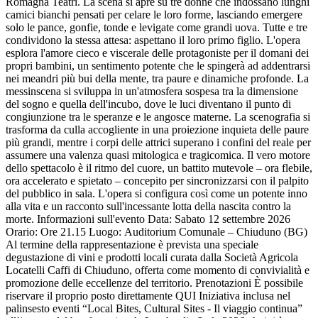
Romagna Teatri. La scena si apre su tre donne che indossano lunghi
camici bianchi pensati per celare le loro forme, lasciando emergere
solo le pance, gonfie, tonde e levigate come grandi uova. Tutte e tre
condividono la stessa attesa: aspettano il loro primo figlio. L'opera
esplora l'amore cieco e viscerale delle protagoniste per il domani dei
propri bambini, un sentimento potente che le spingerà ad addentrarsi
nei meandri più bui della mente, tra paure e dinamiche profonde. La
messinscena si sviluppa in un'atmosfera sospesa tra la dimensione
del sogno e quella dell'incubo, dove le luci diventano il punto di
congiunzione tra le speranze e le angosce materne. La scenografia si
trasforma da culla accogliente in una proiezione inquieta delle paure
più grandi, mentre i corpi delle attrici superano i confini del reale per
assumere una valenza quasi mitologica e tragicomica. Il vero motore
dello spettacolo è il ritmo del cuore, un battito mutevole – ora flebile,
ora accelerato e spietato – concepito per sincronizzarsi con il palpito
del pubblico in sala. L'opera si configura così come un potente inno
alla vita e un racconto sull'incessante lotta della nascita contro la
morte. Informazioni sull'evento Data: Sabato 12 settembre 2026
Orario: Ore 21.15 Luogo: Auditorium Comunale – Chiuduno (BG)
Al termine della rappresentazione è prevista una speciale
degustazione di vini e prodotti locali curata dalla Società Agricola
Locatelli Caffi di Chiuduno, offerta come momento di convivialità e
promozione delle eccellenze del territorio. Prenotazioni È possibile
riservare il proprio posto direttamente QUI Iniziativa inclusa nel
palinsesto eventi “Local Bites, Cultural Sites - Il viaggio continua”