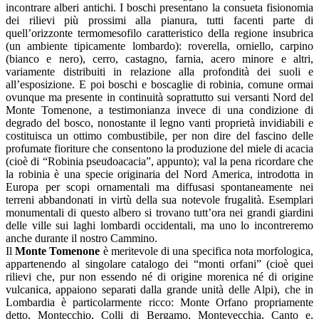
incontrare alberi antichi. I boschi presentano la consueta fisionomia
dei rilievi più prossimi alla pianura, tutti facenti parte di
quell’orizzonte termomesofilo caratteristico della regione insubrica
(un ambiente tipicamente lombardo): roverella, orniello, carpino
(bianco e nero), cerro, castagno, farnia, acero minore e altri,
variamente distribuiti in relazione alla profondità dei suoli e
all’esposizione. E poi boschi e boscaglie di robinia, comune ormai
ovunque ma presente in continuità soprattutto sui versanti Nord del
Monte Tomenone, a testimonianza invece di una condizione di
degrado del bosco, nonostante il legno vanti proprietà invidiabili e
costituisca un ottimo combustibile, per non dire del fascino delle
profumate fioriture che consentono la produzione del miele di acacia
(cioè di “Robinia pseudoacacia”, appunto); val la pena ricordare che
la robinia è una specie originaria del Nord America, introdotta in
Europa per scopi ornamentali ma diffusasi spontaneamente nei
terreni abbandonati in virtù della sua notevole frugalità. Esemplari
monumentali di questo albero si trovano tutt’ora nei grandi giardini
delle ville sui laghi lombardi occidentali, ma uno lo incontreremo
anche durante il nostro Cammino.
Il
Monte Tomenone
è meritevole di una specifica nota morfologica,
appartenendo al singolare catalogo dei “monti orfani” (cioè quei
rilievi che, pur non essendo né di origine morenica né di origine
vulcanica, appaiono separati dalla grande unità delle Alpi), che in
Lombardia è particolarmente ricco: Monte Orfano propriamente
detto, Montecchio, Colli di Bergamo, Montevecchia, Canto e,