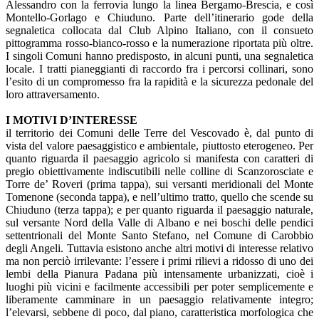
Alessandro con la ferrovia lungo la linea Bergamo-Brescia, e così
Montello-Gorlago e Chiuduno. Parte dell’itinerario gode della
segnaletica collocata dal Club Alpino Italiano, con il consueto
pittogramma rosso-bianco-rosso e la numerazione riportata più oltre.
I singoli Comuni hanno predisposto, in alcuni punti, una segnaletica
locale. I tratti pianeggianti di raccordo fra i percorsi collinari, sono
l’esito di un compromesso fra la rapidità e la sicurezza pedonale del
loro attraversamento.
I MOTIVI D’INTERESSE
il territorio dei Comuni delle Terre del Vescovado è, dal punto di
vista del valore paesaggistico e ambientale, piuttosto eterogeneo. Per
quanto riguarda il paesaggio agricolo si manifesta con caratteri di
pregio obiettivamente indiscutibili nelle colline di Scanzorosciate e
Torre de’ Roveri (prima tappa), sui versanti meridionali del Monte
Tomenone (seconda tappa), e nell’ultimo tratto, quello che scende su
Chiuduno (terza tappa); e per quanto riguarda il paesaggio naturale,
sul versante Nord della Valle di Albano e nei boschi delle pendici
settentrionali del Monte Santo Stefano, nel Comune di Carobbio
degli Angeli. Tuttavia esistono anche altri motivi di interesse relativo
ma non perciò irrilevante: l’essere i primi rilievi a ridosso di uno dei
lembi della Pianura Padana più intensamente urbanizzati, cioè i
luoghi più vicini e facilmente accessibili per poter semplicemente e
liberamente camminare in un paesaggio relativamente integro;
l’elevarsi, sebbene di poco, dal piano, caratteristica morfologica che