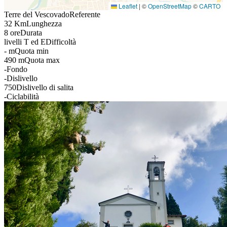
Leaflet
|
©
OpenStreetMap
©
CARTO
Terre del Vescovado
Referente
32 Km
Lunghezza
8 ore
Durata
livelli T ed E
Difficoltà
- m
Quota min
490 m
Quota max
-
Fondo
-
Dislivello
750
Dislivello di salita
-
Ciclabilità