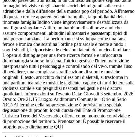
piccolo paese del Sud Italia, in un contesto temporale segnato dalle
immagini televisive degli sbarchi storici dei migranti sulle coste
adriatiche e dalla diffusione della musica pop del periodo. All'interno
di questa cornice apparentemente tranquilla, la quotidianità della
rinomata famiglia Indino viene improvvisamente destabilizzata da
una figura singolare: Attilio, un bambino di soli nove anni che
assume comportamenti, abitudini alimentari e passatempi tipici di
una persona anziana. La performance si sviluppa come una farsa
feroce e ironica che scardina l'ordine patriarcale e mette a nudo i
sogni sbiaditi, le ipocrisie e le delusioni latenti del nucleo familiare.
L'opera si distingue per una forte ricerca formale e un'accurata
drammaturgia sonora: in scena, l'attrice gestisce l'intera narrazione
interpretando tutti i personaggi e controllando dal vivo, tramite l'uso
di pedaliere, una complessa stratificazione di suoni e musiche
originali. Il testo, arricchito da inflessioni dialettali, si trasforma in
una partitura teatrale e musicale tagliente, capace di far riflettere sulla
violenza sottile e sui pregiudizi nascosti nei gesti e nei discorsi
quotidiani. Informazioni sull'evento Data: Giovedì 3 settembre 2026
Orario: Ore 21.15 Luogo: Auditorium Comunale – Orio al Serio
(BG) Al termine della rappresentazione è prevista una speciale
degustazione di prodotti locali curata dall'Ente di Promozione
Turistica Terre del Vescovado, offerta come momento conviviale e
di promozione del territorio. Prenotazioni È possibile riservare il
proprio posto direttamente QUI