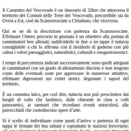
Il Cammino del Vescovado è un itinerario di 32km che attraversa il
territorio dei Comuni delle Terre del Vescovado, percorribile sia da
Ovest a Est, cioè da Scanzorosciate a Chiuduno, che viceversa.
Qui se ne dà la descrizione con partenza da Scanzorosciate.
Effettuare l’intero percorso in giornata è un obiettivo alla portata di
camminatori ben allenati; suddividerlo in due o tre tappe è tuttavia
consigliabile a chi lo affronta con il desiderio di goderne con più
calma i valori paesaggistici, naturalistici, culturali e enogastronomici.
I tempi di percorrenza indicati successivamente sono quelli adeguati
ai camminatori con un grado di allenamento discreto e non tengono
conto delle eventuali soste per apprezzare le numerose attrattive,
effettuare digressioni nei centri storici, degustare i sapori del
territorio.
È un cammino laico, per così dire, tuttavia non può prescindere dai
luoghi di culto che lambisce, dalle chiesette in cima a colli
panoramici, ai santuari che ricordano eventi miracolosi, alle
parrocchiali che custodiscono opere d’arte.
Si è scelto di individuare come punti d’arrivo e partenza di ogni
tappa le fermate dei bus urbani e soprattutto le stazioni ferroviarie;