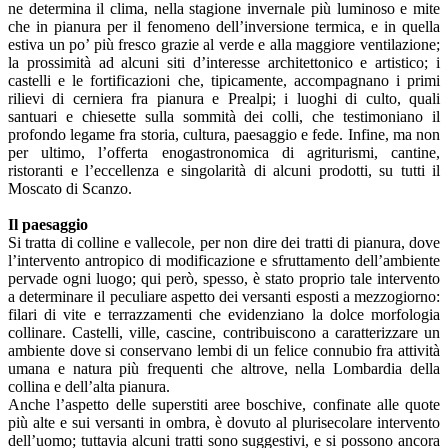
ne determina il clima, nella stagione invernale più luminoso e mite
che in pianura per il fenomeno dell’inversione termica, e in quella
estiva un po’ più fresco grazie al verde e alla maggiore ventilazione;
la prossimità ad alcuni siti d’interesse architettonico e artistico; i
castelli e le fortificazioni che, tipicamente, accompagnano i primi
rilievi di cerniera fra pianura e Prealpi; i luoghi di culto, quali
santuari e chiesette sulla sommità dei colli, che testimoniano il
profondo legame fra storia, cultura, paesaggio e fede. Infine, ma non
per ultimo, l’offerta enogastronomica di agriturismi, cantine,
ristoranti e l’eccellenza e singolarità di alcuni prodotti, su tutti il
Moscato di Scanzo.
Il paesaggio
Si tratta di colline e vallecole, per non dire dei tratti di pianura, dove
l’intervento antropico di modificazione e sfruttamento dell’ambiente
pervade ogni luogo; qui però, spesso, è stato proprio tale intervento
a determinare il peculiare aspetto dei versanti esposti a mezzogiorno:
filari di vite e terrazzamenti che evidenziano la dolce morfologia
collinare. Castelli, ville, cascine, contribuiscono a caratterizzare un
ambiente dove si conservano lembi di un felice connubio fra attività
umana e natura più frequenti che altrove, nella Lombardia della
collina e dell’alta pianura.
Anche l’aspetto delle superstiti aree boschive, confinate alle quote
più alte e sui versanti in ombra, è dovuto al plurisecolare intervento
dell’uomo; tuttavia alcuni tratti sono suggestivi, e si possono ancora