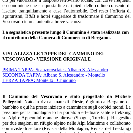
ciò per valorizzare il trasporto ferroviario locale, con corse frequenti
e economiche che su questa linea ai piedi delle colline consente di
lasciare tranquillamente a casa l’automobile. Del resto l’offerta di
agriturismi, B&B e hotel suggerisce di trasformare il Cammino del
Vescovado in una autentica breve vacanza.
La segnaletica presente lungo il Cammino è stata realizzata con
il contributo della Camera di Commercio di Bergamo.
VISUALIZZA LE TAPPE DEL CAMMINO DEL
VESCOVADO - VERSIONE ORIGINALE
PRIMA TAPPA: Scanzorosciate - Albano S. Alessandro
SECONDA TAPPA: Albano S. Alessandro - Montello
TERZA TAPPA: Montello - Chiuduno
Il Cammino del Vescovado è stato progettato da
Michele
Pellegrini
. Nato in riva al mare di Trieste, è giunto a Bergamo da
bambino e qui ha presto iniziato a camminare sugli orobici monti. La
passione per la montagna lo ha portato a effettuare salite e trekking
su Alpi e Appennini e anche altrove (Spagna, Turchia). Ha gestito
per due stagioni un rifugio alpino nelle Alpi Marittime e collaborato
con riviste di settore (Rivista della Montagna, Rivista del Trekking)