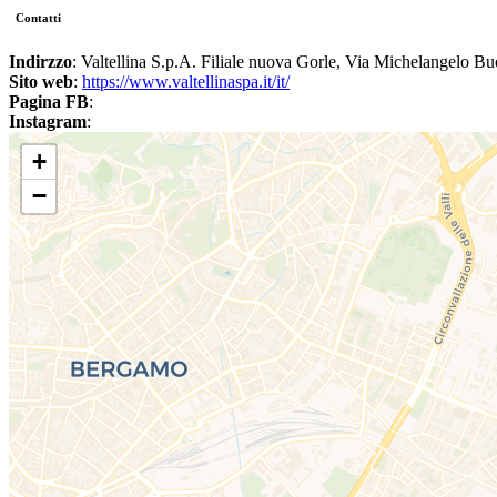
Contatti
Indirzzo
: Valtellina S.p.A. Filiale nuova Gorle, Via Michelangelo Buo
Sito web
:
https://www.valtellinaspa.it/it/
Pagina FB
:
Instagram
:
+
−