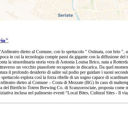
rio"
l'Anfiteatro dietro al Comune, con lo spettacolo " Ostinata, con brio "
ca in cui la tecnologia compie passi da gigante con la diffusione del te
cconta la straordinaria storia vera di Antonia Louisa Brico, nata a Rotter
attraverso un vecchio pianoforte recuperato in discarica. Da quel momento
ura il profondo desiderio di salire sul podio per guidare i suoni secondo
ettacolo esplora così la forza ribelle di un sogno capace di scardinare 
fiteatro dietro al Comune – Costa di Mezzate (BG) In caso di maltempo:
ra del Birrificio Totem Brewing Co. di Scanzorosciate, proposta come mo
iziativa inclusa nel palinsesto eventi “Local Bites, Cultural Sites - Il 