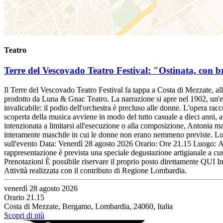
Teatro
Terre del Vescovado Teatro Festival: "Ostinata, con b
Il Terre del Vescovado Teatro Festival fa tappa a Costa di Mezzate, al
prodotto da Luna & Gnac Teatro. La narrazione si apre nel 1902, un'epo
invalicabile: il podio dell'orchestra è precluso alle donne. L'opera ra
scoperta della musica avviene in modo del tutto casuale a dieci anni, 
intenzionata a limitarsi all'esecuzione o alla composizione, Antonia mat
interamente maschile in cui le donne non erano nemmeno previste. Lo sp
sull'evento Data: Venerdì 28 agosto 2026 Orario: Ore 21.15 Luogo: An
rappresentazione è prevista una speciale degustazione artigianale a cu
Prenotazioni È possibile riservare il proprio posto direttamente QUI In
Attività realizzata con il contributo di Regione Lombardia.
venerdì 28 agosto 2026
Orario 21.15
Costa di Mezzate, Bergamo, Lombardia, 24060, Italia
Scopri di più