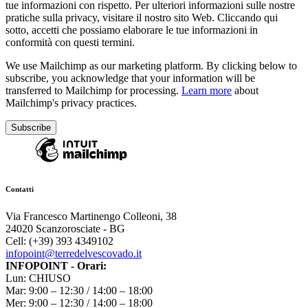
tue informazioni con rispetto. Per ulteriori informazioni sulle nostre
pratiche sulla privacy, visitare il nostro sito Web. Cliccando qui
sotto, accetti che possiamo elaborare le tue informazioni in
conformità con questi termini.
We use Mailchimp as our marketing platform. By clicking below to
subscribe, you acknowledge that your information will be
transferred to Mailchimp for processing.
Learn more
about
Mailchimp's privacy practices.
Contatti
Via Francesco Martinengo Colleoni, 38
24020 Scanzorosciate - BG
Cell: (+39) 393 4349102
infopoint@terredelvescovado.it
INFOPOINT - Orari:
Lun: CHIUSO
Mar: 9:00 – 12:30 / 14:00 – 18:00
Mer: 9:00 – 12:30 / 14:00 – 18:00