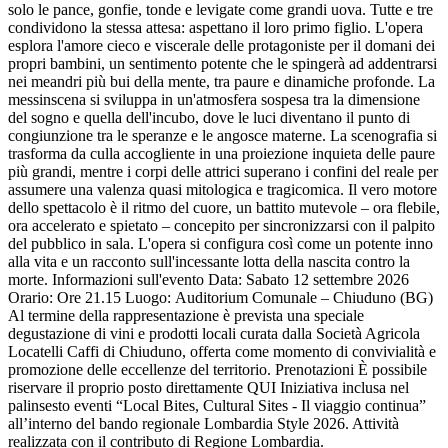
solo le pance, gonfie, tonde e levigate come grandi uova. Tutte e tre
condividono la stessa attesa: aspettano il loro primo figlio. L'opera
esplora l'amore cieco e viscerale delle protagoniste per il domani dei
propri bambini, un sentimento potente che le spingerà ad addentrarsi
nei meandri più bui della mente, tra paure e dinamiche profonde. La
messinscena si sviluppa in un'atmosfera sospesa tra la dimensione
del sogno e quella dell'incubo, dove le luci diventano il punto di
congiunzione tra le speranze e le angosce materne. La scenografia si
trasforma da culla accogliente in una proiezione inquieta delle paure
più grandi, mentre i corpi delle attrici superano i confini del reale per
assumere una valenza quasi mitologica e tragicomica. Il vero motore
dello spettacolo è il ritmo del cuore, un battito mutevole – ora flebile,
ora accelerato e spietato – concepito per sincronizzarsi con il palpito
del pubblico in sala. L'opera si configura così come un potente inno
alla vita e un racconto sull'incessante lotta della nascita contro la
morte. Informazioni sull'evento Data: Sabato 12 settembre 2026
Orario: Ore 21.15 Luogo: Auditorium Comunale – Chiuduno (BG)
Al termine della rappresentazione è prevista una speciale
degustazione di vini e prodotti locali curata dalla Società Agricola
Locatelli Caffi di Chiuduno, offerta come momento di convivialità e
promozione delle eccellenze del territorio. Prenotazioni È possibile
riservare il proprio posto direttamente QUI Iniziativa inclusa nel
palinsesto eventi “Local Bites, Cultural Sites - Il viaggio continua”
all’interno del bando regionale Lombardia Style 2026. Attività
realizzata con il contributo di Regione Lombardia.