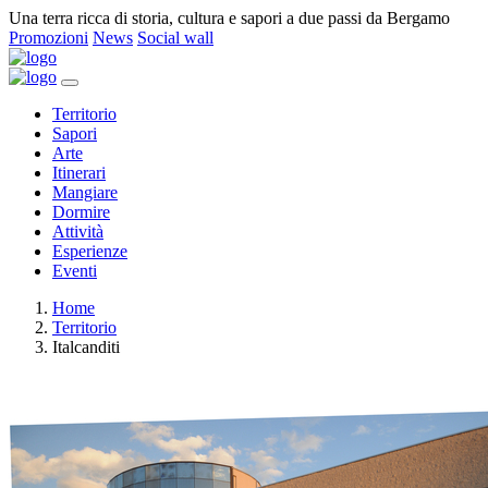
Una terra ricca di storia, cultura e sapori a due passi da Bergamo
Promozioni
News
Social wall
Territorio
Sapori
Arte
Itinerari
Mangiare
Dormire
Attività
Esperienze
Eventi
Home
Territorio
Italcanditi