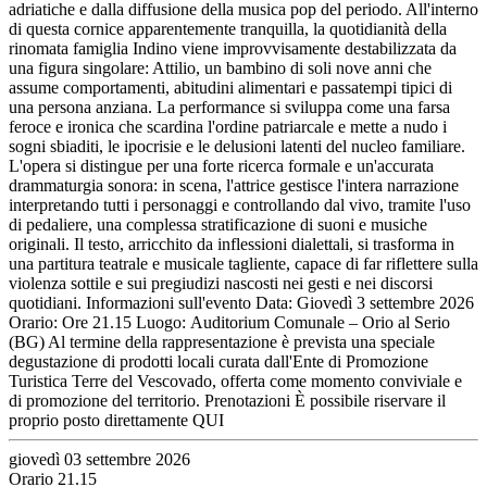
adriatiche e dalla diffusione della musica pop del periodo. All'interno
di questa cornice apparentemente tranquilla, la quotidianità della
rinomata famiglia Indino viene improvvisamente destabilizzata da
una figura singolare: Attilio, un bambino di soli nove anni che
assume comportamenti, abitudini alimentari e passatempi tipici di
una persona anziana. La performance si sviluppa come una farsa
feroce e ironica che scardina l'ordine patriarcale e mette a nudo i
sogni sbiaditi, le ipocrisie e le delusioni latenti del nucleo familiare.
L'opera si distingue per una forte ricerca formale e un'accurata
drammaturgia sonora: in scena, l'attrice gestisce l'intera narrazione
interpretando tutti i personaggi e controllando dal vivo, tramite l'uso
di pedaliere, una complessa stratificazione di suoni e musiche
originali. Il testo, arricchito da inflessioni dialettali, si trasforma in
una partitura teatrale e musicale tagliente, capace di far riflettere sulla
violenza sottile e sui pregiudizi nascosti nei gesti e nei discorsi
quotidiani. Informazioni sull'evento Data: Giovedì 3 settembre 2026
Orario: Ore 21.15 Luogo: Auditorium Comunale – Orio al Serio
(BG) Al termine della rappresentazione è prevista una speciale
degustazione di prodotti locali curata dall'Ente di Promozione
Turistica Terre del Vescovado, offerta come momento conviviale e
di promozione del territorio. Prenotazioni È possibile riservare il
proprio posto direttamente QUI
giovedì 03 settembre 2026
Orario 21.15