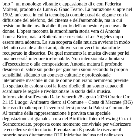
brio ", un monologo vibrante e appassionato di e con Federica
Molteni, prodotto da Luna & Gnac Teatro. La narrazione si apre nel
1902, un'epoca in cui la tecnologia compie passi da gigante con la
diffusione del telefono, del cinema e dell'automobile, ma in cui
resiste un limite invalicabile: il podio dell'orchestra è precluso alle
donne. L'opera racconta la straordinaria storia vera di Antonia
Louisa Brico, nata a Rotterdam e cresciuta a Los Angeles dopo
essere stata adottata. La sua scoperta della musica avviene in modo
del tutto casuale a dieci anni, attraverso un vecchio pianoforte
recuperato in discarica. Da quel momento la musica diventa per lei
una necessità interiore irrefrenabile. Non intenzionata a limitarsi
all'esecuzione o alla composizione, Antonia matura il profondo
desiderio di salire sul podio per guidare i suoni secondo la propria
sensibilità, sfidando un contesto culturale e professionale
interamente maschile in cui le donne non erano nemmeno previste.
Lo spettacolo esplora così la forza ribelle di un sogno capace di
scardinare le regole e rivoluzionare la storia della musica.
Informazioni sull'evento Data: Venerdì 28 agosto 2026 Orario: Ore
21.15 Luogo: Anfiteatro dietro al Comune – Costa di Mezzate (BG)
In caso di maltempo: L'evento si terrà presso la Palestra Comunale.
Al termine della rappresentazione è prevista una speciale
degustazione artigianale a cura del Birrificio Totem Brewing Co. di
Scanzorosciate, proposta come momento conviviale per valorizzare
le eccellenze del territorio. Prenotazioni È possibile riservare il
proprio posto direttamente QUI Iniziativa inclusa nel palinsesto