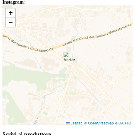
Instagram
:
+
−
Leaflet
|
©
OpenStreetMap
©
CARTO
Scrivi al produttore