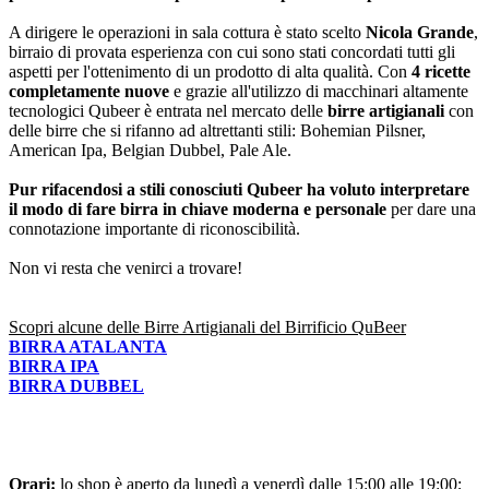
A dirigere le operazioni in sala cottura è stato scelto
Nicola Grande
,
birraio di provata esperienza con cui sono stati concordati tutti gli
aspetti per l'ottenimento di un prodotto di alta qualità. Con
4 ricette
completamente nuove
e grazie all'utilizzo di macchinari altamente
tecnologici Qubeer è entrata nel mercato delle
birre artigianali
con
delle birre che si rifanno ad altrettanti stili: Bohemian Pilsner,
American Ipa, Belgian Dubbel, Pale Ale.
Pur rifacendosi a
stili conosciuti Qubeer ha voluto interpretare
il modo di fare birra in chiave moderna e personale
per dare una
connotazione importante di riconoscibilità.
Non vi resta che venirci a trovare!
Scopri alcune delle Birre Artigianali del Birrificio QuBeer
BIRRA ATALANTA
BIRRA IPA
BIRRA DUBBEL
Orari:
lo shop è aperto da lunedì a venerdì dalle 15:00 alle 19:00;