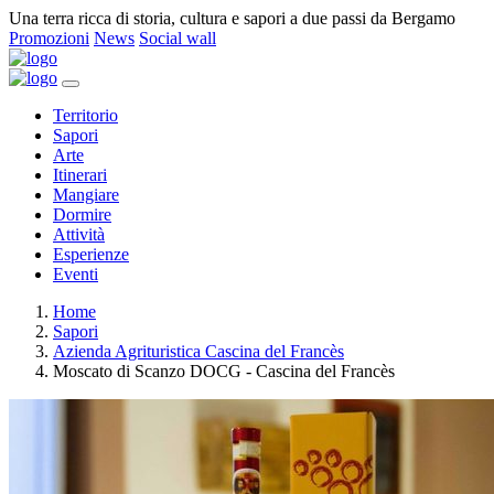
Una terra ricca di storia, cultura e sapori a due passi da Bergamo
Promozioni
News
Social wall
Territorio
Sapori
Arte
Itinerari
Mangiare
Dormire
Attività
Esperienze
Eventi
Home
Sapori
Azienda Agrituristica Cascina del Francès
Moscato di Scanzo DOCG - Cascina del Francès