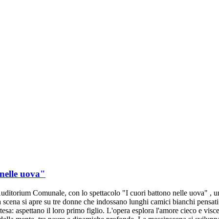
 nelle uova"
Auditorium Comunale, con lo spettacolo "I cuori battono nelle uova" , u
a si apre su tre donne che indossano lunghi camici bianchi pensati pe
esa: aspettano il loro primo figlio. L'opera esplora l'amore cieco e visc