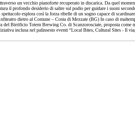
attraverso un vecchio pianoforte recuperato in discarica. Da quel momento
ura il profondo desiderio di salire sul podio per guidare i suoni secondo
ettacolo esplora così la forza ribelle di un sogno capace di scardinare 
fiteatro dietro al Comune – Costa di Mezzate (BG) In caso di maltempo:
ra del Birrificio Totem Brewing Co. di Scanzorosciate, proposta come mo
iziativa inclusa nel palinsesto eventi “Local Bites, Cultural Sites - Il 