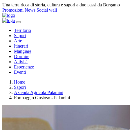
Una terra ricca di storia, cultura e sapori a due passi da Bergamo
Promozioni
News
Social wall
Territorio
Sapori
Arte
Itinerari
Mangiare
Dormire
Attività
Esperienze
Eventi
Home
Sapori
Azienda Agricola Palamini
Formaggio Gustoso - Palamini