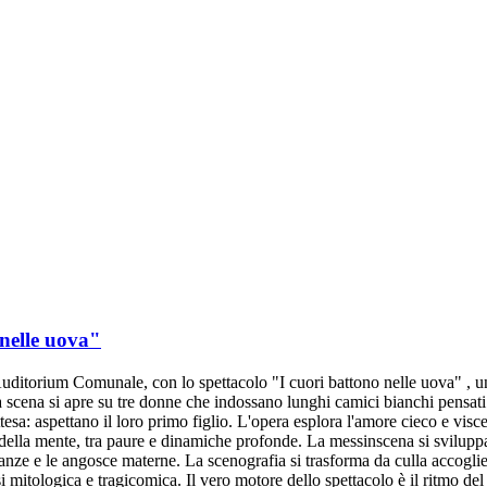
 nelle uova"
Auditorium Comunale, con lo spettacolo "I cuori battono nelle uova" , u
a si apre su tre donne che indossano lunghi camici bianchi pensati pe
esa: aspettano il loro primo figlio. L'opera esplora l'amore cieco e visc
 della mente, tra paure e dinamiche profonde. La messinscena si svilupp
ranze e le angosce materne. La scenografia si trasforma da culla accoglie
i mitologica e tragicomica. Il vero motore dello spettacolo è il ritmo del 