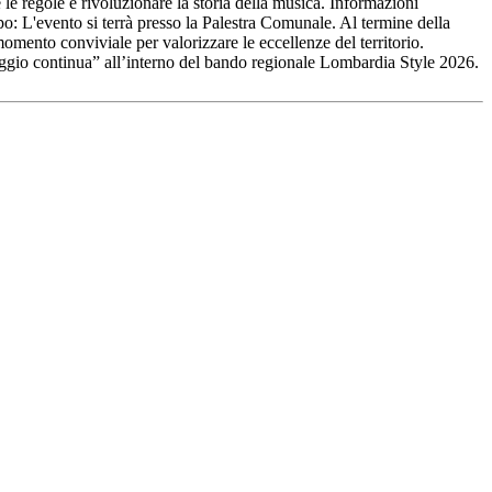
le regole e rivoluzionare la storia della musica. Informazioni
 L'evento si terrà presso la Palestra Comunale. Al termine della
mento conviviale per valorizzare le eccellenze del territorio.
viaggio continua” all’interno del bando regionale Lombardia Style 2026.