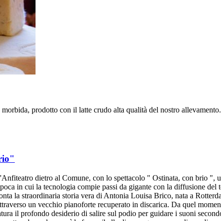
bida, prodotto con il latte crudo alta qualità del nostro allevamento. Ha
rio"
l'Anfiteatro dietro al Comune, con lo spettacolo " Ostinata, con brio "
ca in cui la tecnologia compie passi da gigante con la diffusione del te
cconta la straordinaria storia vera di Antonia Louisa Brico, nata a Rotter
attraverso un vecchio pianoforte recuperato in discarica. Da quel momento
ura il profondo desiderio di salire sul podio per guidare i suoni secondo