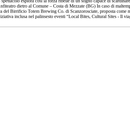
ettacolo esplora così la forza ribelle di un sogno capace di scardinare 
fiteatro dietro al Comune – Costa di Mezzate (BG) In caso di maltempo:
ra del Birrificio Totem Brewing Co. di Scanzorosciate, proposta come mo
iziativa inclusa nel palinsesto eventi “Local Bites, Cultural Sites - Il 