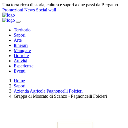
Una terra ricca di storia, cultura e sapori a due passi da Bergamo
Promozioni
News
Social wall
Territorio
Sapori
Arte
Itinerari
Mangiare
Dormire
Attività
Esperienze
Eventi
Home
Sapori
Azienda Agricola Pagnoncelli Folcieri
Grappa di Moscato di Scanzo - Pagnoncelli Folcieri