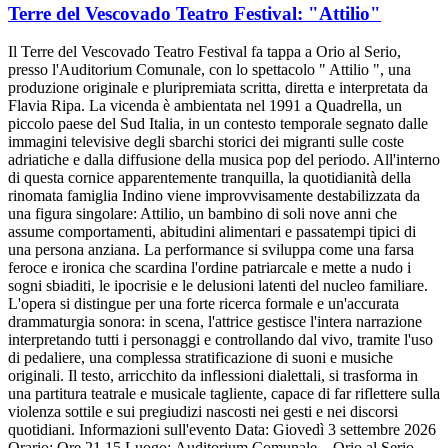
Terre del Vescovado Teatro Festival: "Attilio"
Il Terre del Vescovado Teatro Festival fa tappa a Orio al Serio,
presso l'Auditorium Comunale, con lo spettacolo " Attilio ", una
produzione originale e pluripremiata scritta, diretta e interpretata da
Flavia Ripa. La vicenda è ambientata nel 1991 a Quadrella, un
piccolo paese del Sud Italia, in un contesto temporale segnato dalle
immagini televisive degli sbarchi storici dei migranti sulle coste
adriatiche e dalla diffusione della musica pop del periodo. All'interno
di questa cornice apparentemente tranquilla, la quotidianità della
rinomata famiglia Indino viene improvvisamente destabilizzata da
una figura singolare: Attilio, un bambino di soli nove anni che
assume comportamenti, abitudini alimentari e passatempi tipici di
una persona anziana. La performance si sviluppa come una farsa
feroce e ironica che scardina l'ordine patriarcale e mette a nudo i
sogni sbiaditi, le ipocrisie e le delusioni latenti del nucleo familiare.
L'opera si distingue per una forte ricerca formale e un'accurata
drammaturgia sonora: in scena, l'attrice gestisce l'intera narrazione
interpretando tutti i personaggi e controllando dal vivo, tramite l'uso
di pedaliere, una complessa stratificazione di suoni e musiche
originali. Il testo, arricchito da inflessioni dialettali, si trasforma in
una partitura teatrale e musicale tagliente, capace di far riflettere sulla
violenza sottile e sui pregiudizi nascosti nei gesti e nei discorsi
quotidiani. Informazioni sull'evento Data: Giovedì 3 settembre 2026
Orario: Ore 21.15 Luogo: Auditorium Comunale – Orio al Serio