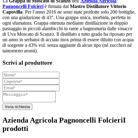
La
Grappa di Moscato di Scanzo
dell’
Azienda Agricola
Pagnoncelli Folcieri
è firmata dal
Mastro Distillatore Vittorio
Capovilla
. Per l’anno 2016 ne sono state prodotte solo 200 bottiglie,
con una gradazione di 43°. Una grappa unica, morbida, perfetta in
ogni sfumatura. Grappa ottenuta mediante distillazione in doppio
passaggio in piccoli alambicchi in rame a bagnomaria dalle vinacce
di Uva Moscato di Scanzo. Il distillato a tutto grado ha riposato per
un anno in serbatoi di acciaio inox prima di essere diluito con acqua
di sorgente a 43% vol. senza aggiunte di alcun tipo (né zuccheri né
tantomeno aromi).
Scrivi al produttore
Invia richiesta
Azienda Agricola Pagnoncelli Folcieri
I
prodotti