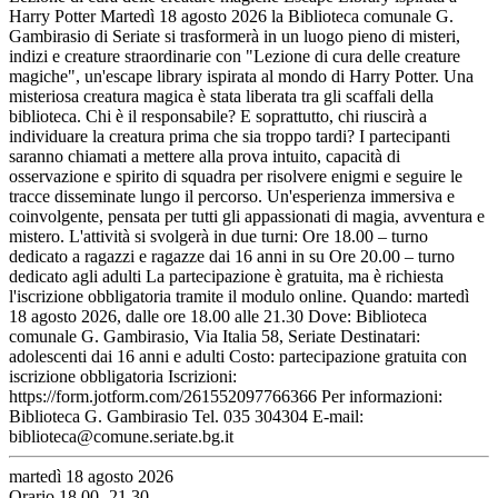
Harry Potter Martedì 18 agosto 2026 la Biblioteca comunale G.
Gambirasio di Seriate si trasformerà in un luogo pieno di misteri,
indizi e creature straordinarie con "Lezione di cura delle creature
magiche", un'escape library ispirata al mondo di Harry Potter. Una
misteriosa creatura magica è stata liberata tra gli scaffali della
biblioteca. Chi è il responsabile? E soprattutto, chi riuscirà a
individuare la creatura prima che sia troppo tardi? I partecipanti
saranno chiamati a mettere alla prova intuito, capacità di
osservazione e spirito di squadra per risolvere enigmi e seguire le
tracce disseminate lungo il percorso. Un'esperienza immersiva e
coinvolgente, pensata per tutti gli appassionati di magia, avventura e
mistero. L'attività si svolgerà in due turni: Ore 18.00 – turno
dedicato a ragazzi e ragazze dai 16 anni in su Ore 20.00 – turno
dedicato agli adulti La partecipazione è gratuita, ma è richiesta
l'iscrizione obbligatoria tramite il modulo online. Quando: martedì
18 agosto 2026, dalle ore 18.00 alle 21.30 Dove: Biblioteca
comunale G. Gambirasio, Via Italia 58, Seriate Destinatari:
adolescenti dai 16 anni e adulti Costo: partecipazione gratuita con
iscrizione obbligatoria Iscrizioni:
https://form.jotform.com/261552097766366 Per informazioni:
Biblioteca G. Gambirasio Tel. 035 304304 E-mail:
biblioteca@comune.seriate.bg.it
martedì 18 agosto 2026
Orario 18.00- 21.30