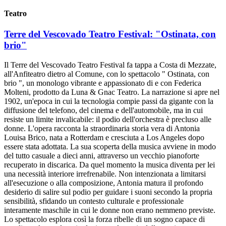
Teatro
Terre del Vescovado Teatro Festival: "Ostinata, con
brio"
Il Terre del Vescovado Teatro Festival fa tappa a Costa di Mezzate,
all'Anfiteatro dietro al Comune, con lo spettacolo " Ostinata, con
brio ", un monologo vibrante e appassionato di e con Federica
Molteni, prodotto da Luna & Gnac Teatro. La narrazione si apre nel
1902, un'epoca in cui la tecnologia compie passi da gigante con la
diffusione del telefono, del cinema e dell'automobile, ma in cui
resiste un limite invalicabile: il podio dell'orchestra è precluso alle
donne. L'opera racconta la straordinaria storia vera di Antonia
Louisa Brico, nata a Rotterdam e cresciuta a Los Angeles dopo
essere stata adottata. La sua scoperta della musica avviene in modo
del tutto casuale a dieci anni, attraverso un vecchio pianoforte
recuperato in discarica. Da quel momento la musica diventa per lei
una necessità interiore irrefrenabile. Non intenzionata a limitarsi
all'esecuzione o alla composizione, Antonia matura il profondo
desiderio di salire sul podio per guidare i suoni secondo la propria
sensibilità, sfidando un contesto culturale e professionale
interamente maschile in cui le donne non erano nemmeno previste.
Lo spettacolo esplora così la forza ribelle di un sogno capace di