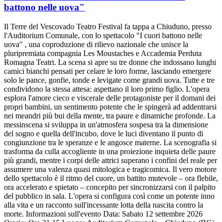
battono nelle uova"
Il Terre del Vescovado Teatro Festival fa tappa a Chiuduno, presso
l'Auditorium Comunale, con lo spettacolo "I cuori battono nelle
uova" , una coproduzione di rilievo nazionale che unisce la
pluripremiata compagnia Les Moustaches e Accademia Perduta
Romagna Teatri. La scena si apre su tre donne che indossano lunghi
camici bianchi pensati per celare le loro forme, lasciando emergere
solo le pance, gonfie, tonde e levigate come grandi uova. Tutte e tre
condividono la stessa attesa: aspettano il loro primo figlio. L'opera
esplora l'amore cieco e viscerale delle protagoniste per il domani dei
propri bambini, un sentimento potente che le spingerà ad addentrarsi
nei meandri più bui della mente, tra paure e dinamiche profonde. La
messinscena si sviluppa in un'atmosfera sospesa tra la dimensione
del sogno e quella dell'incubo, dove le luci diventano il punto di
congiunzione tra le speranze e le angosce materne. La scenografia si
trasforma da culla accogliente in una proiezione inquieta delle paure
più grandi, mentre i corpi delle attrici superano i confini del reale per
assumere una valenza quasi mitologica e tragicomica. Il vero motore
dello spettacolo è il ritmo del cuore, un battito mutevole – ora flebile,
ora accelerato e spietato – concepito per sincronizzarsi con il palpito
del pubblico in sala. L'opera si configura così come un potente inno
alla vita e un racconto sull'incessante lotta della nascita contro la
morte. Informazioni sull'evento Data: Sabato 12 settembre 2026