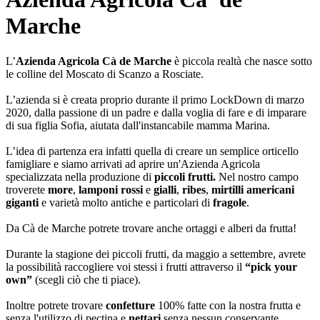
Marche
L’
Azienda Agricola Cà de Marche
è piccola realtà che nasce sotto
le colline del Moscato di Scanzo a Rosciate.
L’azienda si è creata proprio durante il primo LockDown di marzo
2020, dalla passione di un padre e dalla voglia di fare e di imparare
di sua figlia Sofia, aiutata dall'instancabile mamma Marina.
L’idea di partenza era infatti quella di creare un semplice orticello
famigliare e siamo arrivati ad aprire un'Azienda Agricola
specializzata nella produzione di
piccoli frutti.
Nel nostro campo
troverete
more
,
lamponi rossi
e
gialli
,
ribes
,
mirtilli americani
giganti
e varietà molto antiche e particolari di
fragole
.
Da Cà de Marche potrete trovare anche ortaggi e alberi da frutta!
Durante la stagione dei piccoli frutti, da maggio a settembre, avrete
la possibilità raccogliere voi stessi i frutti attraverso il
“pick your
own”
(scegli ciò che ti piace).
Inoltre potrete trovare
confettur
e
100% fatte con la nostra frutta e
senza l'utilizzo di pectina e
nettari
senza nessun conservante.