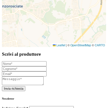
Leaflet
|
©
OpenStreetMap
©
CARTO
Scrivi al produttore
Invia richiesta
Newsletter