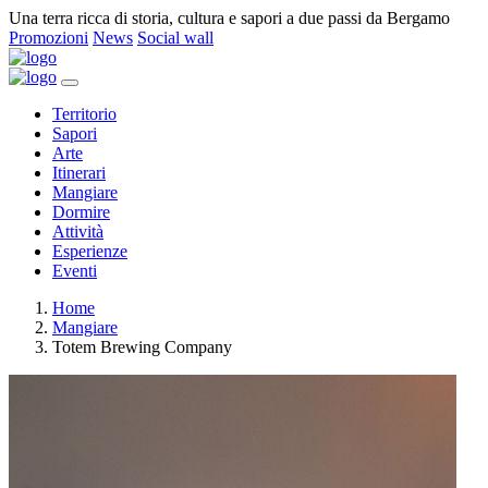
Una terra ricca di storia, cultura e sapori a due passi da Bergamo
Promozioni
News
Social wall
Territorio
Sapori
Arte
Itinerari
Mangiare
Dormire
Attività
Esperienze
Eventi
Home
Mangiare
Totem Brewing Company