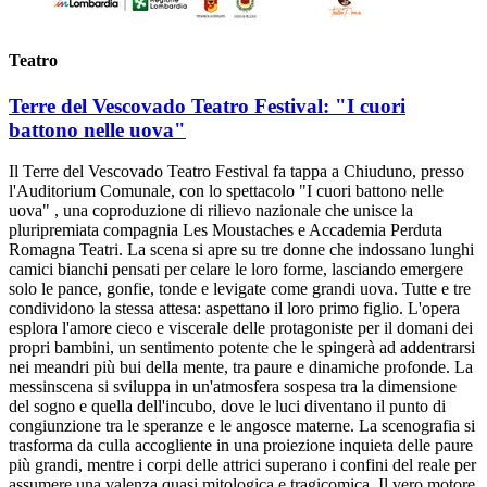
Teatro
Terre del Vescovado Teatro Festival: "I cuori
battono nelle uova"
Il Terre del Vescovado Teatro Festival fa tappa a Chiuduno, presso
l'Auditorium Comunale, con lo spettacolo "I cuori battono nelle
uova" , una coproduzione di rilievo nazionale che unisce la
pluripremiata compagnia Les Moustaches e Accademia Perduta
Romagna Teatri. La scena si apre su tre donne che indossano lunghi
camici bianchi pensati per celare le loro forme, lasciando emergere
solo le pance, gonfie, tonde e levigate come grandi uova. Tutte e tre
condividono la stessa attesa: aspettano il loro primo figlio. L'opera
esplora l'amore cieco e viscerale delle protagoniste per il domani dei
propri bambini, un sentimento potente che le spingerà ad addentrarsi
nei meandri più bui della mente, tra paure e dinamiche profonde. La
messinscena si sviluppa in un'atmosfera sospesa tra la dimensione
del sogno e quella dell'incubo, dove le luci diventano il punto di
congiunzione tra le speranze e le angosce materne. La scenografia si
trasforma da culla accogliente in una proiezione inquieta delle paure
più grandi, mentre i corpi delle attrici superano i confini del reale per
assumere una valenza quasi mitologica e tragicomica. Il vero motore