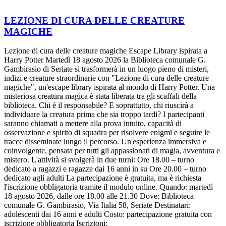
LEZIONE DI CURA DELLE CREATURE
MAGICHE
Lezione di cura delle creature magiche Escape Library ispirata a
Harry Potter Martedì 18 agosto 2026 la Biblioteca comunale G.
Gambirasio di Seriate si trasformerà in un luogo pieno di misteri,
indizi e creature straordinarie con "Lezione di cura delle creature
magiche", un'escape library ispirata al mondo di Harry Potter. Una
misteriosa creatura magica è stata liberata tra gli scaffali della
biblioteca. Chi è il responsabile? E soprattutto, chi riuscirà a
individuare la creatura prima che sia troppo tardi? I partecipanti
saranno chiamati a mettere alla prova intuito, capacità di
osservazione e spirito di squadra per risolvere enigmi e seguire le
tracce disseminate lungo il percorso. Un'esperienza immersiva e
coinvolgente, pensata per tutti gli appassionati di magia, avventura e
mistero. L'attività si svolgerà in due turni: Ore 18.00 – turno
dedicato a ragazzi e ragazze dai 16 anni in su Ore 20.00 – turno
dedicato agli adulti La partecipazione è gratuita, ma è richiesta
l'iscrizione obbligatoria tramite il modulo online. Quando: martedì
18 agosto 2026, dalle ore 18.00 alle 21.30 Dove: Biblioteca
comunale G. Gambirasio, Via Italia 58, Seriate Destinatari:
adolescenti dai 16 anni e adulti Costo: partecipazione gratuita con
iscrizione obbligatoria Iscrizioni: