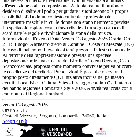
una necessità interiore irrefrenabile. Non intenzionata a limitarsi
all'esecuzione o alla composizione, Antonia matura il profondo
desiderio di salire sul podio per guidare i suoni secondo la propria
sensibilità, sfidando un contesto culturale e professionale
interamente maschile in cui le donne non erano nemmeno previste.
Lo spettacolo esplora così la forza ribelle di un sogno capace di
scardinare le regole e rivoluzionare la storia della musica.
Informazioni sull'evento Data: Venerdì 28 agosto 2026 Orario: Ore
21.15 Luogo: Anfiteatro dietro al Comune – Costa di Mezzate (BG)
In caso di maltempo: L'evento si terrà presso la Palestra Comunale.
Al termine della rappresentazione è prevista una speciale
degustazione artigianale a cura del Birrificio Totem Brewing Co. di
Scanzorosciate, proposta come momento conviviale per valorizzare
le eccellenze del territorio. Prenotazioni È possibile riservare il
proprio posto direttamente QUI Iniziativa inclusa nel palinsesto
eventi “Local Bites, Cultural Sites - Il viaggio continua” all’interno
del bando regionale Lombardia Style 2026. Attività realizzata con il
contributo di Regione Lombardia.
venerdì 28 agosto 2026
Orario 21.15
Costa di Mezzate, Bergamo, Lombardia, 24060, Italia
Scopri di più