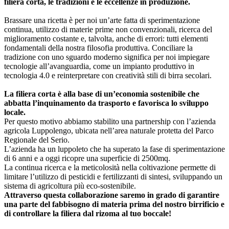
filiera corta, le tradizioni e le eccellenze in produzione.
Brassare una ricetta è per noi un’arte fatta di sperimentazione
continua,
utilizzo di materie prime non convenzionali, ricerca del
miglioramento costante e, talvolta, anche di errori: tutti elementi
fondamentali della nostra filosofia produttiva. Conciliare la
tradizione con uno sguardo moderno significa per noi impiegare
tecnologie all’avanguardia, come un impianto produttivo in
tecnologia 4.0 e reinterpretare con creatività stili di birra secolari.
La filiera corta è alla base di un’economia sostenibile che
abbatta l’inquinamento da trasporto e favorisca lo sviluppo
locale.
Per questo motivo abbiamo stabilito una partnership con l’azienda
agricola Luppolengo, ubicata nell’area naturale protetta del Parco
Regionale del Serio.
L’azienda ha un luppoleto che ha superato la fase di sperimentazione
di 6 anni e a oggi ricopre una superficie di 2500mq.
La continua ricerca e la meticolosità nella coltivazione permette di
limitare l’utilizzo di pesticidi e fertilizzanti di sintesi, sviluppando un
sistema di agricoltura più eco-sostenibile.
Attraverso questa collaborazione saremo in grado di garantire
una parte del fabbisogno di materia prima del nostro birrificio e
di controllare la filiera dal rizoma al tuo boccale!