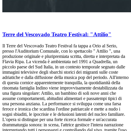
Terre del Vescovado Teatro Festival: "Attilio"
Il Terre del Vescovado Teatro Festival fa tappa a Orio al Serio,
presso l'Auditorium Comunale, con lo spettacolo " Attilio ", una
produzione originale e pluripremiata scritta, diretta e interpretata da
Flavia Ripa. La vicenda è ambientata nel 1991 a Quadrella, un
piccolo paese del Sud Italia, in un contesto temporale segnato dalle
immagini televisive degli sbarchi storici dei migranti sulle coste
adriatiche e dalla diffusione della musica pop del periodo. All'interno
di questa cornice apparentemente tranquilla, la quotidianità della
rinomata famiglia Indino viene improvvisamente destabilizzata da
una figura singolare: Attilio, un bambino di soli nove anni che
assume comportamenti, abitudini alimentari e passatempi tipici di
una persona anziana. La performance si sviluppa come una farsa
feroce e ironica che scardina l'ordine patriarcale e mette a nudo i
sogni sbiaditi, le ipocrisie e le delusioni latenti del nucleo familiare.
L'opera si distingue per una forte ricerca formale e un'accurata
drammaturgia sonora: in scena, l'attrice gestisce l'intera narrazione
interpretando tutti i personaggi e controllando dal vivo, tramite l'uso