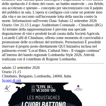
dello spettacolo è il ritmo del cuore, un battito mutevole – ora flebile,
ora accelerato e spietato – concepito per sincronizzarsi con il palpito
del pubblico in sala. L'opera si configura così come un potente inno
alla vita e un racconto sull'incessante lotta della nascita contro la
morte. Informazioni sull'evento Data: Sabato 12 settembre 2026
Orario: Ore 21.15 Luogo: Auditorium Comunale – Chiuduno (BG)
Al termine della rappresentazione è prevista una speciale
degustazione di vini e prodotti locali curata dalla Società Agricola
Locatelli Caffi di Chiuduno, offerta come momento di convivialità e
promozione delle eccellenze del territorio. Prenotazioni È possibile
riservare il proprio posto direttamente QUI Iniziativa inclusa nel
palinsesto eventi “Local Bites, Cultural Sites - Il viaggio continua”
all’interno del bando regionale Lombardia Style 2026. Attività
realizzata con il contributo di Regione Lombardia.
sabato 12 settembre 2026
Orario 21.15
Chiuduno, Bergamo, Lombardia, 24060, Italia
Scopri di più