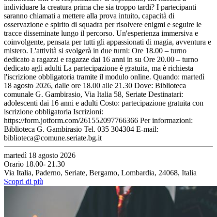
individuare la creatura prima che sia troppo tardi? I partecipanti
saranno chiamati a mettere alla prova intuito, capacità di
osservazione e spirito di squadra per risolvere enigmi e seguire le
tracce disseminate lungo il percorso. Un'esperienza immersiva e
coinvolgente, pensata per tutti gli appassionati di magia, avventura e
mistero. L'attività si svolgerà in due turni: Ore 18.00 – turno
dedicato a ragazzi e ragazze dai 16 anni in su Ore 20.00 – turno
dedicato agli adulti La partecipazione è gratuita, ma è richiesta
l'iscrizione obbligatoria tramite il modulo online. Quando: martedì
18 agosto 2026, dalle ore 18.00 alle 21.30 Dove: Biblioteca
comunale G. Gambirasio, Via Italia 58, Seriate Destinatari:
adolescenti dai 16 anni e adulti Costo: partecipazione gratuita con
iscrizione obbligatoria Iscrizioni:
https://form.jotform.com/261552097766366 Per informazioni:
Biblioteca G. Gambirasio Tel. 035 304304 E-mail:
biblioteca@comune.seriate.bg.it
martedì 18 agosto 2026
Orario 18.00- 21.30
Via Italia, Paderno, Seriate, Bergamo, Lombardia, 24068, Italia
Scopri di più