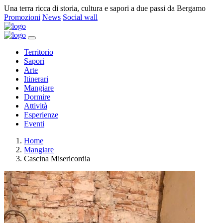
Una terra ricca di storia, cultura e sapori a due passi da Bergamo
Promozioni
News
Social wall
Territorio
Sapori
Arte
Itinerari
Mangiare
Dormire
Attività
Esperienze
Eventi
Home
Mangiare
Cascina Misericordia