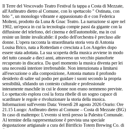
Il Terre del Vescovado Teatro Festival fa tappa a Costa di Mezzate,
all'Anfiteatro dietro al Comune, con lo spettacolo " Ostinata, con
brio ", un monologo vibrante e appassionato di e con Federica
Molteni, prodotto da Luna & Gnac Teatro. La narrazione si apre nel
1902, un'epoca in cui la tecnologia compie passi da gigante con la
diffusione del telefono, del cinema e dell'automobile, ma in cui
resiste un limite invalicabile: il podio dell'orchestra è precluso alle
donne. L'opera racconta la straordinaria storia vera di Antonia
Louisa Brico, nata a Rotterdam e cresciuta a Los Angeles dopo
essere stata adottata. La sua scoperta della musica avviene in modo
del tutto casuale a dieci anni, attraverso un vecchio pianoforte
recuperato in discarica. Da quel momento la musica diventa per lei
una necessità interiore irrefrenabile. Non intenzionata a limitarsi
all'esecuzione o alla composizione, Antonia matura il profondo
desiderio di salire sul podio per guidare i suoni secondo la propria
sensibilità, sfidando un contesto culturale e professionale
interamente maschile in cui le donne non erano nemmeno previste.
Lo spettacolo esplora così la forza ribelle di un sogno capace di
scardinare le regole e rivoluzionare la storia della musica.
Informazioni sull'evento Data: Venerdì 28 agosto 2026 Orario: Ore
21.15 Luogo: Anfiteatro dietro al Comune – Costa di Mezzate (BG)
In caso di maltempo: L'evento si terrà presso la Palestra Comunale.
Al termine della rappresentazione è prevista una speciale
degustazione artigianale a cura del Birrificio Totem Brewing Co. di