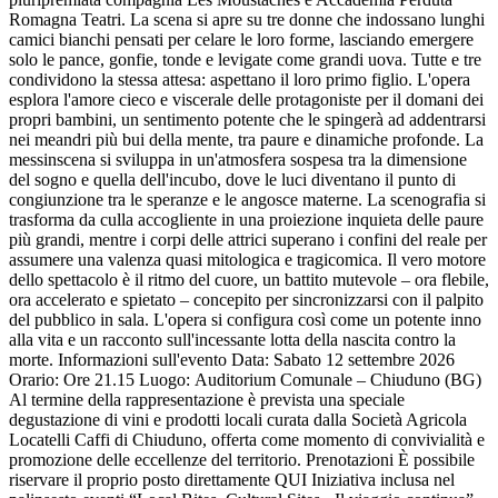
Romagna Teatri. La scena si apre su tre donne che indossano lunghi
camici bianchi pensati per celare le loro forme, lasciando emergere
solo le pance, gonfie, tonde e levigate come grandi uova. Tutte e tre
condividono la stessa attesa: aspettano il loro primo figlio. L'opera
esplora l'amore cieco e viscerale delle protagoniste per il domani dei
propri bambini, un sentimento potente che le spingerà ad addentrarsi
nei meandri più bui della mente, tra paure e dinamiche profonde. La
messinscena si sviluppa in un'atmosfera sospesa tra la dimensione
del sogno e quella dell'incubo, dove le luci diventano il punto di
congiunzione tra le speranze e le angosce materne. La scenografia si
trasforma da culla accogliente in una proiezione inquieta delle paure
più grandi, mentre i corpi delle attrici superano i confini del reale per
assumere una valenza quasi mitologica e tragicomica. Il vero motore
dello spettacolo è il ritmo del cuore, un battito mutevole – ora flebile,
ora accelerato e spietato – concepito per sincronizzarsi con il palpito
del pubblico in sala. L'opera si configura così come un potente inno
alla vita e un racconto sull'incessante lotta della nascita contro la
morte. Informazioni sull'evento Data: Sabato 12 settembre 2026
Orario: Ore 21.15 Luogo: Auditorium Comunale – Chiuduno (BG)
Al termine della rappresentazione è prevista una speciale
degustazione di vini e prodotti locali curata dalla Società Agricola
Locatelli Caffi di Chiuduno, offerta come momento di convivialità e
promozione delle eccellenze del territorio. Prenotazioni È possibile
riservare il proprio posto direttamente QUI Iniziativa inclusa nel