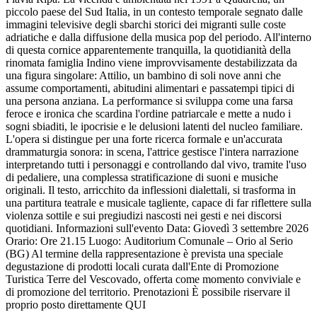
piccolo paese del Sud Italia, in un contesto temporale segnato dalle
immagini televisive degli sbarchi storici dei migranti sulle coste
adriatiche e dalla diffusione della musica pop del periodo. All'interno
di questa cornice apparentemente tranquilla, la quotidianità della
rinomata famiglia Indino viene improvvisamente destabilizzata da
una figura singolare: Attilio, un bambino di soli nove anni che
assume comportamenti, abitudini alimentari e passatempi tipici di
una persona anziana. La performance si sviluppa come una farsa
feroce e ironica che scardina l'ordine patriarcale e mette a nudo i
sogni sbiaditi, le ipocrisie e le delusioni latenti del nucleo familiare.
L'opera si distingue per una forte ricerca formale e un'accurata
drammaturgia sonora: in scena, l'attrice gestisce l'intera narrazione
interpretando tutti i personaggi e controllando dal vivo, tramite l'uso
di pedaliere, una complessa stratificazione di suoni e musiche
originali. Il testo, arricchito da inflessioni dialettali, si trasforma in
una partitura teatrale e musicale tagliente, capace di far riflettere sulla
violenza sottile e sui pregiudizi nascosti nei gesti e nei discorsi
quotidiani. Informazioni sull'evento Data: Giovedì 3 settembre 2026
Orario: Ore 21.15 Luogo: Auditorium Comunale – Orio al Serio
(BG) Al termine della rappresentazione è prevista una speciale
degustazione di prodotti locali curata dall'Ente di Promozione
Turistica Terre del Vescovado, offerta come momento conviviale e
di promozione del territorio. Prenotazioni È possibile riservare il
proprio posto direttamente QUI