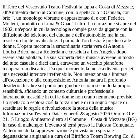
Il Terre del Vescovado Teatro Festival fa tappa a Costa di Mezzate,
all'Anfiteatro dietro al Comune, con lo spettacolo " Ostinata, con
brio ", un monologo vibrante e appassionato di e con Federica
Molteni, prodotto da Luna & Gnac Teatro. La narrazione si apre nel
1902, un'epoca in cui la tecnologia compie passi da gigante con la
diffusione del telefono, del cinema e dell'automobile, ma in cui
resiste un limite invalicabile: il podio dell'orchestra è precluso alle
donne. L'opera racconta la straordinaria storia vera di Antonia
Louisa Brico, nata a Rotterdam e cresciuta a Los Angeles dopo
essere stata adottata. La sua scoperta della musica avviene in modo
del tutto casuale a dieci anni, attraverso un vecchio pianoforte
recuperato in discarica. Da quel momento la musica diventa per lei
una necessità interiore irrefrenabile. Non intenzionata a limitarsi
all'esecuzione o alla composizione, Antonia matura il profondo
desiderio di salire sul podio per guidare i suoni secondo la propria
sensibilità, sfidando un contesto culturale e professionale
interamente maschile in cui le donne non erano nemmeno previste.
Lo spettacolo esplora così la forza ribelle di un sogno capace di
scardinare le regole e rivoluzionare la storia della musica.
Informazioni sull'evento Data: Venerdì 28 agosto 2026 Orario: Ore
21.15 Luogo: Anfiteatro dietro al Comune – Costa di Mezzate (BG)
In caso di maltempo: L'evento si terrà presso la Palestra Comunale.
Al termine della rappresentazione è prevista una speciale
degustazione artigianale a cura del Birrificio Totem Brewing Co. di