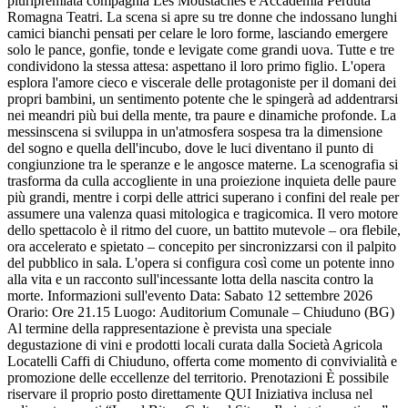
pluripremiata compagnia Les Moustaches e Accademia Perduta
Romagna Teatri. La scena si apre su tre donne che indossano lunghi
camici bianchi pensati per celare le loro forme, lasciando emergere
solo le pance, gonfie, tonde e levigate come grandi uova. Tutte e tre
condividono la stessa attesa: aspettano il loro primo figlio. L'opera
esplora l'amore cieco e viscerale delle protagoniste per il domani dei
propri bambini, un sentimento potente che le spingerà ad addentrarsi
nei meandri più bui della mente, tra paure e dinamiche profonde. La
messinscena si sviluppa in un'atmosfera sospesa tra la dimensione
del sogno e quella dell'incubo, dove le luci diventano il punto di
congiunzione tra le speranze e le angosce materne. La scenografia si
trasforma da culla accogliente in una proiezione inquieta delle paure
più grandi, mentre i corpi delle attrici superano i confini del reale per
assumere una valenza quasi mitologica e tragicomica. Il vero motore
dello spettacolo è il ritmo del cuore, un battito mutevole – ora flebile,
ora accelerato e spietato – concepito per sincronizzarsi con il palpito
del pubblico in sala. L'opera si configura così come un potente inno
alla vita e un racconto sull'incessante lotta della nascita contro la
morte. Informazioni sull'evento Data: Sabato 12 settembre 2026
Orario: Ore 21.15 Luogo: Auditorium Comunale – Chiuduno (BG)
Al termine della rappresentazione è prevista una speciale
degustazione di vini e prodotti locali curata dalla Società Agricola
Locatelli Caffi di Chiuduno, offerta come momento di convivialità e
promozione delle eccellenze del territorio. Prenotazioni È possibile
riservare il proprio posto direttamente QUI Iniziativa inclusa nel