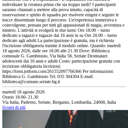
individuare la creatura prima che sia troppo tardi? I partecipanti
saranno chiamati a mettere alla prova intuito, capacità di
osservazione e spirito di squadra per risolvere enigmi e seguire le
tracce disseminate lungo il percorso. Un'esperienza immersiva e
coinvolgente, pensata per tutti gli appassionati di magia, avventura e
mistero. L'attività si svolgerà in due turni: Ore 18.00 – turno
dedicato a ragazzi e ragazze dai 16 anni in su Ore 20.00 – turno
dedicato agli adulti La partecipazione è gratuita, ma è richiesta
l'iscrizione obbligatoria tramite il modulo online. Quando: martedì
18 agosto 2026, dalle ore 18.00 alle 21.30 Dove: Biblioteca
comunale G. Gambirasio, Via Italia 58, Seriate Destinatari:
adolescenti dai 16 anni e adulti Costo: partecipazione gratuita con
iscrizione obbligatoria Iscrizioni:
https://form.jotform.com/261552097766366 Per informazioni:
Biblioteca G. Gambirasio Tel. 035 304304 E-mail:
biblioteca@comune.seriate.bg.it
martedì 18 agosto 2026
Orario 18.00- 21.30
Via Italia, Paderno, Seriate, Bergamo, Lombardia, 24068, Italia
Scopri di più