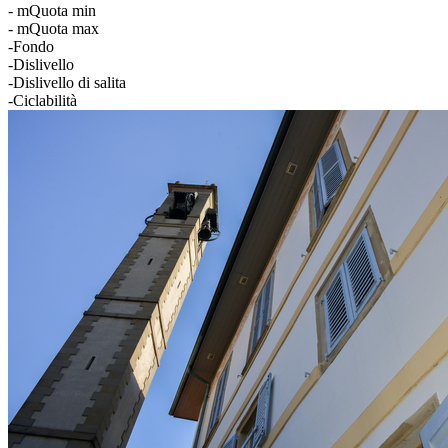
- m
Quota min
- m
Quota max
-
Fondo
-
Dislivello
-
Dislivello di salita
-
Ciclabilità