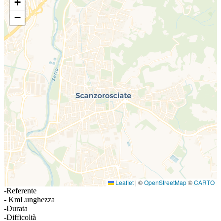
+
−
Leaflet
|
©
OpenStreetMap
©
CARTO
-
Referente
- Km
Lunghezza
-
Durata
-
Difficoltà