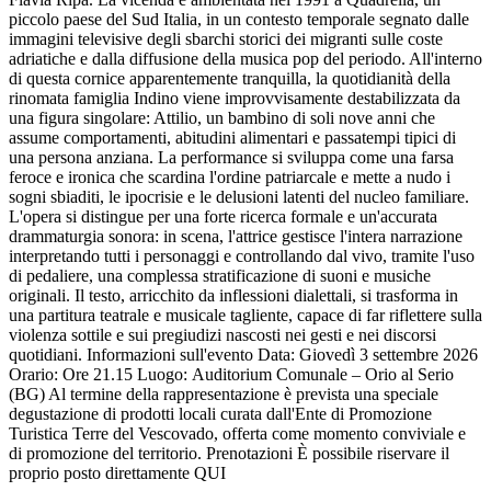
piccolo paese del Sud Italia, in un contesto temporale segnato dalle
immagini televisive degli sbarchi storici dei migranti sulle coste
adriatiche e dalla diffusione della musica pop del periodo. All'interno
di questa cornice apparentemente tranquilla, la quotidianità della
rinomata famiglia Indino viene improvvisamente destabilizzata da
una figura singolare: Attilio, un bambino di soli nove anni che
assume comportamenti, abitudini alimentari e passatempi tipici di
una persona anziana. La performance si sviluppa come una farsa
feroce e ironica che scardina l'ordine patriarcale e mette a nudo i
sogni sbiaditi, le ipocrisie e le delusioni latenti del nucleo familiare.
L'opera si distingue per una forte ricerca formale e un'accurata
drammaturgia sonora: in scena, l'attrice gestisce l'intera narrazione
interpretando tutti i personaggi e controllando dal vivo, tramite l'uso
di pedaliere, una complessa stratificazione di suoni e musiche
originali. Il testo, arricchito da inflessioni dialettali, si trasforma in
una partitura teatrale e musicale tagliente, capace di far riflettere sulla
violenza sottile e sui pregiudizi nascosti nei gesti e nei discorsi
quotidiani. Informazioni sull'evento Data: Giovedì 3 settembre 2026
Orario: Ore 21.15 Luogo: Auditorium Comunale – Orio al Serio
(BG) Al termine della rappresentazione è prevista una speciale
degustazione di prodotti locali curata dall'Ente di Promozione
Turistica Terre del Vescovado, offerta come momento conviviale e
di promozione del territorio. Prenotazioni È possibile riservare il
proprio posto direttamente QUI