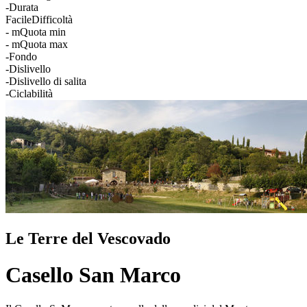
-
Durata
Facile
Difficoltà
- m
Quota min
- m
Quota max
-
Fondo
-
Dislivello
-
Dislivello di salita
-
Ciclabilità
Le Terre del Vescovado
Casello San Marco