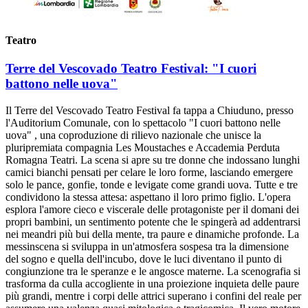
Teatro
Terre del Vescovado Teatro Festival: "I cuori
battono nelle uova"
Il Terre del Vescovado Teatro Festival fa tappa a Chiuduno, presso
l'Auditorium Comunale, con lo spettacolo "I cuori battono nelle
uova" , una coproduzione di rilievo nazionale che unisce la
pluripremiata compagnia Les Moustaches e Accademia Perduta
Romagna Teatri. La scena si apre su tre donne che indossano lunghi
camici bianchi pensati per celare le loro forme, lasciando emergere
solo le pance, gonfie, tonde e levigate come grandi uova. Tutte e tre
condividono la stessa attesa: aspettano il loro primo figlio. L'opera
esplora l'amore cieco e viscerale delle protagoniste per il domani dei
propri bambini, un sentimento potente che le spingerà ad addentrarsi
nei meandri più bui della mente, tra paure e dinamiche profonde. La
messinscena si sviluppa in un'atmosfera sospesa tra la dimensione
del sogno e quella dell'incubo, dove le luci diventano il punto di
congiunzione tra le speranze e le angosce materne. La scenografia si
trasforma da culla accogliente in una proiezione inquieta delle paure
più grandi, mentre i corpi delle attrici superano i confini del reale per