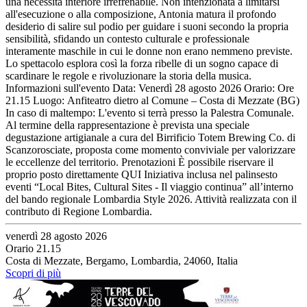
una necessità interiore irrefrenabile. Non intenzionata a limitarsi
all'esecuzione o alla composizione, Antonia matura il profondo
desiderio di salire sul podio per guidare i suoni secondo la propria
sensibilità, sfidando un contesto culturale e professionale
interamente maschile in cui le donne non erano nemmeno previste.
Lo spettacolo esplora così la forza ribelle di un sogno capace di
scardinare le regole e rivoluzionare la storia della musica.
Informazioni sull'evento Data: Venerdì 28 agosto 2026 Orario: Ore
21.15 Luogo: Anfiteatro dietro al Comune – Costa di Mezzate (BG)
In caso di maltempo: L'evento si terrà presso la Palestra Comunale.
Al termine della rappresentazione è prevista una speciale
degustazione artigianale a cura del Birrificio Totem Brewing Co. di
Scanzorosciate, proposta come momento conviviale per valorizzare
le eccellenze del territorio. Prenotazioni È possibile riservare il
proprio posto direttamente QUI Iniziativa inclusa nel palinsesto
eventi “Local Bites, Cultural Sites - Il viaggio continua” all’interno
del bando regionale Lombardia Style 2026. Attività realizzata con il
contributo di Regione Lombardia.
venerdì 28 agosto 2026
Orario 21.15
Costa di Mezzate, Bergamo, Lombardia, 24060, Italia
Scopri di più