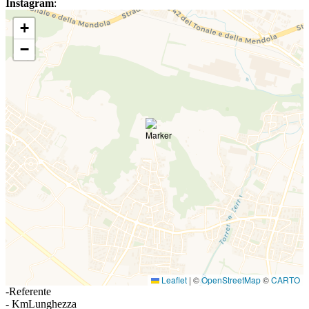
Instagram
:
+
−
Leaflet
|
©
OpenStreetMap
©
CARTO
-
Referente
- Km
Lunghezza