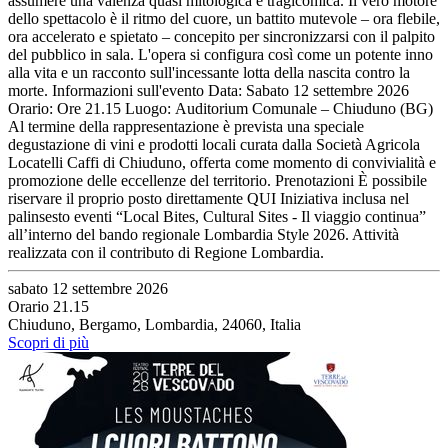
assumere una valenza quasi mitologica e tragicomica. Il vero motore
dello spettacolo è il ritmo del cuore, un battito mutevole – ora flebile,
ora accelerato e spietato – concepito per sincronizzarsi con il palpito
del pubblico in sala. L'opera si configura così come un potente inno
alla vita e un racconto sull'incessante lotta della nascita contro la
morte. Informazioni sull'evento Data: Sabato 12 settembre 2026
Orario: Ore 21.15 Luogo: Auditorium Comunale – Chiuduno (BG)
Al termine della rappresentazione è prevista una speciale
degustazione di vini e prodotti locali curata dalla Società Agricola
Locatelli Caffi di Chiuduno, offerta come momento di convivialità e
promozione delle eccellenze del territorio. Prenotazioni È possibile
riservare il proprio posto direttamente QUI Iniziativa inclusa nel
palinsesto eventi “Local Bites, Cultural Sites - Il viaggio continua”
all’interno del bando regionale Lombardia Style 2026. Attività
realizzata con il contributo di Regione Lombardia.
sabato 12 settembre 2026
Orario 21.15
Chiuduno, Bergamo, Lombardia, 24060, Italia
Scopri di più