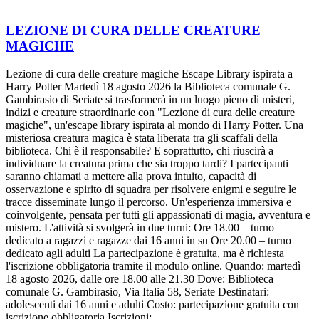
LEZIONE DI CURA DELLE CREATURE
MAGICHE
Lezione di cura delle creature magiche Escape Library ispirata a
Harry Potter Martedì 18 agosto 2026 la Biblioteca comunale G.
Gambirasio di Seriate si trasformerà in un luogo pieno di misteri,
indizi e creature straordinarie con "Lezione di cura delle creature
magiche", un'escape library ispirata al mondo di Harry Potter. Una
misteriosa creatura magica è stata liberata tra gli scaffali della
biblioteca. Chi è il responsabile? E soprattutto, chi riuscirà a
individuare la creatura prima che sia troppo tardi? I partecipanti
saranno chiamati a mettere alla prova intuito, capacità di
osservazione e spirito di squadra per risolvere enigmi e seguire le
tracce disseminate lungo il percorso. Un'esperienza immersiva e
coinvolgente, pensata per tutti gli appassionati di magia, avventura e
mistero. L'attività si svolgerà in due turni: Ore 18.00 – turno
dedicato a ragazzi e ragazze dai 16 anni in su Ore 20.00 – turno
dedicato agli adulti La partecipazione è gratuita, ma è richiesta
l'iscrizione obbligatoria tramite il modulo online. Quando: martedì
18 agosto 2026, dalle ore 18.00 alle 21.30 Dove: Biblioteca
comunale G. Gambirasio, Via Italia 58, Seriate Destinatari:
adolescenti dai 16 anni e adulti Costo: partecipazione gratuita con
iscrizione obbligatoria Iscrizioni: