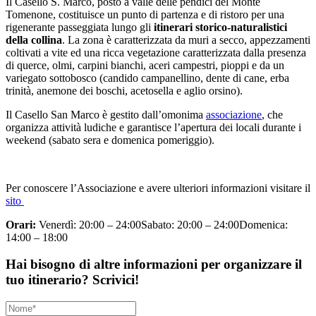
Il Casello S. Marco, posto a valle delle pendici del Monte
Tomenone, costituisce un punto di partenza e di ristoro per una
rigenerante passeggiata lungo gli
itinerari storico-naturalistici
della collina
. La zona è caratterizzata da muri a secco, appezzamenti
coltivati a vite ed una ricca vegetazione caratterizzata dalla presenza
di querce, olmi, carpini bianchi, aceri campestri, pioppi e da un
variegato sottobosco (candido campanellino, dente di cane, erba
trinità, anemone dei boschi, acetosella e aglio orsino).
Il Casello San Marco è gestito dall’omonima
associazione
, che
organizza attività ludiche e garantisce l’apertura dei locali durante i
weekend (sabato sera e domenica pomeriggio).
Per conoscere l’Associazione e avere ulteriori informazioni visitare il
sito
Orari:
Venerdì: 20:00 – 24:00Sabato: 20:00 – 24:00Domenica:
14:00 – 18:00
Hai bisogno di altre informazioni per organizzare il
tuo itinerario? Scrivici!