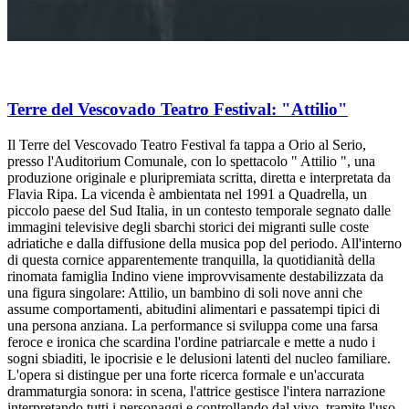
Terre del Vescovado Teatro Festival: "Attilio"
Il Terre del Vescovado Teatro Festival fa tappa a Orio al Serio,
presso l'Auditorium Comunale, con lo spettacolo " Attilio ", una
produzione originale e pluripremiata scritta, diretta e interpretata da
Flavia Ripa. La vicenda è ambientata nel 1991 a Quadrella, un
piccolo paese del Sud Italia, in un contesto temporale segnato dalle
immagini televisive degli sbarchi storici dei migranti sulle coste
adriatiche e dalla diffusione della musica pop del periodo. All'interno
di questa cornice apparentemente tranquilla, la quotidianità della
rinomata famiglia Indino viene improvvisamente destabilizzata da
una figura singolare: Attilio, un bambino di soli nove anni che
assume comportamenti, abitudini alimentari e passatempi tipici di
una persona anziana. La performance si sviluppa come una farsa
feroce e ironica che scardina l'ordine patriarcale e mette a nudo i
sogni sbiaditi, le ipocrisie e le delusioni latenti del nucleo familiare.
L'opera si distingue per una forte ricerca formale e un'accurata
drammaturgia sonora: in scena, l'attrice gestisce l'intera narrazione
interpretando tutti i personaggi e controllando dal vivo, tramite l'uso