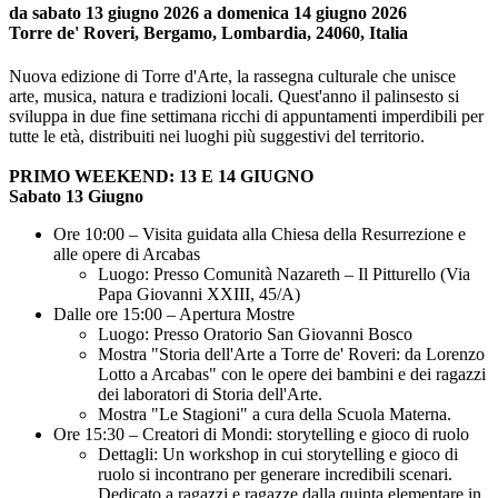
da sabato 13 giugno 2026 a domenica 14 giugno 2026
Torre de' Roveri, Bergamo, Lombardia, 24060, Italia
Nuova edizione di Torre d'Arte, la rassegna culturale che unisce
arte, musica, natura e tradizioni locali. Quest'anno il palinsesto si
sviluppa in due fine settimana ricchi di appuntamenti imperdibili per
tutte le età, distribuiti nei luoghi più suggestivi del territorio.
PRIMO WEEKEND: 13 E 14 GIUGNO
Sabato 13 Giugno
Ore 10:00 – Visita guidata alla Chiesa della Resurrezione e
alle opere di Arcabas
Luogo: Presso Comunità Nazareth – Il Pitturello (Via
Papa Giovanni XXIII, 45/A)
Dalle ore 15:00 – Apertura Mostre
Luogo: Presso Oratorio San Giovanni Bosco
Mostra "Storia dell'Arte a Torre de' Roveri: da Lorenzo
Lotto a Arcabas" con le opere dei bambini e dei ragazzi
dei laboratori di Storia dell'Arte.
Mostra "Le Stagioni" a cura della Scuola Materna.
Ore 15:30 – Creatori di Mondi: storytelling e gioco di ruolo
Dettagli: Un workshop in cui storytelling e gioco di
ruolo si incontrano per generare incredibili scenari.
Dedicato a ragazzi e ragazze dalla quinta elementare in