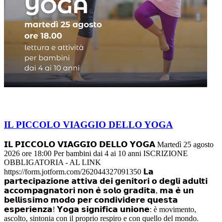
IL PICCOLO VIAGGIO DELLO YOGA
𝗜𝗟 𝗣𝗜𝗖𝗖𝗢𝗟𝗢 𝗩𝗜𝗔𝗚𝗚𝗜𝗢 𝗗𝗘𝗟𝗟𝗢 𝗬𝗢𝗚𝗔 Martedì 25 agosto
2026 ore 18:00 Per bambini dai 4 ai 10 anni ISCRIZIONE
OBBLIGATORIA - AL LINK
https://form.jotform.com/262044327091350 𝗟𝗮
𝗽𝗮𝗿𝘁𝗲𝗰𝗶𝗽𝗮𝘇𝗶𝗼𝗻𝗲 𝗮𝘁𝘁𝗶𝘃𝗮 𝗱𝗲𝗶 𝗴𝗲𝗻𝗶𝘁𝗼𝗿𝗶 𝗼 𝗱𝗲𝗴𝗹𝗶 𝗮𝗱𝘂𝗹𝘁𝗶
𝗮𝗰𝗰𝗼𝗺𝗽𝗮𝗴𝗻𝗮𝘁𝗼𝗿𝗶 𝗻𝗼𝗻 𝗲̀ 𝘀𝗼𝗹𝗼 𝗴𝗿𝗮𝗱𝗶𝘁𝗮, 𝗺𝗮 𝗲̀ 𝘂𝗻
𝗯𝗲𝗹𝗹𝗶𝘀𝘀𝗶𝗺𝗼 𝗺𝗼𝗱𝗼 𝗽𝗲𝗿 𝗰𝗼𝗻𝗱𝗶𝘃𝗶𝗱𝗲𝗿𝗲 𝗾𝘂𝗲𝘀𝘁𝗮
𝗲𝘀𝗽𝗲𝗿𝗶𝗲𝗻𝘇𝗮! 𝗬𝗼𝗴𝗮 𝘀𝗶𝗴𝗻𝗶𝗳𝗶𝗰𝗮 𝘂𝗻𝗶𝗼𝗻𝗲: è movimento,
ascolto, sintonia con il proprio respiro e con quello del mondo.