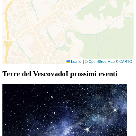
Leaflet
|
©
OpenStreetMap
©
CARTO
Terre del Vescovado
I prossimi eventi