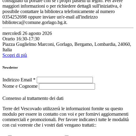
consigliato di portare con sé i propri pastelli di legno. Per avere
maggiori informazioni o per richiedere dettagli sull'iniziativa, è
possibile contattare la biblioteca telefonicamente al numero
0354252698 oppure inviare un'e-mail all'indirizzo
biblioteca@comune.gorlago.bg.it.
mercoledì 26 agosto 2026
Orario 16:30-17:30
Piazza Guglielmo Marconi, Gorlago, Bergamo, Lombardia, 24060,
Italia
Scopri di più
Newsletter
Indirizzo Email
*
Nome e Cognome
Consenso al trattamento dei dati
Terre del Vescovado utilizzerà le informazioni fornite su questo
modulo per essere in contatto con voi e per fornirvi aggiornamenti
commerciali e promozionali. Per favore indicateci tutte le modalità
con cui vorreste che i vostri dati vengano trattati::