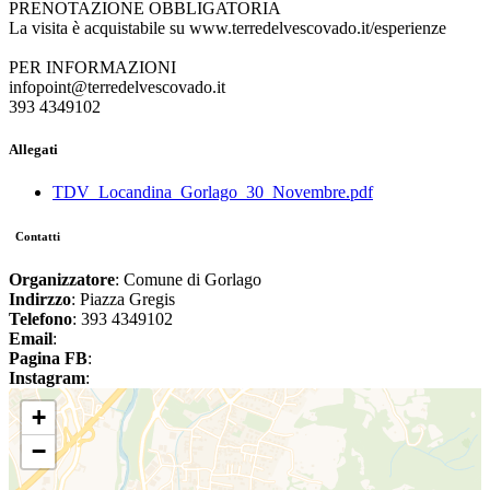
PRENOTAZIONE OBBLIGATORIA
La visita è acquistabile su www.terredelvescovado.it/esperienze
PER INFORMAZIONI
infopoint@terredelvescovado.it
393 4349102
Allegati
TDV_Locandina_Gorlago_30_Novembre.pdf
Contatti
Organizzatore
: Comune di Gorlago
Indirzzo
: Piazza Gregis
Telefono
: 393 4349102
Email
:
Pagina FB
:
Instagram
:
+
−