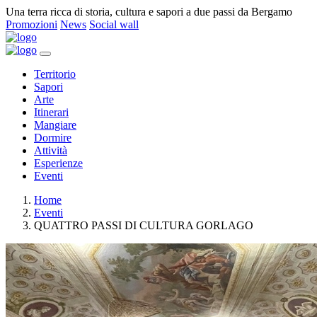
Una terra ricca di storia, cultura e sapori a due passi da Bergamo
Promozioni
News
Social wall
Territorio
Sapori
Arte
Itinerari
Mangiare
Dormire
Attività
Esperienze
Eventi
Home
Eventi
QUATTRO PASSI DI CULTURA GORLAGO