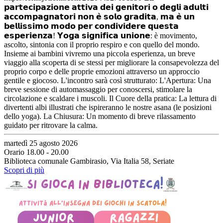
𝗽𝗮𝗿𝘁𝗲𝗰𝗶𝗽𝗮𝘇𝗶𝗼𝗻𝗲 𝗮𝘁𝘁𝗶𝘃𝗮 𝗱𝗲𝗶 𝗴𝗲𝗻𝗶𝘁𝗼𝗿𝗶 𝗼 𝗱𝗲𝗴𝗹𝗶 𝗮𝗱𝘂𝗹𝘁𝗶
𝗮𝗰𝗰𝗼𝗺𝗽𝗮𝗴𝗻𝗮𝘁𝗼𝗿𝗶 𝗻𝗼𝗻 𝗲̀ 𝘀𝗼𝗹𝗼 𝗴𝗿𝗮𝗱𝗶𝘁𝗮, 𝗺𝗮 𝗲̀ 𝘂𝗻
𝗯𝗲𝗹𝗹𝗶𝘀𝘀𝗶𝗺𝗼 𝗺𝗼𝗱𝗼 𝗽𝗲𝗿 𝗰𝗼𝗻𝗱𝗶𝘃𝗶𝗱𝗲𝗿𝗲 𝗾𝘂𝗲𝘀𝘁𝗮
𝗲𝘀𝗽𝗲𝗿𝗶𝗲𝗻𝘇𝗮! 𝗬𝗼𝗴𝗮 𝘀𝗶𝗴𝗻𝗶𝗳𝗶𝗰𝗮 𝘂𝗻𝗶𝗼𝗻𝗲: è movimento,
ascolto, sintonia con il proprio respiro e con quello del mondo.
Insieme ai bambini vivremo una piccola esperienza, un breve
viaggio alla scoperta di se stessi per migliorare la consapevolezza del
proprio corpo e delle proprie emozioni attraverso un approccio
gentile e giocoso. L'incontro sarà così strutturato: L'Apertura: Una
breve sessione di automassaggio per conoscersi, stimolare la
circolazione e scaldare i muscoli. Il Cuore della pratica: La lettura di
divertenti albi illustrati che ispireranno le nostre asana (le posizioni
dello yoga). La Chiusura: Un momento di breve rilassamento
guidato per ritrovare la calma.
martedì 25 agosto 2026
Orario 18.00 - 20.00
Biblioteca comunale Gambirasio, Via Italia 58, Seriate
Scopri di più