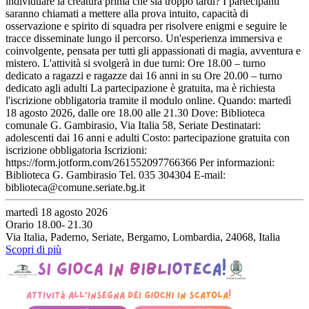
individuare la creatura prima che sia troppo tardi? I partecipanti
saranno chiamati a mettere alla prova intuito, capacità di
osservazione e spirito di squadra per risolvere enigmi e seguire le
tracce disseminate lungo il percorso. Un'esperienza immersiva e
coinvolgente, pensata per tutti gli appassionati di magia, avventura e
mistero. L'attività si svolgerà in due turni: Ore 18.00 – turno
dedicato a ragazzi e ragazze dai 16 anni in su Ore 20.00 – turno
dedicato agli adulti La partecipazione è gratuita, ma è richiesta
l'iscrizione obbligatoria tramite il modulo online. Quando: martedì
18 agosto 2026, dalle ore 18.00 alle 21.30 Dove: Biblioteca
comunale G. Gambirasio, Via Italia 58, Seriate Destinatari:
adolescenti dai 16 anni e adulti Costo: partecipazione gratuita con
iscrizione obbligatoria Iscrizioni:
https://form.jotform.com/261552097766366 Per informazioni:
Biblioteca G. Gambirasio Tel. 035 304304 E-mail:
biblioteca@comune.seriate.bg.it
martedì 18 agosto 2026
Orario 18.00- 21.30
Via Italia, Paderno, Seriate, Bergamo, Lombardia, 24068, Italia
Scopri di più