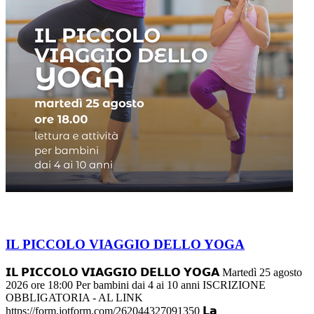
IL PICCOLO VIAGGIO DELLO YOGA
𝗜𝗟 𝗣𝗜𝗖𝗖𝗢𝗟𝗢 𝗩𝗜𝗔𝗚𝗚𝗜𝗢 𝗗𝗘𝗟𝗟𝗢 𝗬𝗢𝗚𝗔 Martedì 25 agosto
2026 ore 18:00 Per bambini dai 4 ai 10 anni ISCRIZIONE
OBBLIGATORIA - AL LINK
https://form.jotform.com/262044327091350 𝗟𝗮