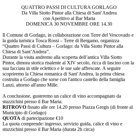
QUATTRO PASSI DI CULTURA GORLAGO
Da Villa Siotto Pintor alla Chiesa di Sant’Andrea
con Aperitivo al Bar Maria
DOMENICA 30 NOVEMBRE ORE 14.30
Il Comune di Gorlago, in collaborazione con Terre del Vescovado e
la guida turistica Tosca Rossi – Terre di Bergamo, organizza
“Quattro Passi di Cultura – Gorlago: da Villa Siotto Pintor alla
Chiesa di Sant’Andrea”.
Durante la visita andremo alla scoperta dell’antica Villa Siotto
Pintor, dimora storica risalente al XIV secolo, ricca di fascino con la
sua facciata in stile eclettico e le sue sale affrescate. A seguire
scopriremo la Chiesa romanica di Sant’Andrea, la prima chiesa
costruita a Gorlago che sorse con l'antico castello della famiglia
Lanzi, attorno all'anno Mille.
A conclusione, gusteremo un calice di vino accompagnato da
stuzzichini presso il Bar Maria.
RITROVO
fissato alle ore 14.20 presso Piazza Gregis (di fronte al
Municipio di Gorlago)
QUOTA
di partecipazione €10
La quota comprende: ingresso, servizio guida, calice di vino e
stuzzichini presso il Bar Maria (durata 2h circa)