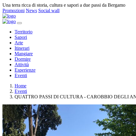
Una terra ricca di storia, cultura e sapori a due passi da Bergamo
Promozioni
News
Social wall
Territorio
Sapori
Arte
Itinerari
Mangiare
Dormire
Attività
Esperienze
Eventi
Home
Eventi
QUATTRO PASSI DI CULTURA - CAROBBIO DEGLI A