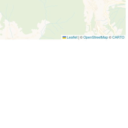
Leaflet
|
©
OpenStreetMap
©
CARTO