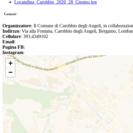
Locandina_Carobbio_2026_28_Giugno.jpg
Contatti
Organizzatore
: Il Comune di Carobbio degli Angeli, in collaborazio
Indirzzo
: Via alla Fontana, Carobbio degli Angeli, Bergamo, Lombard
Cellulare
: 393.4349102
Email
:
Pagina FB
:
Instagram
:
+
−