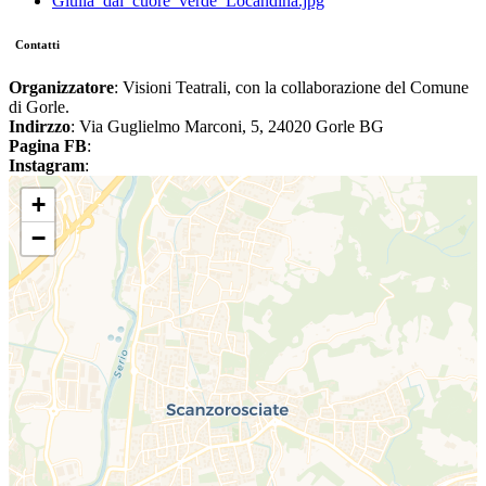
Giulia_dal_cuore_verde_Locandina.jpg
Contatti
Organizzatore
: Visioni Teatrali, con la collaborazione del Comune
di Gorle.
Indirzzo
: Via Guglielmo Marconi, 5, 24020 Gorle BG
Pagina FB
:
Instagram
:
+
−