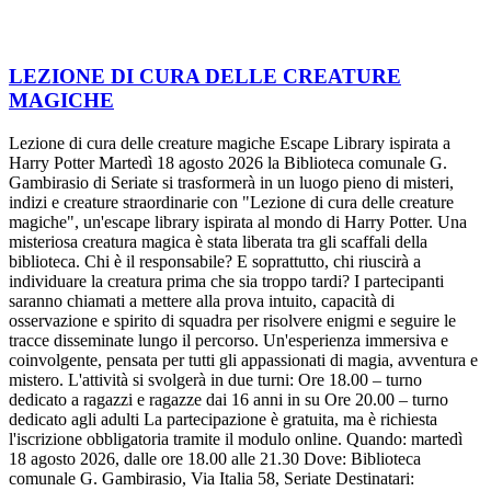
LEZIONE DI CURA DELLE CREATURE
MAGICHE
Lezione di cura delle creature magiche Escape Library ispirata a
Harry Potter Martedì 18 agosto 2026 la Biblioteca comunale G.
Gambirasio di Seriate si trasformerà in un luogo pieno di misteri,
indizi e creature straordinarie con "Lezione di cura delle creature
magiche", un'escape library ispirata al mondo di Harry Potter. Una
misteriosa creatura magica è stata liberata tra gli scaffali della
biblioteca. Chi è il responsabile? E soprattutto, chi riuscirà a
individuare la creatura prima che sia troppo tardi? I partecipanti
saranno chiamati a mettere alla prova intuito, capacità di
osservazione e spirito di squadra per risolvere enigmi e seguire le
tracce disseminate lungo il percorso. Un'esperienza immersiva e
coinvolgente, pensata per tutti gli appassionati di magia, avventura e
mistero. L'attività si svolgerà in due turni: Ore 18.00 – turno
dedicato a ragazzi e ragazze dai 16 anni in su Ore 20.00 – turno
dedicato agli adulti La partecipazione è gratuita, ma è richiesta
l'iscrizione obbligatoria tramite il modulo online. Quando: martedì
18 agosto 2026, dalle ore 18.00 alle 21.30 Dove: Biblioteca
comunale G. Gambirasio, Via Italia 58, Seriate Destinatari: