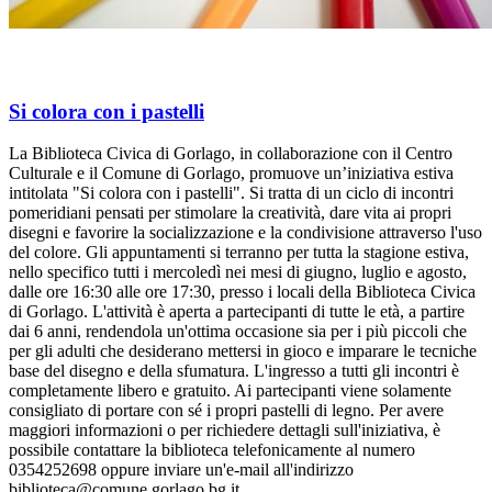
Si colora con i pastelli
La Biblioteca Civica di Gorlago, in collaborazione con il Centro
Culturale e il Comune di Gorlago, promuove un’iniziativa estiva
intitolata "Si colora con i pastelli". Si tratta di un ciclo di incontri
pomeridiani pensati per stimolare la creatività, dare vita ai propri
disegni e favorire la socializzazione e la condivisione attraverso l'uso
del colore. Gli appuntamenti si terranno per tutta la stagione estiva,
nello specifico tutti i mercoledì nei mesi di giugno, luglio e agosto,
dalle ore 16:30 alle ore 17:30, presso i locali della Biblioteca Civica
di Gorlago. L'attività è aperta a partecipanti di tutte le età, a partire
dai 6 anni, rendendola un'ottima occasione sia per i più piccoli che
per gli adulti che desiderano mettersi in gioco e imparare le tecniche
base del disegno e della sfumatura. L'ingresso a tutti gli incontri è
completamente libero e gratuito. Ai partecipanti viene solamente
consigliato di portare con sé i propri pastelli di legno. Per avere
maggiori informazioni o per richiedere dettagli sull'iniziativa, è
possibile contattare la biblioteca telefonicamente al numero
0354252698 oppure inviare un'e-mail all'indirizzo
biblioteca@comune.gorlago.bg.it.