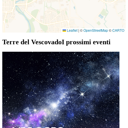
Leaflet
|
©
OpenStreetMap
©
CARTO
Terre del Vescovado
I prossimi eventi