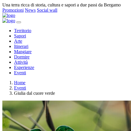
Una terra ricca di storia, cultura e sapori a due passi da Bergamo
Promozioni
News
Social wall
Territorio
Sapori
Arte
Itinerari
Mangiare
Dormire
Attività
Esperienze
Eventi
Home
Eventi
Giulia dal cuore verde