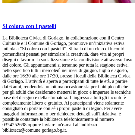
Si colora con i pastelli
La Biblioteca Civica di Gorlago, in collaborazione con il Centro
Culturale e il Comune di Gorlago, promuove un’iniziativa estiva
intitolata "Si colora con i pastelli". Si tratta di un ciclo di incontri
pomeridiani pensati per stimolare la creatività, dare vita ai propri
disegni e favorire la socializzazione e la condivisione attraverso l'uso
del colore. Gli appuntamenti si terranno per tutta la stagione estiva,
nello specifico tutti i mercoledì nei mesi di giugno, luglio e agosto,
dalle ore 16:30 alle ore 17:30, presso i locali della Biblioteca Civica
di Gorlago. L'attività è aperta a partecipanti di tutte le età, a partire
dai 6 anni, rendendola un'ottima occasione sia per i più piccoli che
per gli adulti che desiderano mettersi in gioco e imparare le tecniche
base del disegno e della sfumatura. L'ingresso a tutti gli incontri è
completamente libero e gratuito. Ai partecipanti viene solamente
consigliato di portare con sé i propri pastelli di legno. Per avere
maggiori informazioni o per richiedere dettagli sull'iniziativa, è
possibile contattare la biblioteca telefonicamente al numero
0354252698 oppure inviare un'e-mail all'indirizzo
biblioteca@comune.gorlago.bg.it.