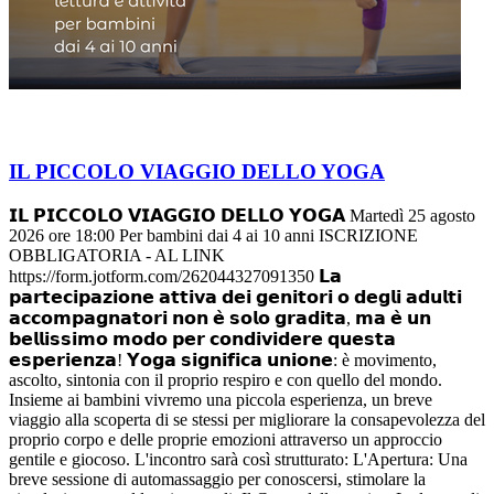
IL PICCOLO VIAGGIO DELLO YOGA
𝗜𝗟 𝗣𝗜𝗖𝗖𝗢𝗟𝗢 𝗩𝗜𝗔𝗚𝗚𝗜𝗢 𝗗𝗘𝗟𝗟𝗢 𝗬𝗢𝗚𝗔 Martedì 25 agosto
2026 ore 18:00 Per bambini dai 4 ai 10 anni ISCRIZIONE
OBBLIGATORIA - AL LINK
https://form.jotform.com/262044327091350 𝗟𝗮
𝗽𝗮𝗿𝘁𝗲𝗰𝗶𝗽𝗮𝘇𝗶𝗼𝗻𝗲 𝗮𝘁𝘁𝗶𝘃𝗮 𝗱𝗲𝗶 𝗴𝗲𝗻𝗶𝘁𝗼𝗿𝗶 𝗼 𝗱𝗲𝗴𝗹𝗶 𝗮𝗱𝘂𝗹𝘁𝗶
𝗮𝗰𝗰𝗼𝗺𝗽𝗮𝗴𝗻𝗮𝘁𝗼𝗿𝗶 𝗻𝗼𝗻 𝗲̀ 𝘀𝗼𝗹𝗼 𝗴𝗿𝗮𝗱𝗶𝘁𝗮, 𝗺𝗮 𝗲̀ 𝘂𝗻
𝗯𝗲𝗹𝗹𝗶𝘀𝘀𝗶𝗺𝗼 𝗺𝗼𝗱𝗼 𝗽𝗲𝗿 𝗰𝗼𝗻𝗱𝗶𝘃𝗶𝗱𝗲𝗿𝗲 𝗾𝘂𝗲𝘀𝘁𝗮
𝗲𝘀𝗽𝗲𝗿𝗶𝗲𝗻𝘇𝗮! 𝗬𝗼𝗴𝗮 𝘀𝗶𝗴𝗻𝗶𝗳𝗶𝗰𝗮 𝘂𝗻𝗶𝗼𝗻𝗲: è movimento,
ascolto, sintonia con il proprio respiro e con quello del mondo.
Insieme ai bambini vivremo una piccola esperienza, un breve
viaggio alla scoperta di se stessi per migliorare la consapevolezza del
proprio corpo e delle proprie emozioni attraverso un approccio
gentile e giocoso. L'incontro sarà così strutturato: L'Apertura: Una
breve sessione di automassaggio per conoscersi, stimolare la