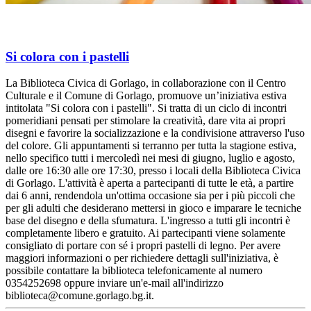
Si colora con i pastelli
La Biblioteca Civica di Gorlago, in collaborazione con il Centro
Culturale e il Comune di Gorlago, promuove un’iniziativa estiva
intitolata "Si colora con i pastelli". Si tratta di un ciclo di incontri
pomeridiani pensati per stimolare la creatività, dare vita ai propri
disegni e favorire la socializzazione e la condivisione attraverso l'uso
del colore. Gli appuntamenti si terranno per tutta la stagione estiva,
nello specifico tutti i mercoledì nei mesi di giugno, luglio e agosto,
dalle ore 16:30 alle ore 17:30, presso i locali della Biblioteca Civica
di Gorlago. L'attività è aperta a partecipanti di tutte le età, a partire
dai 6 anni, rendendola un'ottima occasione sia per i più piccoli che
per gli adulti che desiderano mettersi in gioco e imparare le tecniche
base del disegno e della sfumatura. L'ingresso a tutti gli incontri è
completamente libero e gratuito. Ai partecipanti viene solamente
consigliato di portare con sé i propri pastelli di legno. Per avere
maggiori informazioni o per richiedere dettagli sull'iniziativa, è
possibile contattare la biblioteca telefonicamente al numero
0354252698 oppure inviare un'e-mail all'indirizzo
biblioteca@comune.gorlago.bg.it.