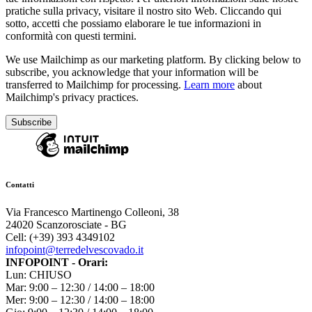
pratiche sulla privacy, visitare il nostro sito Web. Cliccando qui
sotto, accetti che possiamo elaborare le tue informazioni in
conformità con questi termini.
We use Mailchimp as our marketing platform. By clicking below to
subscribe, you acknowledge that your information will be
transferred to Mailchimp for processing.
Learn more
about
Mailchimp's privacy practices.
Contatti
Via Francesco Martinengo Colleoni, 38
24020 Scanzorosciate - BG
Cell: (+39) 393 4349102
infopoint@terredelvescovado.it
INFOPOINT - Orari:
Lun: CHIUSO
Mar: 9:00 – 12:30 / 14:00 – 18:00
Mer: 9:00 – 12:30 / 14:00 – 18:00