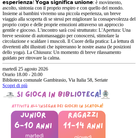
𝗲𝘀𝗽𝗲𝗿𝗶𝗲𝗻𝘇𝗮! 𝗬𝗼𝗴𝗮 𝘀𝗶𝗴𝗻𝗶𝗳𝗶𝗰𝗮 𝘂𝗻𝗶𝗼𝗻𝗲: è movimento,
ascolto, sintonia con il proprio respiro e con quello del mondo.
Insieme ai bambini vivremo una piccola esperienza, un breve
viaggio alla scoperta di se stessi per migliorare la consapevolezza del
proprio corpo e delle proprie emozioni attraverso un approccio
gentile e giocoso. L'incontro sarà così strutturato: L'Apertura: Una
breve sessione di automassaggio per conoscersi, stimolare la
circolazione e scaldare i muscoli. Il Cuore della pratica: La lettura di
divertenti albi illustrati che ispireranno le nostre asana (le posizioni
dello yoga). La Chiusura: Un momento di breve rilassamento
guidato per ritrovare la calma.
martedì 25 agosto 2026
Orario 18.00 - 20.00
Biblioteca comunale Gambirasio, Via Italia 58, Seriate
Scopri di più