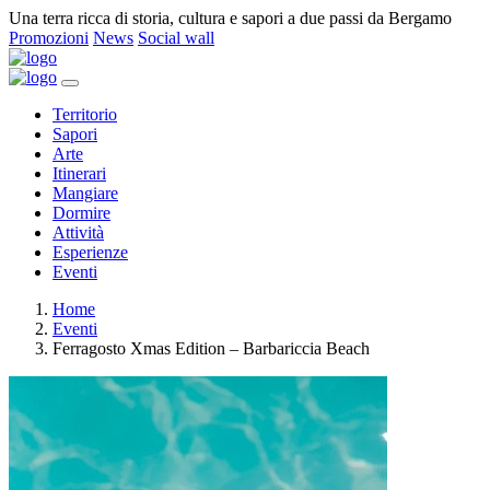
Una terra ricca di storia, cultura e sapori a due passi da Bergamo
Promozioni
News
Social wall
Territorio
Sapori
Arte
Itinerari
Mangiare
Dormire
Attività
Esperienze
Eventi
Home
Eventi
Ferragosto Xmas Edition – Barbariccia Beach