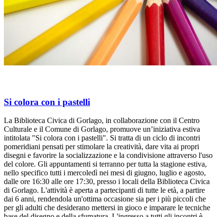
Si colora con i pastelli
La Biblioteca Civica di Gorlago, in collaborazione con il Centro
Culturale e il Comune di Gorlago, promuove un’iniziativa estiva
intitolata "Si colora con i pastelli". Si tratta di un ciclo di incontri
pomeridiani pensati per stimolare la creatività, dare vita ai propri
disegni e favorire la socializzazione e la condivisione attraverso l'uso
del colore. Gli appuntamenti si terranno per tutta la stagione estiva,
nello specifico tutti i mercoledì nei mesi di giugno, luglio e agosto,
dalle ore 16:30 alle ore 17:30, presso i locali della Biblioteca Civica
di Gorlago. L'attività è aperta a partecipanti di tutte le età, a partire
dai 6 anni, rendendola un'ottima occasione sia per i più piccoli che
per gli adulti che desiderano mettersi in gioco e imparare le tecniche
base del disegno e della sfumatura. L'ingresso a tutti gli incontri è