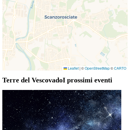
Leaflet
|
©
OpenStreetMap
©
CARTO
Terre del Vescovado
I prossimi eventi