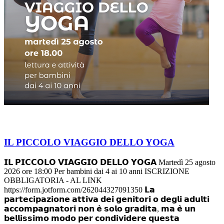
IL PICCOLO VIAGGIO DELLO YOGA
𝗜𝗟 𝗣𝗜𝗖𝗖𝗢𝗟𝗢 𝗩𝗜𝗔𝗚𝗚𝗜𝗢 𝗗𝗘𝗟𝗟𝗢 𝗬𝗢𝗚𝗔 Martedì 25 agosto
2026 ore 18:00 Per bambini dai 4 ai 10 anni ISCRIZIONE
OBBLIGATORIA - AL LINK
https://form.jotform.com/262044327091350 𝗟𝗮
𝗽𝗮𝗿𝘁𝗲𝗰𝗶𝗽𝗮𝘇𝗶𝗼𝗻𝗲 𝗮𝘁𝘁𝗶𝘃𝗮 𝗱𝗲𝗶 𝗴𝗲𝗻𝗶𝘁𝗼𝗿𝗶 𝗼 𝗱𝗲𝗴𝗹𝗶 𝗮𝗱𝘂𝗹𝘁𝗶
𝗮𝗰𝗰𝗼𝗺𝗽𝗮𝗴𝗻𝗮𝘁𝗼𝗿𝗶 𝗻𝗼𝗻 𝗲̀ 𝘀𝗼𝗹𝗼 𝗴𝗿𝗮𝗱𝗶𝘁𝗮, 𝗺𝗮 𝗲̀ 𝘂𝗻
𝗯𝗲𝗹𝗹𝗶𝘀𝘀𝗶𝗺𝗼 𝗺𝗼𝗱𝗼 𝗽𝗲𝗿 𝗰𝗼𝗻𝗱𝗶𝘃𝗶𝗱𝗲𝗿𝗲 𝗾𝘂𝗲𝘀𝘁𝗮