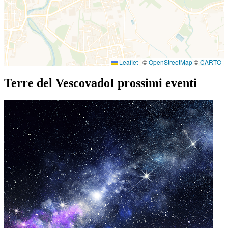
Leaflet
|
©
OpenStreetMap
©
CARTO
Terre del Vescovado
I prossimi eventi