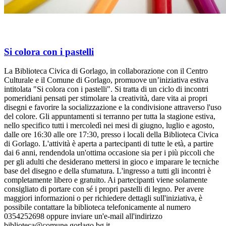
Si colora con i pastelli
La Biblioteca Civica di Gorlago, in collaborazione con il Centro
Culturale e il Comune di Gorlago, promuove un’iniziativa estiva
intitolata "Si colora con i pastelli". Si tratta di un ciclo di incontri
pomeridiani pensati per stimolare la creatività, dare vita ai propri
disegni e favorire la socializzazione e la condivisione attraverso l'uso
del colore. Gli appuntamenti si terranno per tutta la stagione estiva,
nello specifico tutti i mercoledì nei mesi di giugno, luglio e agosto,
dalle ore 16:30 alle ore 17:30, presso i locali della Biblioteca Civica
di Gorlago. L'attività è aperta a partecipanti di tutte le età, a partire
dai 6 anni, rendendola un'ottima occasione sia per i più piccoli che
per gli adulti che desiderano mettersi in gioco e imparare le tecniche
base del disegno e della sfumatura. L'ingresso a tutti gli incontri è
completamente libero e gratuito. Ai partecipanti viene solamente
consigliato di portare con sé i propri pastelli di legno. Per avere
maggiori informazioni o per richiedere dettagli sull'iniziativa, è
possibile contattare la biblioteca telefonicamente al numero
0354252698 oppure inviare un'e-mail all'indirizzo
biblioteca@comune.gorlago.bg.it.