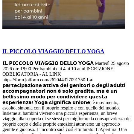
IL PICCOLO VIAGGIO DELLO YOGA
𝗜𝗟 𝗣𝗜𝗖𝗖𝗢𝗟𝗢 𝗩𝗜𝗔𝗚𝗚𝗜𝗢 𝗗𝗘𝗟𝗟𝗢 𝗬𝗢𝗚𝗔 Martedì 25 agosto
2026 ore 18:00 Per bambini dai 4 ai 10 anni ISCRIZIONE
OBBLIGATORIA - AL LINK
https://form.jotform.com/262044327091350 𝗟𝗮
𝗽𝗮𝗿𝘁𝗲𝗰𝗶𝗽𝗮𝘇𝗶𝗼𝗻𝗲 𝗮𝘁𝘁𝗶𝘃𝗮 𝗱𝗲𝗶 𝗴𝗲𝗻𝗶𝘁𝗼𝗿𝗶 𝗼 𝗱𝗲𝗴𝗹𝗶 𝗮𝗱𝘂𝗹𝘁𝗶
𝗮𝗰𝗰𝗼𝗺𝗽𝗮𝗴𝗻𝗮𝘁𝗼𝗿𝗶 𝗻𝗼𝗻 𝗲̀ 𝘀𝗼𝗹𝗼 𝗴𝗿𝗮𝗱𝗶𝘁𝗮, 𝗺𝗮 𝗲̀ 𝘂𝗻
𝗯𝗲𝗹𝗹𝗶𝘀𝘀𝗶𝗺𝗼 𝗺𝗼𝗱𝗼 𝗽𝗲𝗿 𝗰𝗼𝗻𝗱𝗶𝘃𝗶𝗱𝗲𝗿𝗲 𝗾𝘂𝗲𝘀𝘁𝗮
𝗲𝘀𝗽𝗲𝗿𝗶𝗲𝗻𝘇𝗮! 𝗬𝗼𝗴𝗮 𝘀𝗶𝗴𝗻𝗶𝗳𝗶𝗰𝗮 𝘂𝗻𝗶𝗼𝗻𝗲: è movimento,
ascolto, sintonia con il proprio respiro e con quello del mondo.
Insieme ai bambini vivremo una piccola esperienza, un breve
viaggio alla scoperta di se stessi per migliorare la consapevolezza del
proprio corpo e delle proprie emozioni attraverso un approccio
gentile e giocoso. L'incontro sarà così strutturato: L'Apertura: Una