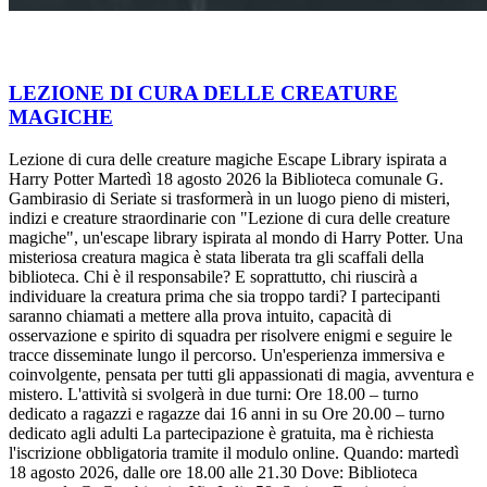
LEZIONE DI CURA DELLE CREATURE
MAGICHE
Lezione di cura delle creature magiche Escape Library ispirata a
Harry Potter Martedì 18 agosto 2026 la Biblioteca comunale G.
Gambirasio di Seriate si trasformerà in un luogo pieno di misteri,
indizi e creature straordinarie con "Lezione di cura delle creature
magiche", un'escape library ispirata al mondo di Harry Potter. Una
misteriosa creatura magica è stata liberata tra gli scaffali della
biblioteca. Chi è il responsabile? E soprattutto, chi riuscirà a
individuare la creatura prima che sia troppo tardi? I partecipanti
saranno chiamati a mettere alla prova intuito, capacità di
osservazione e spirito di squadra per risolvere enigmi e seguire le
tracce disseminate lungo il percorso. Un'esperienza immersiva e
coinvolgente, pensata per tutti gli appassionati di magia, avventura e
mistero. L'attività si svolgerà in due turni: Ore 18.00 – turno
dedicato a ragazzi e ragazze dai 16 anni in su Ore 20.00 – turno
dedicato agli adulti La partecipazione è gratuita, ma è richiesta
l'iscrizione obbligatoria tramite il modulo online. Quando: martedì
18 agosto 2026, dalle ore 18.00 alle 21.30 Dove: Biblioteca