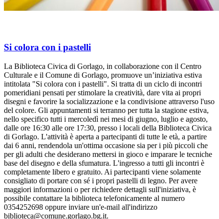
Si colora con i pastelli
La Biblioteca Civica di Gorlago, in collaborazione con il Centro
Culturale e il Comune di Gorlago, promuove un’iniziativa estiva
intitolata "Si colora con i pastelli". Si tratta di un ciclo di incontri
pomeridiani pensati per stimolare la creatività, dare vita ai propri
disegni e favorire la socializzazione e la condivisione attraverso l'uso
del colore. Gli appuntamenti si terranno per tutta la stagione estiva,
nello specifico tutti i mercoledì nei mesi di giugno, luglio e agosto,
dalle ore 16:30 alle ore 17:30, presso i locali della Biblioteca Civica
di Gorlago. L'attività è aperta a partecipanti di tutte le età, a partire
dai 6 anni, rendendola un'ottima occasione sia per i più piccoli che
per gli adulti che desiderano mettersi in gioco e imparare le tecniche
base del disegno e della sfumatura. L'ingresso a tutti gli incontri è
completamente libero e gratuito. Ai partecipanti viene solamente
consigliato di portare con sé i propri pastelli di legno. Per avere
maggiori informazioni o per richiedere dettagli sull'iniziativa, è
possibile contattare la biblioteca telefonicamente al numero
0354252698 oppure inviare un'e-mail all'indirizzo
biblioteca@comune.gorlago.bg.it.