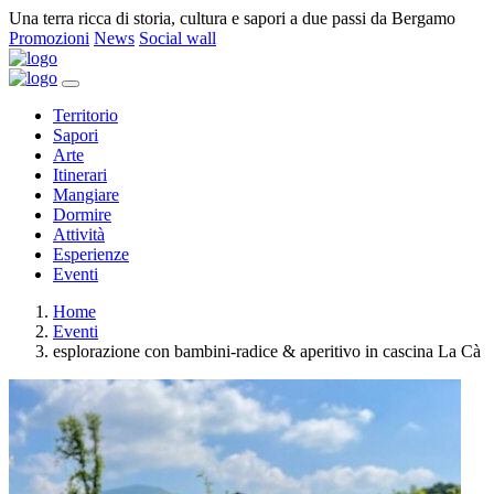
Una terra ricca di storia, cultura e sapori a due passi da Bergamo
Promozioni
News
Social wall
Territorio
Sapori
Arte
Itinerari
Mangiare
Dormire
Attività
Esperienze
Eventi
Home
Eventi
esplorazione con bambini-radice & aperitivo in cascina La Cà