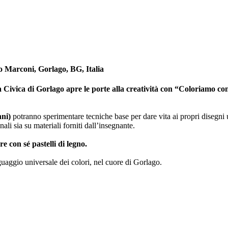
o Marconi, Gorlago, BG, Italia
a Civica di Gorlago apre le porte alla creatività con “
Coloriamo con 
nni)
potranno sperimentare tecniche base per dare vita ai propri disegni
nali sia su materiali forniti dall’insegnante.
e con sé pastelli di legno.
nguaggio universale dei colori, nel cuore di Gorlago.