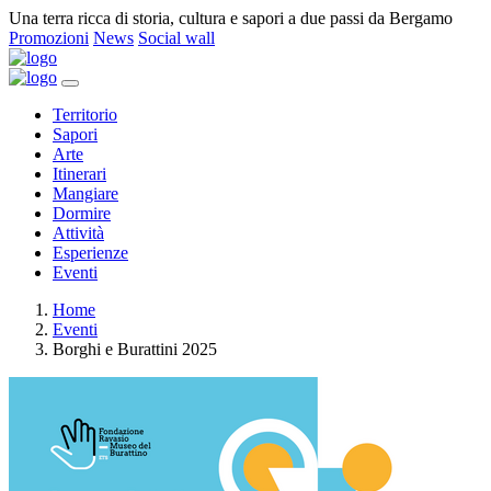
Una terra ricca di storia, cultura e sapori a due passi da Bergamo
Promozioni
News
Social wall
Territorio
Sapori
Arte
Itinerari
Mangiare
Dormire
Attività
Esperienze
Eventi
Home
Eventi
Borghi e Burattini 2025