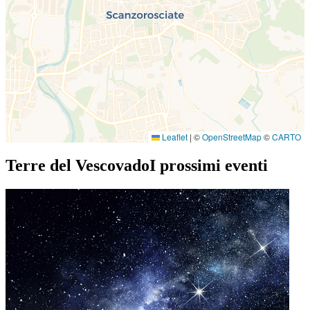
Leaflet
|
©
OpenStreetMap
©
CARTO
Terre del Vescovado
I prossimi eventi