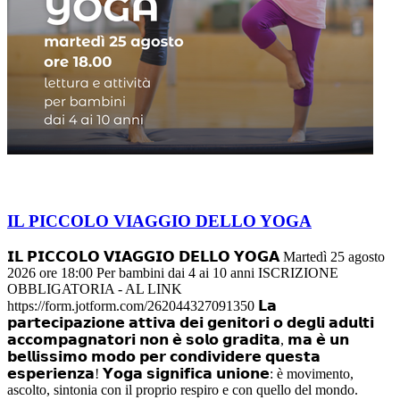
IL PICCOLO VIAGGIO DELLO YOGA
𝗜𝗟 𝗣𝗜𝗖𝗖𝗢𝗟𝗢 𝗩𝗜𝗔𝗚𝗚𝗜𝗢 𝗗𝗘𝗟𝗟𝗢 𝗬𝗢𝗚𝗔 Martedì 25 agosto
2026 ore 18:00 Per bambini dai 4 ai 10 anni ISCRIZIONE
OBBLIGATORIA - AL LINK
https://form.jotform.com/262044327091350 𝗟𝗮
𝗽𝗮𝗿𝘁𝗲𝗰𝗶𝗽𝗮𝘇𝗶𝗼𝗻𝗲 𝗮𝘁𝘁𝗶𝘃𝗮 𝗱𝗲𝗶 𝗴𝗲𝗻𝗶𝘁𝗼𝗿𝗶 𝗼 𝗱𝗲𝗴𝗹𝗶 𝗮𝗱𝘂𝗹𝘁𝗶
𝗮𝗰𝗰𝗼𝗺𝗽𝗮𝗴𝗻𝗮𝘁𝗼𝗿𝗶 𝗻𝗼𝗻 𝗲̀ 𝘀𝗼𝗹𝗼 𝗴𝗿𝗮𝗱𝗶𝘁𝗮, 𝗺𝗮 𝗲̀ 𝘂𝗻
𝗯𝗲𝗹𝗹𝗶𝘀𝘀𝗶𝗺𝗼 𝗺𝗼𝗱𝗼 𝗽𝗲𝗿 𝗰𝗼𝗻𝗱𝗶𝘃𝗶𝗱𝗲𝗿𝗲 𝗾𝘂𝗲𝘀𝘁𝗮
𝗲𝘀𝗽𝗲𝗿𝗶𝗲𝗻𝘇𝗮! 𝗬𝗼𝗴𝗮 𝘀𝗶𝗴𝗻𝗶𝗳𝗶𝗰𝗮 𝘂𝗻𝗶𝗼𝗻𝗲: è movimento,
ascolto, sintonia con il proprio respiro e con quello del mondo.