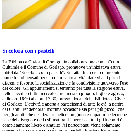
Si colora con i pastelli
La Biblioteca Civica di Gorlago, in collaborazione con il Centro
Culturale e il Comune di Gorlago, promuove un’iniziativa estiva
intitolata "Si colora con i pastelli". Si tratta di un ciclo di incontri
pomeridiani pensati per stimolare la creatività, dare vita ai propri
disegni e favorire la socializzazione e la condivisione attraverso l'uso
del colore. Gli appuntamenti si terranno per tutta la stagione estiva,
nello specifico tutti i mercoledì nei mesi di giugno, luglio e agosto,
dalle ore 16:30 alle ore 17:30, presso i locali della Biblioteca Civica
di Gorlago. L'attività è aperta a partecipanti di tutte le età, a partire
dai 6 anni, rendendola un'ottima occasione sia per i più piccoli che
per gli adulti che desiderano mettersi in gioco e imparare le tecniche
base del disegno e della sfumatura. L'ingresso a tutti gli incontri è
completamente libero e gratuito. Ai partecipanti viene solamente
consigliato di portare con sé i propri pastelli di legno. Per avere