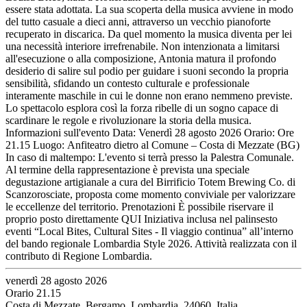
essere stata adottata. La sua scoperta della musica avviene in modo
del tutto casuale a dieci anni, attraverso un vecchio pianoforte
recuperato in discarica. Da quel momento la musica diventa per lei
una necessità interiore irrefrenabile. Non intenzionata a limitarsi
all'esecuzione o alla composizione, Antonia matura il profondo
desiderio di salire sul podio per guidare i suoni secondo la propria
sensibilità, sfidando un contesto culturale e professionale
interamente maschile in cui le donne non erano nemmeno previste.
Lo spettacolo esplora così la forza ribelle di un sogno capace di
scardinare le regole e rivoluzionare la storia della musica.
Informazioni sull'evento Data: Venerdì 28 agosto 2026 Orario: Ore
21.15 Luogo: Anfiteatro dietro al Comune – Costa di Mezzate (BG)
In caso di maltempo: L'evento si terrà presso la Palestra Comunale.
Al termine della rappresentazione è prevista una speciale
degustazione artigianale a cura del Birrificio Totem Brewing Co. di
Scanzorosciate, proposta come momento conviviale per valorizzare
le eccellenze del territorio. Prenotazioni È possibile riservare il
proprio posto direttamente QUI Iniziativa inclusa nel palinsesto
eventi “Local Bites, Cultural Sites - Il viaggio continua” all’interno
del bando regionale Lombardia Style 2026. Attività realizzata con il
contributo di Regione Lombardia.
venerdì 28 agosto 2026
Orario 21.15
Costa di Mezzate, Bergamo, Lombardia, 24060, Italia