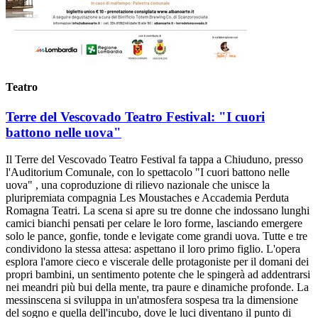
Teatro
Terre del Vescovado Teatro Festival: "I cuori
battono nelle uova"
Il Terre del Vescovado Teatro Festival fa tappa a Chiuduno, presso
l'Auditorium Comunale, con lo spettacolo "I cuori battono nelle
uova" , una coproduzione di rilievo nazionale che unisce la
pluripremiata compagnia Les Moustaches e Accademia Perduta
Romagna Teatri. La scena si apre su tre donne che indossano lunghi
camici bianchi pensati per celare le loro forme, lasciando emergere
solo le pance, gonfie, tonde e levigate come grandi uova. Tutte e tre
condividono la stessa attesa: aspettano il loro primo figlio. L'opera
esplora l'amore cieco e viscerale delle protagoniste per il domani dei
propri bambini, un sentimento potente che le spingerà ad addentrarsi
nei meandri più bui della mente, tra paure e dinamiche profonde. La
messinscena si sviluppa in un'atmosfera sospesa tra la dimensione
del sogno e quella dell'incubo, dove le luci diventano il punto di