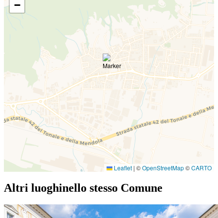
−
Leaflet
|
©
OpenStreetMap
©
CARTO
Altri luoghi
nello stesso Comune