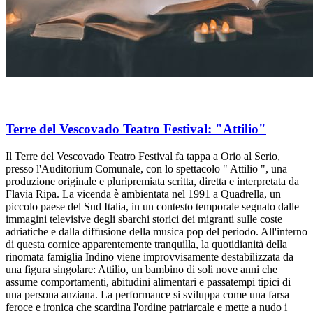
Terre del Vescovado Teatro Festival: "Attilio"
Il Terre del Vescovado Teatro Festival fa tappa a Orio al Serio,
presso l'Auditorium Comunale, con lo spettacolo " Attilio ", una
produzione originale e pluripremiata scritta, diretta e interpretata da
Flavia Ripa. La vicenda è ambientata nel 1991 a Quadrella, un
piccolo paese del Sud Italia, in un contesto temporale segnato dalle
immagini televisive degli sbarchi storici dei migranti sulle coste
adriatiche e dalla diffusione della musica pop del periodo. All'interno
di questa cornice apparentemente tranquilla, la quotidianità della
rinomata famiglia Indino viene improvvisamente destabilizzata da
una figura singolare: Attilio, un bambino di soli nove anni che
assume comportamenti, abitudini alimentari e passatempi tipici di
una persona anziana. La performance si sviluppa come una farsa
feroce e ironica che scardina l'ordine patriarcale e mette a nudo i