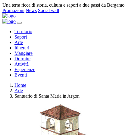
Una terra ricca di storia, cultura e sapori a due passi da Bergamo
Promozioni
News
Social wall
Territorio
Sapori
Arte
Itinerari
Mangiare
Dormire
Attività
Esperienze
Eventi
Home
Arte
Santuario di Santa Maria in Argon