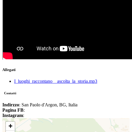
Allegati
I_luoghi_raccontano__ascolta_la_storia.mp3
Contatti
Indirzzo
: San Paolo d'Argon, BG, Italia
Pagina FB
:
Instagram
:
+