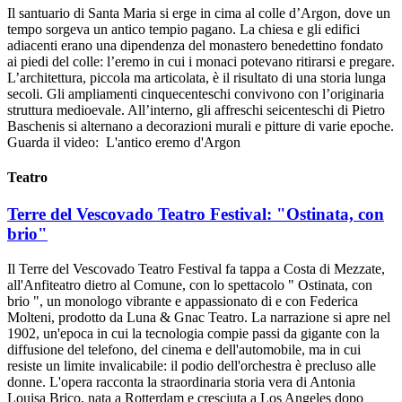
Il santuario di Santa Maria si erge in cima al colle d’Argon, dove un
tempo sorgeva un antico tempio pagano. La chiesa e gli edifici
adiacenti erano una dipendenza del monastero benedettino fondato
ai piedi del colle: l’eremo in cui i monaci potevano ritirarsi e pregare.
L’architettura, piccola ma articolata, è il risultato di una storia lunga
secoli. Gli ampliamenti cinquecenteschi convivono con l’originaria
struttura medioevale. All’interno, gli affreschi seicenteschi di Pietro
Baschenis si alternano a decorazioni murali e pitture di varie epoche.
Guarda il video: L'antico eremo d'Argon
Teatro
Terre del Vescovado Teatro Festival: "Ostinata, con
brio"
Il Terre del Vescovado Teatro Festival fa tappa a Costa di Mezzate,
all'Anfiteatro dietro al Comune, con lo spettacolo " Ostinata, con
brio ", un monologo vibrante e appassionato di e con Federica
Molteni, prodotto da Luna & Gnac Teatro. La narrazione si apre nel
1902, un'epoca in cui la tecnologia compie passi da gigante con la
diffusione del telefono, del cinema e dell'automobile, ma in cui
resiste un limite invalicabile: il podio dell'orchestra è precluso alle
donne. L'opera racconta la straordinaria storia vera di Antonia
Louisa Brico, nata a Rotterdam e cresciuta a Los Angeles dopo