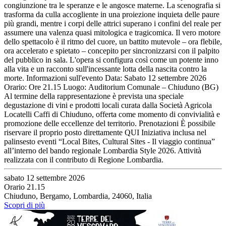
congiunzione tra le speranze e le angosce materne. La scenografia si
trasforma da culla accogliente in una proiezione inquieta delle paure
più grandi, mentre i corpi delle attrici superano i confini del reale per
assumere una valenza quasi mitologica e tragicomica. Il vero motore
dello spettacolo è il ritmo del cuore, un battito mutevole – ora flebile,
ora accelerato e spietato – concepito per sincronizzarsi con il palpito
del pubblico in sala. L'opera si configura così come un potente inno
alla vita e un racconto sull'incessante lotta della nascita contro la
morte. Informazioni sull'evento Data: Sabato 12 settembre 2026
Orario: Ore 21.15 Luogo: Auditorium Comunale – Chiuduno (BG)
Al termine della rappresentazione è prevista una speciale
degustazione di vini e prodotti locali curata dalla Società Agricola
Locatelli Caffi di Chiuduno, offerta come momento di convivialità e
promozione delle eccellenze del territorio. Prenotazioni È possibile
riservare il proprio posto direttamente QUI Iniziativa inclusa nel
palinsesto eventi “Local Bites, Cultural Sites - Il viaggio continua”
all’interno del bando regionale Lombardia Style 2026. Attività
realizzata con il contributo di Regione Lombardia.
sabato 12 settembre 2026
Orario 21.15
Chiuduno, Bergamo, Lombardia, 24060, Italia
Scopri di più