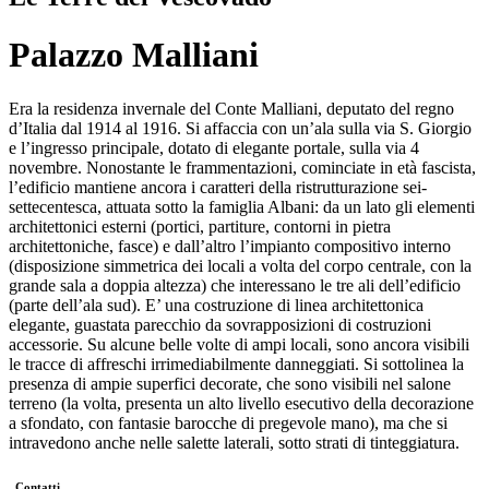
Palazzo Malliani
Era la residenza invernale del Conte Malliani, deputato del regno
d’Italia dal 1914 al 1916. Si affaccia con un’ala sulla via S. Giorgio
e l’ingresso principale, dotato di elegante portale, sulla via 4
novembre. Nonostante le frammentazioni, cominciate in età fascista,
l’edificio mantiene ancora i caratteri della ristrutturazione sei-
settecentesca, attuata sotto la famiglia Albani: da un lato gli elementi
architettonici esterni (portici, partiture, contorni in pietra
architettoniche, fasce) e dall’altro l’impianto compositivo interno
(disposizione simmetrica dei locali a volta del corpo centrale, con la
grande sala a doppia altezza) che interessano le tre ali dell’edificio
(parte dell’ala sud). E’ una costruzione di linea architettonica
elegante, guastata parecchio da sovrapposizioni di costruzioni
accessorie. Su alcune belle volte di ampi locali, sono ancora visibili
le tracce di affreschi irrimediabilmente danneggiati. Si sottolinea la
presenza di ampie superfici decorate, che sono visibili nel salone
terreno (la volta, presenta un alto livello esecutivo della decorazione
a sfondato, con fantasie barocche di pregevole mano), ma che si
intravedono anche nelle salette laterali, sotto strati di tinteggiatura.
Contatti