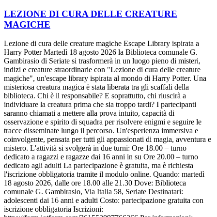
LEZIONE DI CURA DELLE CREATURE
MAGICHE
Lezione di cura delle creature magiche Escape Library ispirata a
Harry Potter Martedì 18 agosto 2026 la Biblioteca comunale G.
Gambirasio di Seriate si trasformerà in un luogo pieno di misteri,
indizi e creature straordinarie con "Lezione di cura delle creature
magiche", un'escape library ispirata al mondo di Harry Potter. Una
misteriosa creatura magica è stata liberata tra gli scaffali della
biblioteca. Chi è il responsabile? E soprattutto, chi riuscirà a
individuare la creatura prima che sia troppo tardi? I partecipanti
saranno chiamati a mettere alla prova intuito, capacità di
osservazione e spirito di squadra per risolvere enigmi e seguire le
tracce disseminate lungo il percorso. Un'esperienza immersiva e
coinvolgente, pensata per tutti gli appassionati di magia, avventura e
mistero. L'attività si svolgerà in due turni: Ore 18.00 – turno
dedicato a ragazzi e ragazze dai 16 anni in su Ore 20.00 – turno
dedicato agli adulti La partecipazione è gratuita, ma è richiesta
l'iscrizione obbligatoria tramite il modulo online. Quando: martedì
18 agosto 2026, dalle ore 18.00 alle 21.30 Dove: Biblioteca
comunale G. Gambirasio, Via Italia 58, Seriate Destinatari:
adolescenti dai 16 anni e adulti Costo: partecipazione gratuita con
iscrizione obbligatoria Iscrizioni: