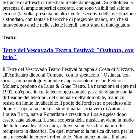
le tracce di affreschi irrimediabilmente danneggiati. Si sottolinea la
presenza di ampie superfici decorate, che sono visibili nel salone
terreno (la volta, presenta un alto livello esecutivo della decorazione
a sfondato, con fantasie barocche di pregevole mano), ma che si
intravedono anche nelle salette laterali, sotto strati di tinteggiatura.
Teatro
Terre del Vescovado Teatro Festival: "Ostinata, con
brio"
Il Terre del Vescovado Teatro Festival fa tappa a Costa di Mezzate,
all'Anfiteatro dietro al Comune, con lo spettacolo " Ostinata, con
brio ", un monologo vibrante e appassionato di e con Federica
Molteni, prodotto da Luna & Gnac Teatro. La narrazione si apre nel
1902, un'epoca in cui la tecnologia compie passi da gigante con la
diffusione del telefono, del cinema e dell'automobile, ma in cui
resiste un limite invalicabile: il podio dell'orchestra è precluso alle
donne. L'opera racconta la straordinaria storia vera di Antonia
Louisa Brico, nata a Rotterdam e cresciuta a Los Angeles dopo
essere stata adottata. La sua scoperta della musica avviene in modo
del tutto casuale a dieci anni, attraverso un vecchio pianoforte
recuperato in discarica. Da quel momento la musica diventa per lei
una necessità interiore irrefrenabile. Non intenzionata a limitarsi