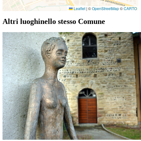
Leaflet
|
©
OpenStreetMap
©
CARTO
Altri luoghi
nello stesso Comune