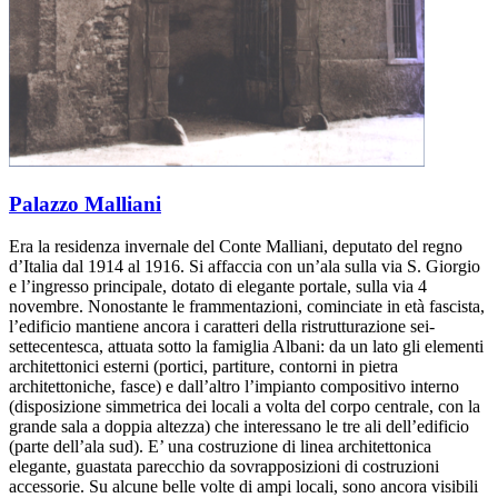
Palazzo Malliani
Era la residenza invernale del Conte Malliani, deputato del regno
d’Italia dal 1914 al 1916. Si affaccia con un’ala sulla via S. Giorgio
e l’ingresso principale, dotato di elegante portale, sulla via 4
novembre. Nonostante le frammentazioni, cominciate in età fascista,
l’edificio mantiene ancora i caratteri della ristrutturazione sei-
settecentesca, attuata sotto la famiglia Albani: da un lato gli elementi
architettonici esterni (portici, partiture, contorni in pietra
architettoniche, fasce) e dall’altro l’impianto compositivo interno
(disposizione simmetrica dei locali a volta del corpo centrale, con la
grande sala a doppia altezza) che interessano le tre ali dell’edificio
(parte dell’ala sud). E’ una costruzione di linea architettonica
elegante, guastata parecchio da sovrapposizioni di costruzioni
accessorie. Su alcune belle volte di ampi locali, sono ancora visibili