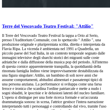
Terre del Vescovado Teatro Festival: "Attilio"
Il Terre del Vescovado Teatro Festival fa tappa a Orio al Serio,
presso l'Auditorium Comunale, con lo spettacolo " Attilio ", una
produzione originale e pluripremiata scritta, diretta e interpretata da
Flavia Ripa. La vicenda è ambientata nel 1991 a Quadrella, un
piccolo paese del Sud Italia, in un contesto temporale segnato dalle
immagini televisive degli sbarchi storici dei migranti sulle coste
adriatiche e dalla diffusione della musica pop del periodo. All'interno
di questa cornice apparentemente tranquilla, la quotidianità della
rinomata famiglia Indino viene improvvisamente destabilizzata da
una figura singolare: Attilio, un bambino di soli nove anni che
assume comportamenti, abitudini alimentari e passatempi tipici di
una persona anziana. La performance si sviluppa come una farsa
feroce e ironica che scardina l'ordine patriarcale e mette a nudo i
sogni sbiaditi, le ipocrisie e le delusioni latenti del nucleo familiare.
L'opera si distingue per una forte ricerca formale e un'accurata
drammaturgia sonora: in scena, l'attrice gestisce l'intera narrazione
interpretando tutti i personaggi e controllando dal vivo, tramite l'uso