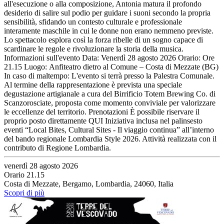
all'esecuzione o alla composizione, Antonia matura il profondo
desiderio di salire sul podio per guidare i suoni secondo la propria
sensibilità, sfidando un contesto culturale e professionale
interamente maschile in cui le donne non erano nemmeno previste.
Lo spettacolo esplora così la forza ribelle di un sogno capace di
scardinare le regole e rivoluzionare la storia della musica.
Informazioni sull'evento Data: Venerdì 28 agosto 2026 Orario: Ore
21.15 Luogo: Anfiteatro dietro al Comune – Costa di Mezzate (BG)
In caso di maltempo: L'evento si terrà presso la Palestra Comunale.
Al termine della rappresentazione è prevista una speciale
degustazione artigianale a cura del Birrificio Totem Brewing Co. di
Scanzorosciate, proposta come momento conviviale per valorizzare
le eccellenze del territorio. Prenotazioni È possibile riservare il
proprio posto direttamente QUI Iniziativa inclusa nel palinsesto
eventi “Local Bites, Cultural Sites - Il viaggio continua” all’interno
del bando regionale Lombardia Style 2026. Attività realizzata con il
contributo di Regione Lombardia.
venerdì 28 agosto 2026
Orario 21.15
Costa di Mezzate, Bergamo, Lombardia, 24060, Italia
Scopri di più