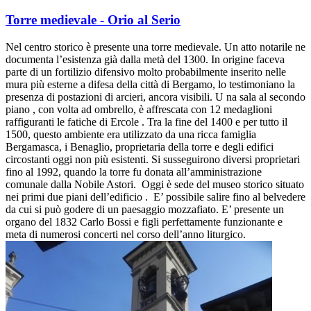
Torre medievale - Orio al Serio
Nel centro storico è presente una torre medievale. Un atto notarile ne
documenta l’esistenza già dalla metà del 1300. In origine faceva
parte di un fortilizio difensivo molto probabilmente inserito nelle
mura più esterne a difesa della città di Bergamo, lo testimoniano la
presenza di postazioni di arcieri, ancora visibili. U na sala al secondo
piano , con volta ad ombrello, è affrescata con 12 medaglioni
raffiguranti le fatiche di Ercole . Tra la fine del 1400 e per tutto il
1500, questo ambiente era utilizzato da una ricca famiglia
Bergamasca, i Benaglio, proprietaria della torre e degli edifici
circostanti oggi non più esistenti. Si susseguirono diversi proprietari
fino al 1992, quando la torre fu donata all’amministrazione
comunale dalla Nobile Astori. Oggi è sede del museo storico situato
nei primi due piani dell’edificio . E’ possibile salire fino al belvedere
da cui si può godere di un paesaggio mozzafiato. E’ presente un
organo del 1832 Carlo Bossi e figli perfettamente funzionante e
meta di numerosi concerti nel corso dell’anno liturgico.