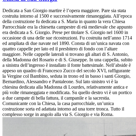
Dedicata a San Giorgio martire è l’opera maggiore. Pare sia stata
costruita intorno al 1500 e successivamente rimaneggiata. All’epoca
della costruzione fu dedicata a S. Maria in quanto la vera Chiesa
Parrocchiale era la chiesetta campestre di età medievale che appunto
era dedicata a S. Giorgio. Prese per titolare S. Giorgio nel 1600 in
occasione di una delle sue ricostruzioni. Fu costruita nell’anno 1714
ed ampliata di due navate nel 1890. Consta di un’unica navata con
quattro cappelle per lato ed il presbitero di fondo con l’altare
maggiore. Nelle cappelle laterali si trovano gli altari di S. Antonio,
della Madonna del Rosario e di S. Giuseppe. In una cappella, subito
a sinistra dell’ingresso è installato il fonte battesimale. Nell’abside è
appeso un quadro di Francesco Zucco del secolo XVI, raffigurante
la Vergine col Bambino, seduta in trono ed in basso i santi Giorgio,
Bernardino, Alessandro e Pantaleone. Sul lato sinistro vi è la
chiesina dedicata alla Madonna di Lourdes, relativamente antica e
più volte rimaneggiata e modificata. Su quello destro vi è un portico
a due campate di bella fattura, il campanile e la sacrestia.
Comunicante con la Chiesa, la casa parrocchiale, un’unica
costruzione sorta ed adattata intorno ad una torre tronca. Tutto il
complesso sorge in angolo alla via S. Giorgio e via Roma.