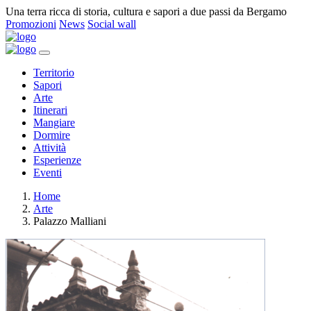
Una terra ricca di storia, cultura e sapori a due passi da Bergamo
Promozioni
News
Social wall
Territorio
Sapori
Arte
Itinerari
Mangiare
Dormire
Attività
Esperienze
Eventi
Home
Arte
Palazzo Malliani