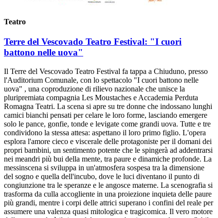
Teatro
Terre del Vescovado Teatro Festival: "I cuori
battono nelle uova"
Il Terre del Vescovado Teatro Festival fa tappa a Chiuduno, presso
l'Auditorium Comunale, con lo spettacolo "I cuori battono nelle
uova" , una coproduzione di rilievo nazionale che unisce la
pluripremiata compagnia Les Moustaches e Accademia Perduta
Romagna Teatri. La scena si apre su tre donne che indossano lunghi
camici bianchi pensati per celare le loro forme, lasciando emergere
solo le pance, gonfie, tonde e levigate come grandi uova. Tutte e tre
condividono la stessa attesa: aspettano il loro primo figlio. L'opera
esplora l'amore cieco e viscerale delle protagoniste per il domani dei
propri bambini, un sentimento potente che le spingerà ad addentrarsi
nei meandri più bui della mente, tra paure e dinamiche profonde. La
messinscena si sviluppa in un'atmosfera sospesa tra la dimensione
del sogno e quella dell'incubo, dove le luci diventano il punto di
congiunzione tra le speranze e le angosce materne. La scenografia si
trasforma da culla accogliente in una proiezione inquieta delle paure
più grandi, mentre i corpi delle attrici superano i confini del reale per
assumere una valenza quasi mitologica e tragicomica. Il vero motore