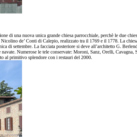
zione di una nuova unica grande chiesa parrocchiale, perchè le due chie
o Nicolino de’ Conti di Calepio, realizzato tra il 1769 e il 1778. La ch
nica di settembre. La facciata posteriore si deve all’architetto G. Berlen
re navate. Numerose le tele conservate: Moroni, Sanz, Orelli, Cavagna, Scu
o al primitivo splendore con i restauri del 2000.