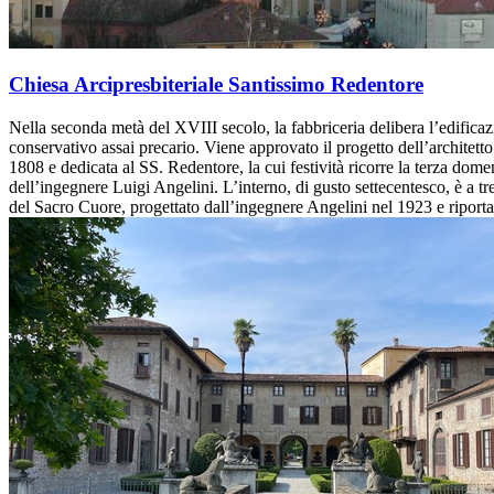
Chiesa Arcipresbiteriale Santissimo Redentore
Nella seconda metà del XVIII secolo, la fabbriceria delibera l’edifica
conservativo assai precario. Viene approvato il progetto dell’architett
1808 e dedicata al SS. Redentore, la cui festività ricorre la terza dome
dell’ingegnere Luigi Angelini. L’interno, di gusto settecentesco, è a t
del Sacro Cuore, progettato dall’ingegnere Angelini nel 1923 e riportat