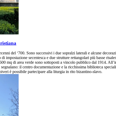
ristiana
 decenni del ‘700. Sono successivi i due sopralzi laterali e alcune decora
to di impostazione secentesca e due strutture rettangolari più basse risal
 i 1600 mq di area verde sono sottoposti a vincolo pubblico dal 1914. All’
i segnalano: il centro documentazione e la ricchissima biblioteca special
veri è possibile partecipare alla liturgia in rito bizantino-slavo.