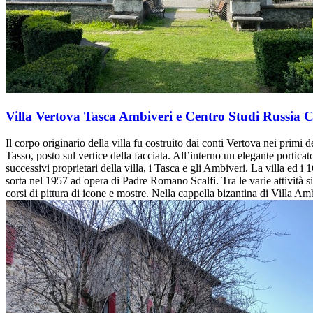
Villa Vertova Tasca Ambiveri e Centro Studi Russia C
Il corpo originario della villa fu costruito dai conti Vertova nei primi
Tasso, posto sul vertice della facciata. All’interno un elegante portica
successivi proprietari della villa, i Tasca e gli Ambiveri. La villa ed
sorta nel 1957 ad opera di Padre Romano Scalfi. Tra le varie attività s
corsi di pittura di icone e mostre. Nella cappella bizantina di Villa Ambi