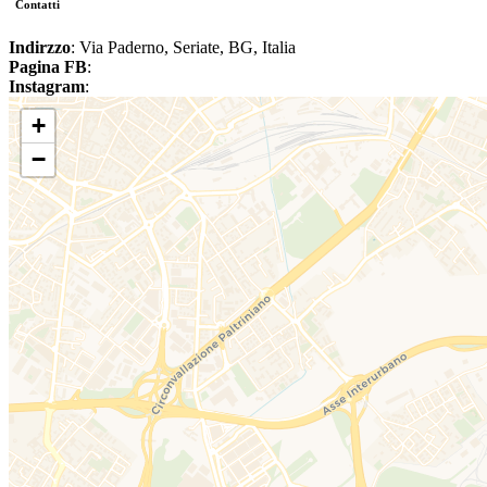
Contatti
Indirzzo
: Via Paderno, Seriate, BG, Italia
Pagina FB
:
Instagram
:
+
−