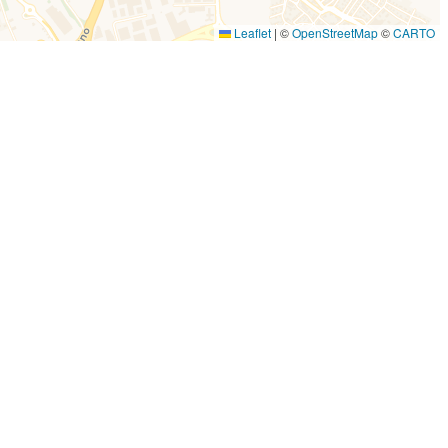
Leaflet
|
©
OpenStreetMap
©
CARTO