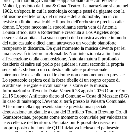
brio ", un monologo vibrante e appassionato di e con Federica
Molteni, prodotto da Luna & Gnac Teatro. La narrazione si apre nel
1902, un'epoca in cui la tecnologia compie passi da gigante con la
diffusione del telefono, del cinema e dell'automobile, ma in cui
resiste un limite invalicabile: il podio dell'orchestra è precluso alle
donne. L'opera racconta la straordinaria storia vera di Antonia
Louisa Brico, nata a Rotterdam e cresciuta a Los Angeles dopo
essere stata adottata. La sua scoperta della musica avviene in modo
del tutto casuale a dieci anni, attraverso un vecchio pianoforte
recuperato in discarica. Da quel momento la musica diventa per lei
una necessità interiore irrefrenabile. Non intenzionata a limitarsi
all'esecuzione o alla composizione, Antonia matura il profondo
desiderio di salire sul podio per guidare i suoni secondo la propria
sensibilità, sfidando un contesto culturale e professionale
interamente maschile in cui le donne non erano nemmeno previste.
Lo spettacolo esplora così la forza ribelle di un sogno capace di
scardinare le regole e rivoluzionare la storia della musica.
Informazioni sull'evento Data: Venerdì 28 agosto 2026 Orario: Ore
21.15 Luogo: Anfiteatro dietro al Comune – Costa di Mezzate (BG)
In caso di maltempo: L'evento si terrà presso la Palestra Comunale.
Al termine della rappresentazione è prevista una speciale
degustazione artigianale a cura del Birrificio Totem Brewing Co. di
Scanzorosciate, proposta come momento conviviale per valorizzare
le eccellenze del territorio. Prenotazioni È possibile riservare il
proprio posto direttamente QUI Iniziativa inclusa nel palinsesto