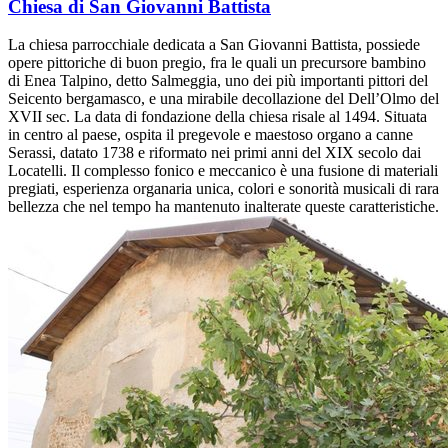
Chiesa di San Giovanni Battista
La chiesa parrocchiale dedicata a San Giovanni Battista, possiede
opere pittoriche di buon pregio, fra le quali un precursore bambino
di Enea Talpino, detto Salmeggia, uno dei più importanti pittori del
Seicento bergamasco, e una mirabile decollazione del Dell’Olmo del
XVII sec. La data di fondazione della chiesa risale al 1494. Situata
in centro al paese, ospita il pregevole e maestoso organo a canne
Serassi, datato 1738 e riformato nei primi anni del XIX secolo dai
Locatelli. Il complesso fonico e meccanico è una fusione di materiali
pregiati, esperienza organaria unica, colori e sonorità musicali di rara
bellezza che nel tempo ha mantenuto inalterate queste caratteristiche.