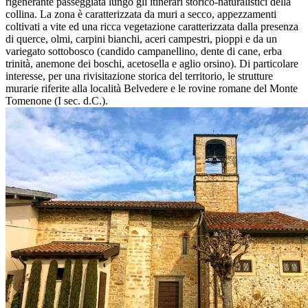
rigenerante passeggiata lungo gli itinerari storico-naturalistici della
collina. La zona è caratterizzata da muri a secco, appezzamenti
coltivati a vite ed una ricca vegetazione caratterizzata dalla presenza
di querce, olmi, carpini bianchi, aceri campestri, pioppi e da un
variegato sottobosco (candido campanellino, dente di cane, erba
trinità, anemone dei boschi, acetosella e aglio orsino). Di particolare
interesse, per una rivisitazione storica del territorio, le strutture
murarie riferite alla località Belvedere e le rovine romane del Monte
Tomenone (I sec. d.C.).