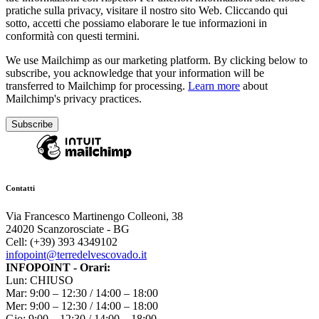
pratiche sulla privacy, visitare il nostro sito Web. Cliccando qui
sotto, accetti che possiamo elaborare le tue informazioni in
conformità con questi termini.
We use Mailchimp as our marketing platform. By clicking below to
subscribe, you acknowledge that your information will be
transferred to Mailchimp for processing.
Learn more
about
Mailchimp's privacy practices.
Contatti
Via Francesco Martinengo Colleoni, 38
24020 Scanzorosciate - BG
Cell: (+39) 393 4349102
infopoint@terredelvescovado.it
INFOPOINT - Orari:
Lun: CHIUSO
Mar: 9:00 – 12:30 / 14:00 – 18:00
Mer: 9:00 – 12:30 / 14:00 – 18:00
Gio: 9:00 – 12:30 / 14:00 – 18:00