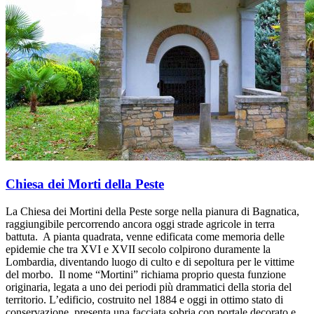
Chiesa dei Morti della Peste
La Chiesa dei Mortini della Peste sorge nella pianura di Bagnatica,
raggiungibile percorrendo ancora oggi strade agricole in terra
battuta. A pianta quadrata, venne edificata come memoria delle
epidemie che tra XVI e XVII secolo colpirono duramente la
Lombardia, diventando luogo di culto e di sepoltura per le vittime
del morbo. Il nome “Mortini” richiama proprio questa funzione
originaria, legata a uno dei periodi più drammatici della storia del
territorio. L’edificio, costruito nel 1884 e oggi in ottimo stato di
conservazione, presenta una facciata sobria con portale decorato e