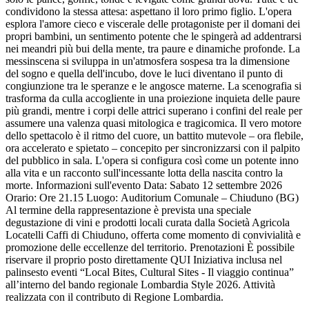
condividono la stessa attesa: aspettano il loro primo figlio. L'opera
esplora l'amore cieco e viscerale delle protagoniste per il domani dei
propri bambini, un sentimento potente che le spingerà ad addentrarsi
nei meandri più bui della mente, tra paure e dinamiche profonde. La
messinscena si sviluppa in un'atmosfera sospesa tra la dimensione
del sogno e quella dell'incubo, dove le luci diventano il punto di
congiunzione tra le speranze e le angosce materne. La scenografia si
trasforma da culla accogliente in una proiezione inquieta delle paure
più grandi, mentre i corpi delle attrici superano i confini del reale per
assumere una valenza quasi mitologica e tragicomica. Il vero motore
dello spettacolo è il ritmo del cuore, un battito mutevole – ora flebile,
ora accelerato e spietato – concepito per sincronizzarsi con il palpito
del pubblico in sala. L'opera si configura così come un potente inno
alla vita e un racconto sull'incessante lotta della nascita contro la
morte. Informazioni sull'evento Data: Sabato 12 settembre 2026
Orario: Ore 21.15 Luogo: Auditorium Comunale – Chiuduno (BG)
Al termine della rappresentazione è prevista una speciale
degustazione di vini e prodotti locali curata dalla Società Agricola
Locatelli Caffi di Chiuduno, offerta come momento di convivialità e
promozione delle eccellenze del territorio. Prenotazioni È possibile
riservare il proprio posto direttamente QUI Iniziativa inclusa nel
palinsesto eventi “Local Bites, Cultural Sites - Il viaggio continua”
all’interno del bando regionale Lombardia Style 2026. Attività
realizzata con il contributo di Regione Lombardia.