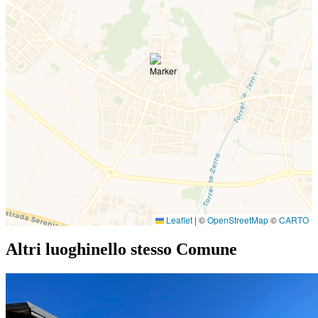
Leaflet
|
©
OpenStreetMap
©
CARTO
Altri luoghi
nello stesso Comune