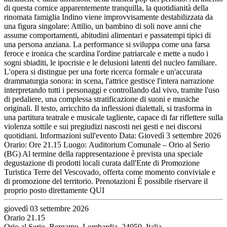
di questa cornice apparentemente tranquilla, la quotidianità della
rinomata famiglia Indino viene improvvisamente destabilizzata da
una figura singolare: Attilio, un bambino di soli nove anni che
assume comportamenti, abitudini alimentari e passatempi tipici di
una persona anziana. La performance si sviluppa come una farsa
feroce e ironica che scardina l'ordine patriarcale e mette a nudo i
sogni sbiaditi, le ipocrisie e le delusioni latenti del nucleo familiare.
L'opera si distingue per una forte ricerca formale e un'accurata
drammaturgia sonora: in scena, l'attrice gestisce l'intera narrazione
interpretando tutti i personaggi e controllando dal vivo, tramite l'uso
di pedaliere, una complessa stratificazione di suoni e musiche
originali. Il testo, arricchito da inflessioni dialettali, si trasforma in
una partitura teatrale e musicale tagliente, capace di far riflettere sulla
violenza sottile e sui pregiudizi nascosti nei gesti e nei discorsi
quotidiani. Informazioni sull'evento Data: Giovedì 3 settembre 2026
Orario: Ore 21.15 Luogo: Auditorium Comunale – Orio al Serio
(BG) Al termine della rappresentazione è prevista una speciale
degustazione di prodotti locali curata dall'Ente di Promozione
Turistica Terre del Vescovado, offerta come momento conviviale e
di promozione del territorio. Prenotazioni È possibile riservare il
proprio posto direttamente QUI
giovedì 03 settembre 2026
Orario 21.15
Orio al Serio, Bergamo, Lombardia, 24050, Italia